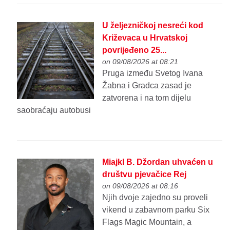
U željezničkoj nesreći kod
Križevaca u Hrvatskoj
povrijeđeno 25...
on 09/08/2026 at 08:21
Pruga između Svetog Ivana
Žabna i Gradca zasad je
zatvorena i na tom dijelu
saobraćaju autobusi
Miajkl B. Džordan uhvaćen u
društvu pjevačice Rej
on 09/08/2026 at 08:16
Njih dvoje zajedno su proveli
vikend u zabavnom parku Six
Flags Magic Mountain, a