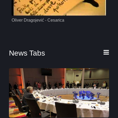
Oliver Dragojević - Cesarica
Mas
News Tabs