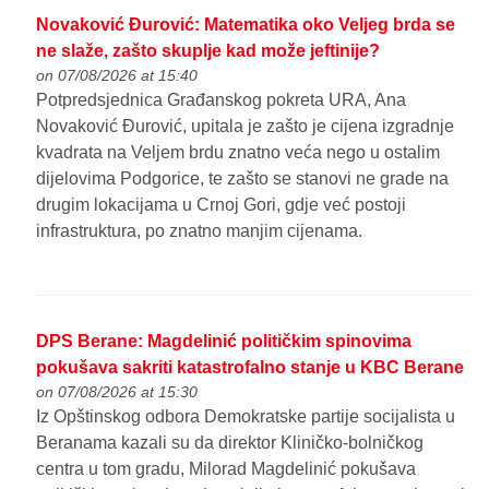
Novaković Đurović: Matematika oko Veljeg brda se
ne slaže, zašto skuplje kad može jeftinije?
on 07/08/2026 at 15:40
Potpredsjednica Građanskog pokreta URA, Ana
Novaković Đurović, upitala je zašto je cijena izgradnje
kvadrata na Veljem brdu znatno veća nego u ostalim
dijelovima Podgorice, te zašto se stanovi ne grade na
drugim lokacijama u Crnoj Gori, gdje već postoji
infrastruktura, po znatno manjim cijenama.
DPS Berane: Magdelinić političkim spinovima
pokušava sakriti katastrofalno stanje u KBC Berane
on 07/08/2026 at 15:30
Iz Opštinskog odbora Demokratske partije socijalista u
Beranama kazali su da direktor Kliničko-bolničkog
centra u tom gradu, Milorad Magdelinić pokušava