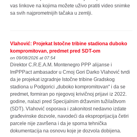
vas linkove na kojima možete uživo pratiti video snimke
sa svih najprometnijih tačaka u zemlji.
Vlahović: Projekat Istočne tribine stadiona duboko
kompromitovan, predmet pred SDT-om
on 09/08/2026 at 07:54
Direktor C.R.E.A.M. Montenegro PPP alijanse i
ImPPPact ambasador u Crnoj Gori Darko Vlahović tvrdi
da je projekat izgradnje Istočne tribine Gradskog
stadiona u Podgorici „duboko kompromitovan“ i da se
predmet, formiran po njegovoj krivičnoj prijavi iz 2022.
godine, nalazi pred Specijalnim državnim tužilaštvom
(SDT). Vlahović osporava i zakonitost nedavno izdate
građevinske dozvole, navodeći da eksproprijacija četiri
parcele nije završena i da je sporna tehnička
dokumentacija na osnovu koje je dozvola dobijena.