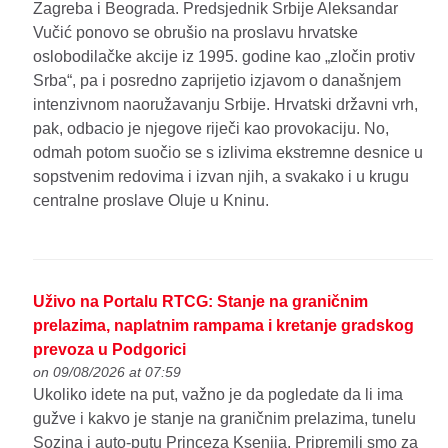
Zagreba i Beograda. Predsjednik Srbije Aleksandar
Vučić ponovo se obrušio na proslavu hrvatske
oslobodilačke akcije iz 1995. godine kao „zločin protiv
Srba“, pa i posredno zaprijetio izjavom o današnjem
intenzivnom naoružavanju Srbije. Hrvatski državni vrh,
pak, odbacio je njegove riječi kao provokaciju. No,
odmah potom suočio se s izlivima ekstremne desnice u
sopstvenim redovima i izvan njih, a svakako i u krugu
centralne proslave Oluje u Kninu.
Uživo na Portalu RTCG: Stanje na graničnim
prelazima, naplatnim rampama i kretanje gradskog
prevoza u Podgorici
on 09/08/2026 at 07:59
Ukoliko idete na put, važno je da pogledate da li ima
gužve i kakvo je stanje na graničnim prelazima, tunelu
Sozina i auto-putu Princeza Ksenija. Pripremili smo za