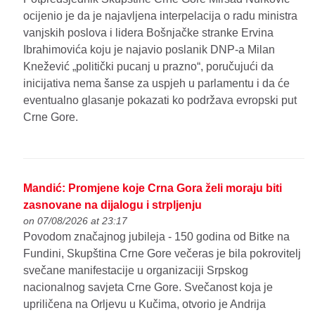
ocijenio je da je najavljena interpelacija o radu ministra
vanjskih poslova i lidera Bošnjačke stranke Ervina
Ibrahimovića koju je najavio poslanik DNP-a Milan
Knežević „politički pucanj u prazno“, poručujući da
inicijativa nema šanse za uspjeh u parlamentu i da će
eventualno glasanje pokazati ko podržava evropski put
Crne Gore.
Mandić: Promjene koje Crna Gora želi moraju biti
zasnovane na dijalogu i strpljenju
on 07/08/2026 at 23:17
Povodom značajnog jubileja - 150 godina od Bitke na
Fundini, Skupština Crne Gore večeras je bila pokrovitelj
svečane manifestacije u organizaciji Srpskog
nacionalnog savjeta Crne Gore. Svečanost koja je
upriličena na Orljevu u Kučima, otvorio je Andrija