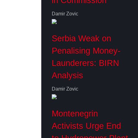
in Commission
Damir Zovic
Serbia Weak on
Penalising Money-
Launderers: BIRN
Analysis
Damir Zovic
Montenegrin
Activists Urge End