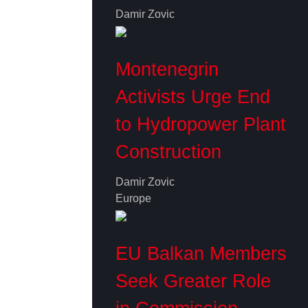
Damir Zovic
Montenegrin
Activists Urge End
to Hydropower Plant
Construction
Damir Zovic
Europe
EU Balkan Members
Seek Greater Role