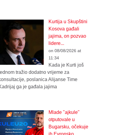
Kurtija u Skupštini
Kosova gađali
jajima, on pozvao
lidere...
on 08/08/2026 at
11:34
Kada je Kurti još
jednom tražio dodatno vrijeme za
konsultacije, poslanica Alijanse Time
Kadrijaj ga je gađala jajima
Mlade "ajkule"
otputovale u
Bugarsku, očekuje
ih Evropsko