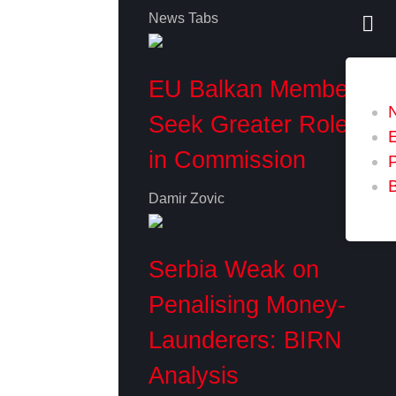
News Tabs
EU Balkan Members
Seek Greater Role
in Commission
P
Damir Zovic
Serbia Weak on
Penalising Money-
Launderers: BIRN
Analysis