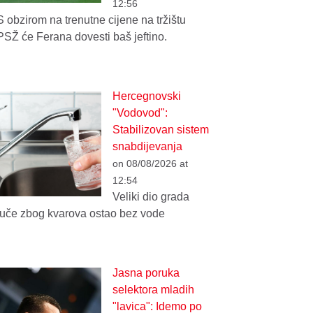
12:56
S obzirom na trenutne cijene na tržištu
PSŽ će Ferana dovesti baš jeftino.
Hercegnovski
"Vodovod":
Stabilizovan sistem
snabdijevanja
on 08/08/2026 at
12:54
Veliki dio grada
juče zbog kvarova ostao bez vode
Jasna poruka
selektora mladih
"lavica": Idemo po