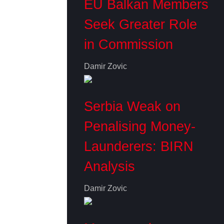
EU Balkan Members
Seek Greater Role
in Commission
Damir Zovic
Serbia Weak on
Penalising Money-
Launderers: BIRN
Analysis
Damir Zovic