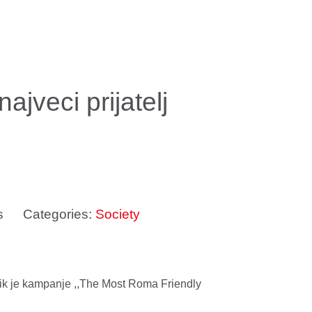
jveci prijatelj
s
Categories:
Society
nik je kampanje ,,The Most Roma Friendly