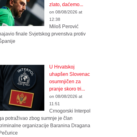
zlato, daćemo...
on 08/08/2026 at
12:38
Miloš Perović
najavio finale Svjetskog prvenstva protiv
Španije
U Hrvatskoj
uhapšen Slovenac
osumnjičen za
pranje skoro tri...
on 08/08/2026 at
11:51
Crnogorski Interpol
ga potraživao zbog sumnje je član
kriminalne organizacije Baranina Dragana
Pečurice