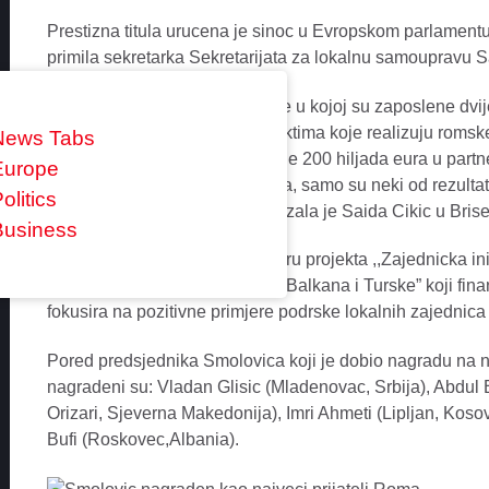
Prestizna titula urucena je sinoc u Evropskom parlamentu
primila sekretarka Sekretarijata za lokalnu samoupravu S
“Otvaranje kancelarije za Rome u kojoj su zaposlene dvi
populacije, kao i podrska projektima koje realizuju romske
News Tabs
obrazovanja, uz obezbijedivanje 200 hiljada eura u partn
Europe
stanova za 12 romskih porodica, samo su neki od rezultata
olitics
Smolovica za ovu nagradu”, kazala je Saida Cikic u Brise
Business
Kampanja se organizuje u okviru projekta ,,Zajednicka ini
drustva u zemljama Zapadnog Balkana i Turske” koji fin
fokusira na pozitivne primjere podrske lokalnih zajednic
Pored predsjednika Smolovica koji je dobio nagradu na n
nagradeni su: Vladan Glisic (Mladenovac, Srbija), Abdul 
Orizari, Sjeverna Makedonija), Imri Ahmeti (Lipljan, Kosov
Bufi (Roskovec,Albania).