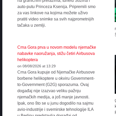
na graničnim prelazima, tunelu Sozina i
auto-putu Princeza Ksenija. Pripremili smo
za vas linkove na kojima možete uživo
pratiti video snimke sa svih najprometnijih
tačaka u zemlji.
Crna Gora prva u novom modelu njemačke
nabavke naoružanja, stižu četiri Airbusova
helikoptera
on 08/08/2026 at 13:29
Crna Gora kupuje od Njemačke Airbusove
borbene helikoptere u okviru Government-
to-Government (G2G) sporazuma. Ovaj
događaj nije izazvao veliku pažnju
njemačkih medija, a još manje javnosti.
Ipak, ono što se u junu dogodilo na sajmu
avio-industrije i svemirske tehnologije ILA
u Berlinu predstavlja događaj od