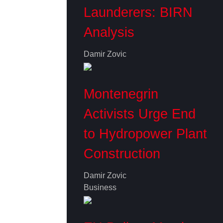
Launderers: BIRN
Analysis
Damir Zovic
Montenegrin
Activists Urge End
to Hydropower Plant
Construction
Damir Zovic
Business