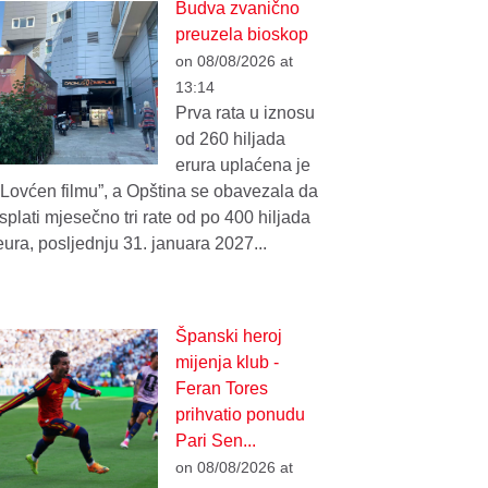
Budva zvanično
preuzela bioskop
on 08/08/2026 at
13:14
Prva rata u iznosu
od 260 hiljada
erura uplaćena je
“Lovćen filmu”, a Opština se obavezala da
isplati mjesečno tri rate od po 400 hiljada
eura, posljednju 31. januara 2027...
Španski heroj
mijenja klub -
Feran Tores
prihvatio ponudu
Pari Sen...
on 08/08/2026 at