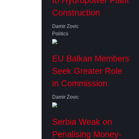
to Hydropower Plant
Construction
Damir Zovic
Politics
EU Balkan Members
Seek Greater Role
in Commission
Damir Zovic
Serbia Weak on
Penalising Money-