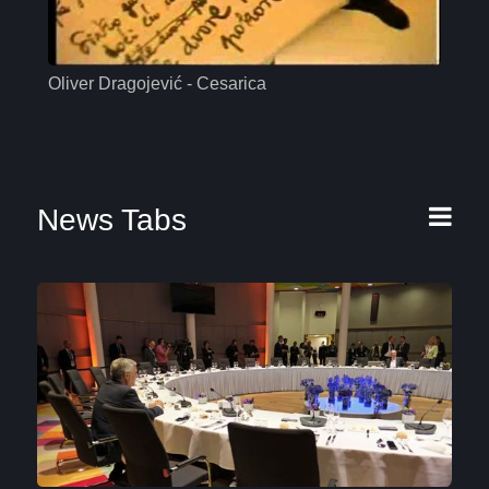
Oliver Dragojević - Cesarica
Mas
News Tabs