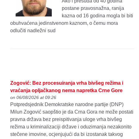
Ako i presuda od 40 godina
postane pravosnažna, ranija
kazna od 16 godina mogla bi biti
obuhvaćena jedinstvenom kaznom, o čemu mora
odlučiti nadležni sud
Zogović: Bez procesuiranja vrha bivšeg režima i
vraćanja opljačkanog nema napretka Crne Gore
on 06/08/2026 at 09:26
Potpredsjednik Demokratske narodne partije (DNP)
Milun Zogović saopštio je da Crna Gora ne može postati
pravna država bez preispitivanja uloge vrha bivšeg
režima u kriminalizaciji države i oduzimanja nezakonito
stečene imovine, ocjenjujući da bi izostanak takvog