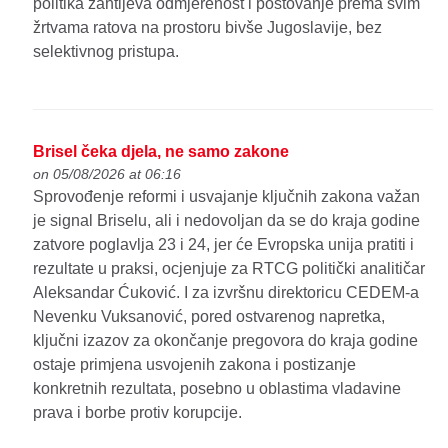
politika zahtijeva odmjerenost i poštovanje prema svim
žrtvama ratova na prostoru bivše Jugoslavije, bez
selektivnog pristupa.
Brisel čeka djela, ne samo zakone
on 05/08/2026 at 06:16
Sprovođenje reformi i usvajanje ključnih zakona važan
je signal Briselu, ali i nedovoljan da se do kraja godine
zatvore poglavlja 23 i 24, jer će Evropska unija pratiti i
rezultate u praksi, ocjenjuje za RTCG politički analitičar
Aleksandar Ćuković. I za izvršnu direktoricu CEDEM-a
Nevenku Vuksanović, pored ostvarenog napretka,
ključni izazov za okončanje pregovora do kraja godine
ostaje primjena usvojenih zakona i postizanje
konkretnih rezultata, posebno u oblastima vladavine
prava i borbe protiv korupcije.