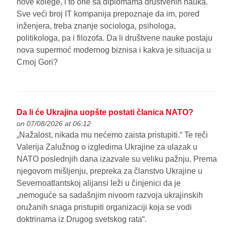
nove kolege, i to one sa diplomama društvenih nauka.
Sve veći broj IT kompanija prepoznaje da im, pored
inženjera, treba znanje sociologa, psihologa,
politikologa, pa i filozofa. Da li društvene nauke postaju
nova supermoć modernog biznisa i kakva je situacija u
Crnoj Gori?
Da li će Ukrajina uopšte postati članica NATO?
on 07/08/2026 at 06:12
„Nažalost, nikada mu nećemo zaista pristupiti.“ Te reči
Valerija Zalužnog o izgledima Ukrajine za ulazak u
NATO poslednjih dana izazvale su veliku pažnju. Prema
njegovom mišljenju, prepreka za članstvo Ukrajine u
Severnoatlantskoj alijansi leži u činjenici da je
„nemoguće sa sadašnjim nivoom razvoja ukrajinskih
oružanih snaga pristupiti organizaciji koja se vodi
doktrinama iz Drugog svetskog rata“.