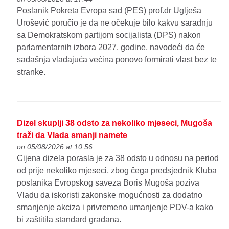
Poslanik Pokreta Evropa sad (PES) prof.dr Uglješa
Urošević poručio je da ne očekuje bilo kakvu saradnju
sa Demokratskom partijom socijalista (DPS) nakon
parlamentarnih izbora 2027. godine, navodeći da će
sadašnja vladajuća većina ponovo formirati vlast bez te
stranke.
Dizel skuplji 38 odsto za nekoliko mjeseci, Mugoša
traži da Vlada smanji namete
on 05/08/2026 at 10:56
Cijena dizela porasla je za 38 odsto u odnosu na period
od prije nekoliko mjeseci, zbog čega predsjednik Kluba
poslanika Evropskog saveza Boris Mugoša poziva
Vladu da iskoristi zakonske mogućnosti za dodatno
smanjenje akciza i privremeno umanjenje PDV-a kako
bi zaštitila standard građana.