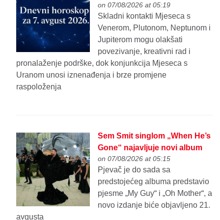
on 07/08/2026 at 05:19
Skladni kontakti Mjeseca s
Venerom, Plutonom, Neptunom i
Jupiterom mogu olakšati
povezivanje, kreativni rad i
pronalaženje podrške, dok konjunkcija Mjeseca s
Uranom unosi iznenađenja i brze promjene
raspoloženja
Sem Smit singlom „When He’s
Gone“ najavljuje novi album
on 07/08/2026 at 05:15
Pjevač je do sada sa
predstojećeg albuma predstavio
pjesme „My Guy“ i „Oh Mother“, a
novo izdanje biće objavljeno 21.
avgusta