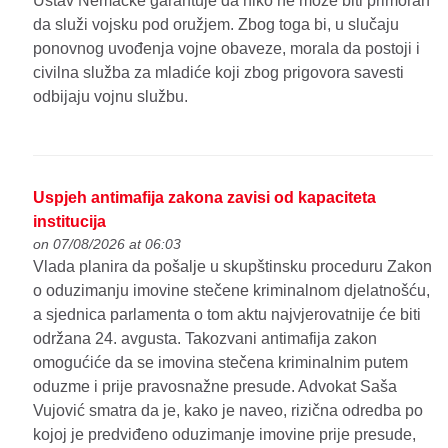
Ustav Nemačke garantuje da niko ne može biti primoran
da služi vojsku pod oružjem. Zbog toga bi, u slučaju
ponovnog uvođenja vojne obaveze, morala da postoji i
civilna služba za mladiće koji zbog prigovora savesti
odbijaju vojnu službu.
Uspjeh antimafija zakona zavisi od kapaciteta
institucija
on 07/08/2026 at 06:03
Vlada planira da pošalje u skupštinsku proceduru Zakon
o oduzimanju imovine stečene kriminalnom djelatnošću,
a sjednica parlamenta o tom aktu najvjerovatnije će biti
održana 24. avgusta. Takozvani antimafija zakon
omogućiće da se imovina stečena kriminalnim putem
oduzme i prije pravosnažne presude. Advokat Saša
Vujović smatra da je, kako je naveo, rizična odredba po
kojoj je predviđeno oduzimanje imovine prije presude,