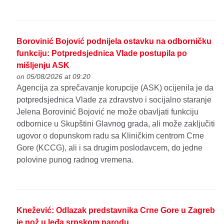
Borovinić Bojović podnijela ostavku na odborničku
funkciju: Potpredsjednica Vlade postupila po
mišljenju ASK
on 05/08/2026 at 09:20
Agencija za sprečavanje korupcije (ASK) ocijenila je da
potpredsjednica Vlade za zdravstvo i socijalno staranje
Jelena Borovinić Bojović ne može obavljati funkciju
odbornice u Skupštini Glavnog grada, ali može zaključiti
ugovor o dopunskom radu sa Kliničkim centrom Crne
Gore (KCCG), ali i sa drugim poslodavcem, do jedne
polovine punog radnog vremena.
Knežević: Odlazak predstavnika Crne Gore u Zagreb
je nož u leđa srpskom narodu