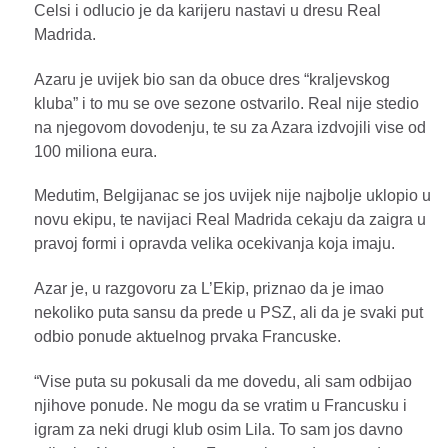
Celsi i odlucio je da karijeru nastavi u dresu Real
Madrida.
Azaru je uvijek bio san da obuce dres “kraljevskog
kluba” i to mu se ove sezone ostvarilo. Real nije stedio
na njegovom dovodenju, te su za Azara izdvojili vise od
100 miliona eura.
Medutim, Belgijanac se jos uvijek nije najbolje uklopio u
novu ekipu, te navijaci Real Madrida cekaju da zaigra u
pravoj formi i opravda velika ocekivanja koja imaju.
Azar je, u razgovoru za L’Ekip, priznao da je imao
nekoliko puta sansu da prede u PSZ, ali da je svaki put
odbio ponude aktuelnog prvaka Francuske.
“Vise puta su pokusali da me dovedu, ali sam odbijao
njihove ponude. Ne mogu da se vratim u Francusku i
igram za neki drugi klub osim Lila. To sam jos davno