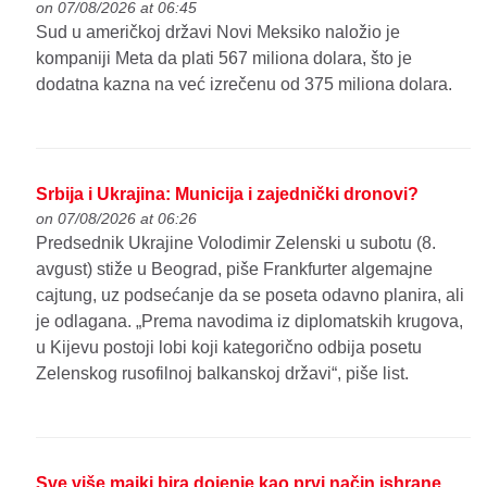
on 07/08/2026 at 06:45
Sud u američkoj državi Novi Meksiko naložio je
kompaniji Meta da plati 567 miliona dolara, što je
dodatna kazna na već izrečenu od 375 miliona dolara.
Srbija i Ukrajina: Municija i zajednički dronovi?
on 07/08/2026 at 06:26
Predsednik Ukrajine Volodimir Zelenski u subotu (8.
avgust) stiže u Beograd, piše Frankfurter algemajne
cajtung, uz podsećanje da se poseta odavno planira, ali
je odlagana. „Prema navodima iz diplomatskih krugova,
u Kijevu postoji lobi koji kategorično odbija posetu
Zelenskog rusofilnoj balkanskoj državi“, piše list.
Sve više majki bira dojenje kao prvi način ishrane