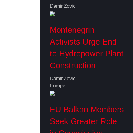
Damir Zovic
Montenegrin
Activists Urge End
to Hydropower Plant
Construction
Damir Zovic
Europe
EU Balkan Members
Seek Greater Role