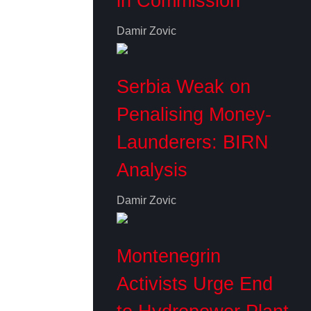
in Commission
Damir Zovic
Serbia Weak on
Penalising Money-
Launderers: BIRN
Analysis
Damir Zovic
Montenegrin
Activists Urge End