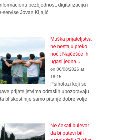
informacionu bezbjednost, digitalizaciju i
e-servise Jovan Kljajić
Muška prijateljstva
ne nestaju preko
noći: Najčešće ih
ugasi jedna...
on 06/08/2026 at
18:15
Psiholozi koji se
bave prijateljstvima odraslih upozoravaju
da bliskost nije samo pitanje dobre volje
Ne čekati bulevar
da bi putevi bili