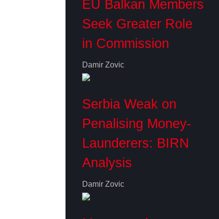
EU Balkan Members
Seek Greater Role
in Commission
Damir Zovic
Serbia Weak on
Penalising Money-
Launderers: BIRN
Analysis
Damir Zovic