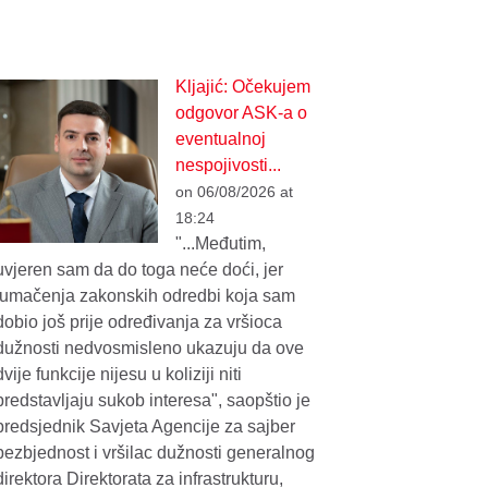
Kljajić: Očekujem
odgovor ASK-a o
eventualnoj
nespojivosti...
on 06/08/2026 at
18:24
"...Međutim,
uvjeren sam da do toga neće doći, jer
tumačenja zakonskih odredbi koja sam
dobio još prije određivanja za vršioca
dužnosti nedvosmisleno ukazuju da ove
dvije funkcije nijesu u koliziji niti
predstavljaju sukob interesa", saopštio je
predsjednik Savjeta Agencije za sajber
bezbjednost i vršilac dužnosti generalnog
direktora Direktorata za infrastrukturu,