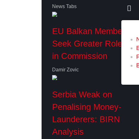
News Tabs
EU Balkan Members
Seek Greater Role
in Commission
P
Damir Zovic
Serbia Weak on
Penalising Money-
Launderers: BIRN
Analysis