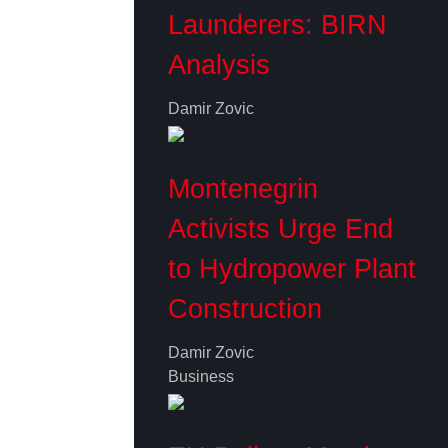
Launderers: BIRN
Analysis
Damir Zovic
Montenegrin
Activists Urge End
to Hydropower Plant
Construction
Damir Zovic
Business