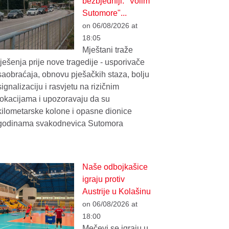
bezbjedniji: "Volim
Sutomore"...
on 06/08/2026 at
18:05
Mještani traže
rješenja prije nove tragedije - usporivače
saobraćaja, obnovu pješačkih staza, bolju
signalizaciju i rasvjetu na rizičnim
lokacijama i upozoravaju da su
kilometarske kolone i opasne dionice
godinama svakodnevica Sutomora
Naše odbojkašice
igraju protiv
Austrije u Kolašinu
on 06/08/2026 at
18:00
Mečevi se igraju u