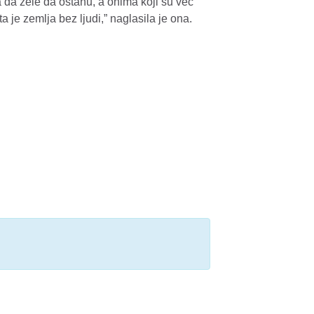
da zele da ostanu, a onima koji su vec
ta je zemlja bez ljudi,” naglasila je ona.