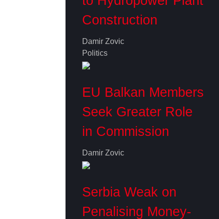
to Hydropower Plant
Construction
Damir Zovic
Politics
EU Balkan Members
Seek Greater Role
in Commission
Damir Zovic
Serbia Weak on
Penalising Money-