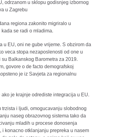
, odrzanom u sklopu godisnjeg izbornog
va u Zagrebu
dana regiona zakonito migriralo u
e kada se radi o mladima.
na u EU, oni ne gube vrijeme. S obzirom da
uko veca stopa nezaposlenosti od one u
aci su Balkanskog Barometra za 2019.
m, govore o de facto demografskoj
aopsteno je iz Savjeta za regionalnu
ako je krajnje odrediste integracija u EU.
 trzista i ljudi, omogucavanju slobodnog
divanju naseg obrazovnog sistema tako da
ucivanju mladih u procese donosenja
i, i konacno otklanjanju prepreka u nasem