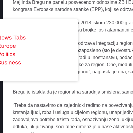
Majlinda Bregu na panelu posvecenom odnosima ZB i EU
kongresa Evropske narodne stranke (EPP), koji se odrza
Bregu je naglasila da je samo u 2018. skoro 230.000 gra
Evropsku unijuj, naglasivsi da su brojke jos i alarmantnij
News Tabs
“Naime, iako 61 odsto mladih podrzava integraciju regio
Europe
je 35 posto mladih u regionu nezaposleno (sto je dvostr
olitics
EU), 62 odsto njih zeli da ode i radi u inostranstvu, pod
Business
godinu. Ovo su alarmantne brojke za region. One, meduti
europeizaciji stanovnistva u regionu”, naglasila je ona, s
saradnju.
Bregu je istakla da je regionalna saradnja smislena samo 
“Treba da nastavimo da zajednicki radimo na povezivanju
kretanja ljudi, roba i usluga u cijelom regionu, unaprije
zadovoljava potrebe trzista rada, osnazivanju zena, uklj
odluka, ukljucivanju socijalne dimenzije u nase aktivnost