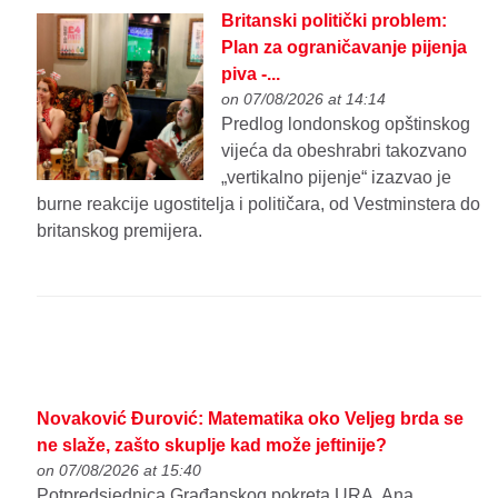
Britanski politički problem:
Plan za ograničavanje pijenja
piva -...
on 07/08/2026 at 14:14
Predlog londonskog opštinskog
vijeća da obeshrabri takozvano
„vertikalno pijenje“ izazvao je
burne reakcije ugostitelja i političara, od Vestminstera do
britanskog premijera.
Novaković Đurović: Matematika oko Veljeg brda se
ne slaže, zašto skuplje kad može jeftinije?
on 07/08/2026 at 15:40
Potpredsjednica Građanskog pokreta URA, Ana