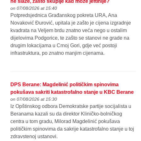
ne slaže, zašto skuplje kad može jeftinije?
on 07/08/2026 at 15:40
Potpredsjednica Građanskog pokreta URA, Ana
Novaković Đurović, upitala je zašto je cijena izgradnje
kvadrata na Veljem brdu znatno veća nego u ostalim
dijelovima Podgorice, te zašto se stanovi ne grade na
drugim lokacijama u Crnoj Gori, gdje već postoji
infrastruktura, po znatno manjim cijenama.
DPS Berane: Magdelinić političkim spinovima
pokušava sakriti katastrofalno stanje u KBC Berane
on 07/08/2026 at 15:30
Iz Opštinskog odbora Demokratske partije socijalista u
Beranama kazali su da direktor Kliničko-bolničkog
centra u tom gradu, Milorad Magdelinić pokušava
političkim spinovima da sakrije katastrofalno stanje u toj
zdravstenoj ustanovi.