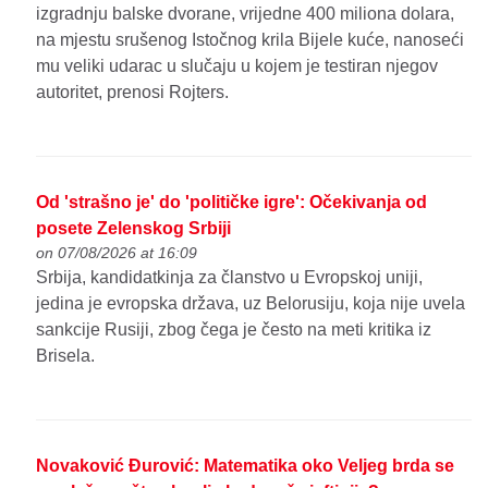
izgradnju balske dvorane, vrijedne 400 miliona dolara,
na mjestu srušenog Istočnog krila Bijele kuće, nanoseći
mu veliki udarac u slučaju u kojem je testiran njegov
autoritet, prenosi Rojters.
Od 'strašno je' do 'političke igre': Očekivanja od
posete Zelenskog Srbiji
on 07/08/2026 at 16:09
Srbija, kandidatkinja za članstvo u Evropskoj uniji,
jedina je evropska država, uz Belorusiju, koja nije uvela
sankcije Rusiji, zbog čega je često na meti kritika iz
Brisela.
Novaković Đurović: Matematika oko Veljeg brda se