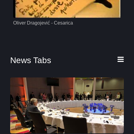
Oliver Dragojević - Cesarica
Mas
News Tabs