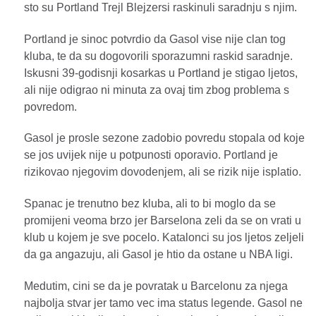
sto su Portland Trejl Blejzersi raskinuli saradnju s njim.
Portland je sinoc potvrdio da Gasol vise nije clan tog
kluba, te da su dogovorili sporazumni raskid saradnje.
Iskusni 39-godisnji kosarkas u Portland je stigao ljetos,
ali nije odigrao ni minuta za ovaj tim zbog problema s
povredom.
Gasol je prosle sezone zadobio povredu stopala od koje
se jos uvijek nije u potpunosti oporavio. Portland je
rizikovao njegovim dovodenjem, ali se rizik nije isplatio.
Spanac je trenutno bez kluba, ali to bi moglo da se
promijeni veoma brzo jer Barselona zeli da se on vrati u
klub u kojem je sve pocelo. Katalonci su jos ljetos zeljeli
da ga angazuju, ali Gasol je htio da ostane u NBA ligi.
Medutim, cini se da je povratak u Barcelonu za njega
najbolja stvar jer tamo vec ima status legende. Gasol ne