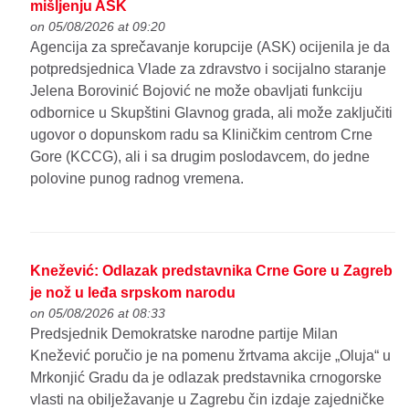
mišljenju ASK
on 05/08/2026 at 09:20
Agencija za sprečavanje korupcije (ASK) ocijenila je da
potpredsjednica Vlade za zdravstvo i socijalno staranje
Jelena Borovinić Bojović ne može obavljati funkciju
odbornice u Skupštini Glavnog grada, ali može zaključiti
ugovor o dopunskom radu sa Kliničkim centrom Crne
Gore (KCCG), ali i sa drugim poslodavcem, do jedne
polovine punog radnog vremena.
Knežević: Odlazak predstavnika Crne Gore u Zagreb
je nož u leđa srpskom narodu
on 05/08/2026 at 08:33
Predsjednik Demokratske narodne partije Milan
Knežević poručio je na pomenu žrtvama akcije „Oluja“ u
Mrkonjić Gradu da je odlazak predstavnika crnogorske
vlasti na obilježavanje u Zagrebu čin izdaje zajedničke