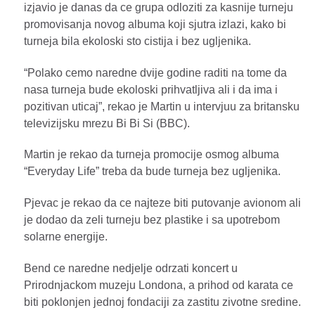
izjavio je danas da ce grupa odloziti za kasnije turneju
promovisanja novog albuma koji sjutra izlazi, kako bi
turneja bila ekoloski sto cistija i bez ugljenika.
“Polako cemo naredne dvije godine raditi na tome da
nasa turneja bude ekoloski prihvatljiva ali i da ima i
pozitivan uticaj”, rekao je Martin u intervjuu za britansku
televizijsku mrezu Bi Bi Si (BBC).
Martin je rekao da turneja promocije osmog albuma
“Everyday Life” treba da bude turneja bez ugljenika.
Pjevac je rekao da ce najteze biti putovanje avionom ali
je dodao da zeli turneju bez plastike i sa upotrebom
solarne energije.
Bend ce naredne nedjelje odrzati koncert u
Prirodnjackom muzeju Londona, a prihod od karata ce
biti poklonjen jednoj fondaciji za zastitu zivotne sredine.