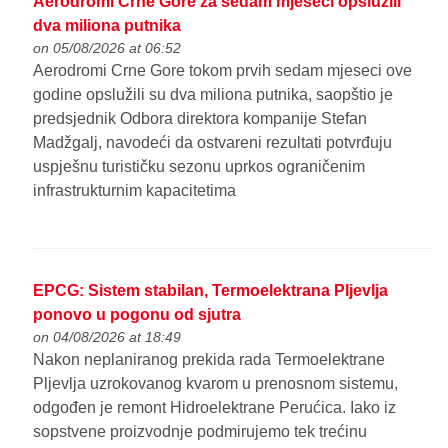
Aerodromi Crne Gore za sedam mjeseci opslužili
dva miliona putnika
on 05/08/2026 at 06:52
Aerodromi Crne Gore tokom prvih sedam mjeseci ove
godine opslužili su dva miliona putnika, saopštio je
predsjednik Odbora direktora kompanije Stefan
Madžgalj, navodeći da ostvareni rezultati potvrđuju
uspješnu turističku sezonu uprkos ograničenim
infrastrukturnim kapacitetima
EPCG: Sistem stabilan, Termoelektrana Pljevlja
ponovo u pogonu od sjutra
on 04/08/2026 at 18:49
Nakon neplaniranog prekida rada Termoelektrane
Pljevlja uzrokovanog kvarom u prenosnom sistemu,
odgođen je remont Hidroelektrane Perućica. Iako iz
sopstvene proizvodnje podmirujemo tek trećinu