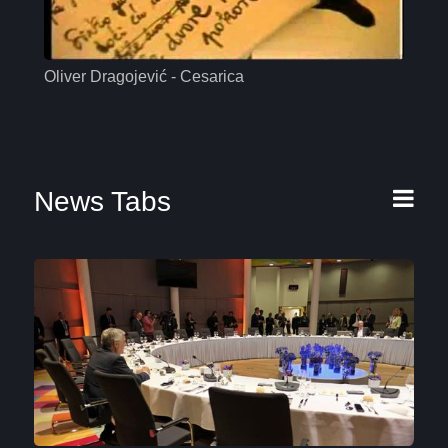
Oliver Dragojević - Cesarica
Mas
News Tabs