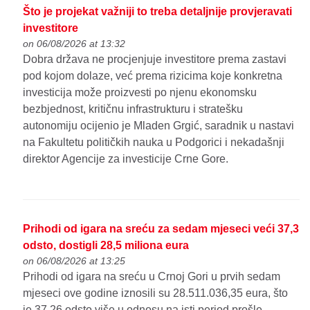
Što je projekat važniji to treba detaljnije provjeravati
investitore
on 06/08/2026 at 13:32
Dobra država ne procjenjuje investitore prema zastavi
pod kojom dolaze, već prema rizicima koje konkretna
investicija može proizvesti po njenu ekonomsku
bezbjednost, kritičnu infrastrukturu i stratešku
autonomiju ocijenio je Mladen Grgić, saradnik u nastavi
na Fakultetu političkih nauka u Podgorici i nekadašnji
direktor Agencije za investicije Crne Gore.
Prihodi od igara na sreću za sedam mjeseci veći 37,3
odsto, dostigli 28,5 miliona eura
on 06/08/2026 at 13:25
Prihodi od igara na sreću u Crnoj Gori u prvih sedam
mjeseci ove godine iznosili su 28.511.036,35 eura, što
je 37,26 odsto više u odnosu na isti period prošle