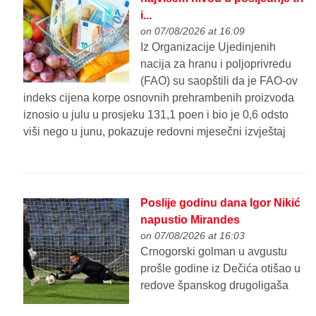
i...
on 07/08/2026 at 16:09
Iz Organizacije Ujedinjenih
nacija za hranu i poljoprivredu
(FAO) su saopštili da je FAO-ov
indeks cijena korpe osnovnih prehrambenih proizvoda
iznosio u julu u prosjeku 131,1 poen i bio je 0,6 odsto
viši nego u junu, pokazuje redovni mjesečni izvještaj
Poslije godinu dana Igor Nikić
napustio Mirandes
on 07/08/2026 at 16:03
Crnogorski golman u avgustu
prošle godine iz Dečića otišao u
redove španskog drugoligaša