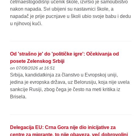
četrnaestogodišnji učenik škole, izvršio je samoubistvo
nakon napada. Svi ubijeni su nastavnici škole, a
napadač je prije pucnjave u školi ubio svoje babu i dedu
u njihovoj kući.
Od 'strašno je' do 'političke igre': Očekivanja od
posete Zelenskog Srbiji
on 07/08/2026 at 16:51
Srbija, kandidatkinja za članstvo u Evropskoj uniji,
jedina je evropska država, uz Belorusiju, koja nije uvela
sankcije Rusiji, zbog čega je često na meti kritika iz
Brisela.
Delegacija EU: Crna Gora nije dio inicijative za
centre za migrante, to nije obaveza, već dobrovoljni