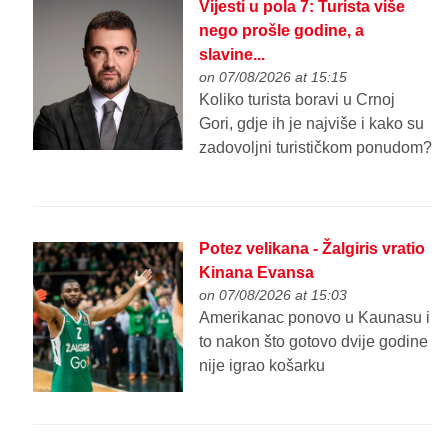
Vijesti u pola 7: Turista više
nego prošle godine, a
slavine...
on 07/08/2026 at 15:15
Koliko turista boravi u Crnoj
Gori, gdje ih je najviše i kako su
zadovoljni turističkom ponudom?
Potez velikana - Žalgiris vratio
Kinana Evansa
on 07/08/2026 at 15:03
Amerikanac ponovo u Kaunasu i
to nakon što gotovo dvije godine
nije igrao košarku