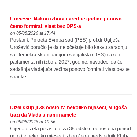
Urošević: Nakon izbora naredne godine ponovo
ćemo formirati vlast bez DPS-a
on 05/08/2026 at 17:44
Poslanik Pokreta Evropa sad (PES) prof.dr Uglješa
Urošević poručio je da ne očekuje bilo kakvu saradnju
sa Demokratskom partijom socijalista (DPS) nakon
parlamentarnih izbora 2027. godine, navodeći da će
sadašnja vladajuća većina ponovo formirati vlast bez te
stranke.
Dizel skuplji 38 odsto za nekoliko mjeseci, Mugoša
traži da Vlada smanji namete
on 05/08/2026 at 10:56
Cijena dizela porasla je za 38 odsto u odnosu na period
od prije nekoliko mjeseci, zbog čega predsjednik Kluba