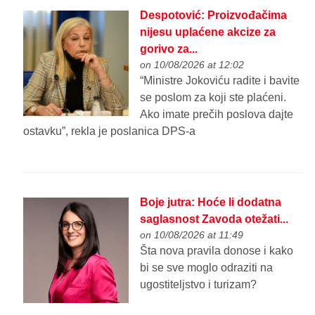
Despotović: Proizvođačima
nijesu uplaćene akcize za
gorivo za...
on 10/08/2026 at 12:02
“Ministre Jokoviću radite i bavite
se poslom za koji ste plaćeni.
Ako imate prečih poslova dajte
ostavku”, rekla je poslanica DPS-a
Boje jutra: Hoće li dodatna
saglasnost Zavoda otežati...
on 10/08/2026 at 11:49
Šta nova pravila donose i kako
bi se sve moglo odraziti na
ugostiteljstvo i turizam?