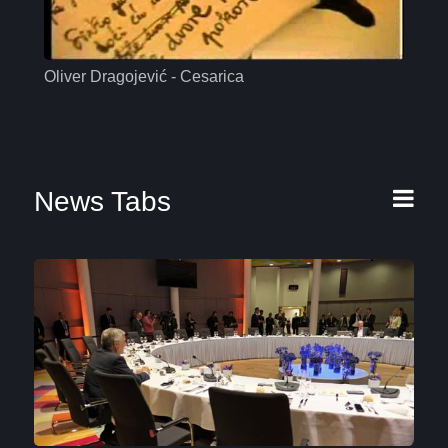
Oliver Dragojević - Cesarica
Mas
News Tabs