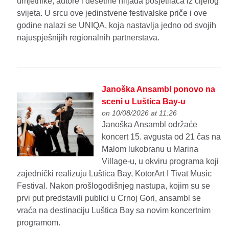
umjetnike, autore i desetine hiljada posjetilaca iz cijelog
svijeta. U srcu ove jedinstvene festivalske priče i ove
godine nalazi se UNIQA, koja nastavlja jedno od svojih
najuspješnijih regionalnih partnerstava.
Janoška Ansambl ponovo na
sceni u Luštica Bay-u
on 10/08/2026 at 11:26
Janoška Ansambl održaće
koncert 15. avgusta od 21 čas na
Malom lukobranu u Marina
Village-u, u okviru programa koji
zajednički realizuju Luštica Bay, KotorArt I Tivat Music
Festival. Nakon prošlogodišnjeg nastupa, kojim su se
prvi put predstavili publici u Crnoj Gori, ansambl se
vraća na destinaciju Luštica Bay sa novim koncertnim
programom.