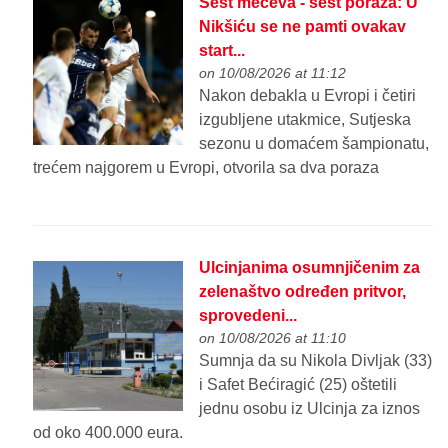
Šest mečeva - šest poraza: U
Nikšiću se ne pamti ovakav
start...
on 10/08/2026 at 11:12
Nakon debakla u Evropi i četiri
izgubljene utakmice, Sutjeska
sezonu u domaćem šampionatu,
trećem najgorem u Evropi, otvorila sa dva poraza
Ulcinjanima osumnjičenim za
zelenaštvo određen pritvor,
sprovedeni...
on 10/08/2026 at 11:10
Sumnja da su Nikola Divljak (33)
i Safet Bećiragić (25) oštetili
jednu osobu iz Ulcinja za iznos
od oko 400.000 eura.