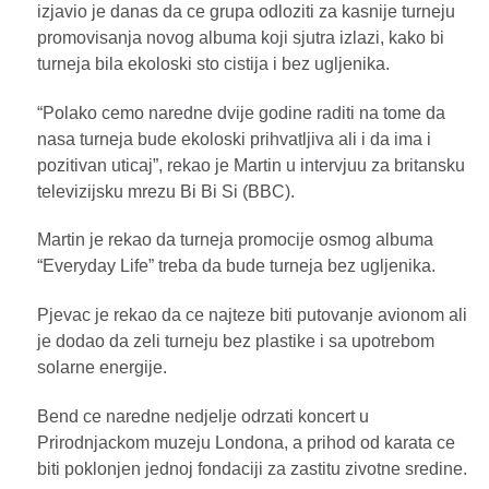
izjavio je danas da ce grupa odloziti za kasnije turneju
promovisanja novog albuma koji sjutra izlazi, kako bi
turneja bila ekoloski sto cistija i bez ugljenika.
“Polako cemo naredne dvije godine raditi na tome da
nasa turneja bude ekoloski prihvatljiva ali i da ima i
pozitivan uticaj”, rekao je Martin u intervjuu za britansku
televizijsku mrezu Bi Bi Si (BBC).
Martin je rekao da turneja promocije osmog albuma
“Everyday Life” treba da bude turneja bez ugljenika.
Pjevac je rekao da ce najteze biti putovanje avionom ali
je dodao da zeli turneju bez plastike i sa upotrebom
solarne energije.
Bend ce naredne nedjelje odrzati koncert u
Prirodnjackom muzeju Londona, a prihod od karata ce
biti poklonjen jednoj fondaciji za zastitu zivotne sredine.