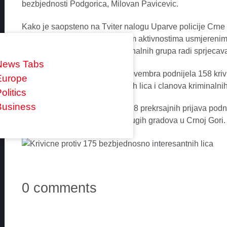
bezbjednosti Podgorica, Milovan Pavicevic.
Kako je saopsteno na Tviter nalogu Uparve policije Crne 
nastaviti sa proaktivno istraznim aktivnostima usmjereni
clanovima organizovanih kriminalnih grupa radi sprjecavanj
News Tabs
“Policija je u Podgorici do 1. novembra podnijela 158 kriv
Europe
175 bezbjednosno interesantnih lica i clanova kriminalnih
olitics
Business
Takode, dodao je Pavicevic, 698 prekrsajnih prijava podni
lica sa podrucja Podgorice i drugih gradova u Crnoj Gori.
0 comments