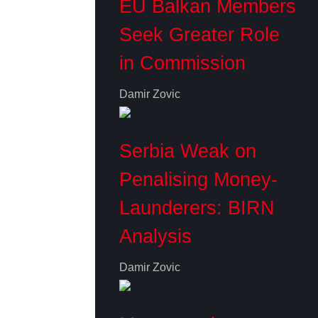
EU Balkan Members
Seek Greater Role
in Commission
Damir Zovic
Serbia Weak on
Penalising Money-
Launderers: BIRN
Analysis
Damir Zovic