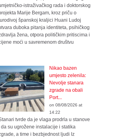
umjetničko-istraživačkog rada i doktorskog
projekta Marije Bergam, kroz priču o
jurodivoj španskoj kraljici Huani Ludoj
otvara duboka pitanja identiteta, psihičkog
zdravlja žena, otpora političkim pritiscima i
cijene moći u savremenom društvu
Nikao bazen
umjesto zelenila:
Nevolje stanara
zgrade na obali
Port...
on 08/08/2026 at
14:22
Stanari tvrde da je vlaga prodrla u stanove
i da su ugrožene instalacije i statika
zgrade, a time i bezbjednost ljudi Iz