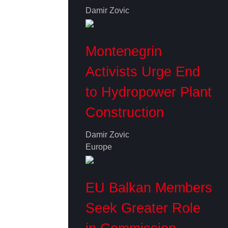
Damir Zovic
Montenegrin
Activists Urge End
to Hydropower Plant
Construction
Damir Zovic
Europe
EU Balkan Members
Seek Greater Role