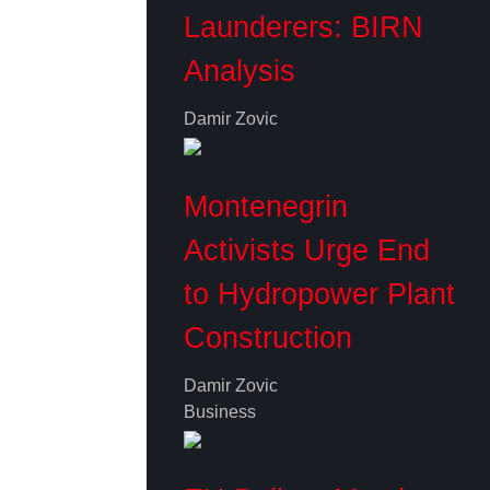
Launderers: BIRN
Analysis
Damir Zovic
Montenegrin
Activists Urge End
to Hydropower Plant
Construction
Damir Zovic
Business