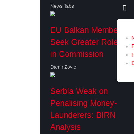
News Tabs
EU Balkan Members
Seek Greater Role
in Commission
P
Damir Zovic
Serbia Weak on
Penalising Money-
Launderers: BIRN
Analysis