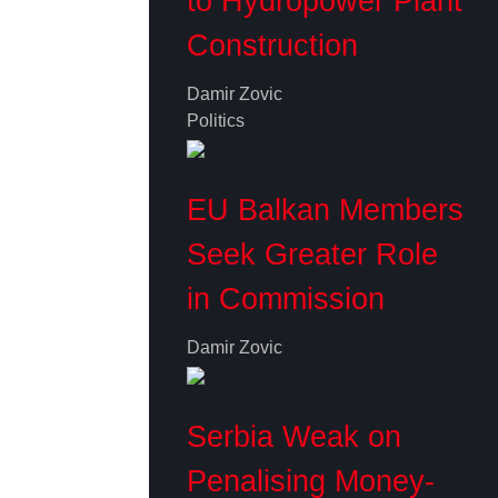
to Hydropower Plant
Construction
Damir Zovic
Politics
EU Balkan Members
Seek Greater Role
in Commission
Damir Zovic
Serbia Weak on
Penalising Money-