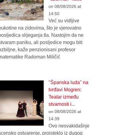
on 08/08/2026 at
14:50
Već su vidljive
pukotine na zidovima, što je vjerovatno
posljedica slijeganja tla. Nastojim da ne
stvaram paniku, ali posljedice mogu biti
ozbiljne, kaže penzionisani profesor
matematike Radoman Miličić
"Španska luda" na
tvrđavi Mogren:
Teatar između
stvarnosti i...
on 08/08/2026 at
14:39
Ovo nesvakidašnje
scensko ostvarenje, proisteklo iz dugog