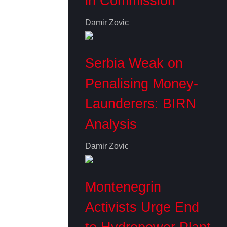
in Commission
Damir Zovic
Serbia Weak on
Penalising Money-
Launderers: BIRN
Analysis
Damir Zovic
Montenegrin
Activists Urge End