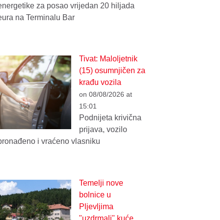
energetike za posao vrijedan 20 hiljada
eura na Terminalu Bar
Tivat: Maloljetnik
(15) osumnjičen za
krađu vozila
on 08/08/2026 at
15:01
Podnijeta krivična
prijava, vozilo
pronađeno i vraćeno vlasniku
Temelji nove
bolnice u
Pljevljima
"uzdrmali" kuće