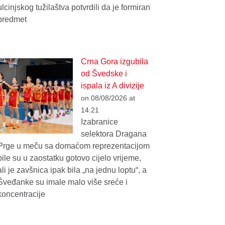
ulcinjskog tužilaštva potvrdili da je formiran
predmet
Crna Gora izgubila
od Švedske i
ispala iz A divizije
on 08/08/2026 at
14:21
Izabranice
selektora Dragana
Prge u meču sa domaćom reprezentacijom
bile su u zaostatku gotovo cijelo vrijeme,
ali je zavšnica ipak bila „na jednu loptu“, a
Šveđanke su imale malo više sreće i
koncentracije