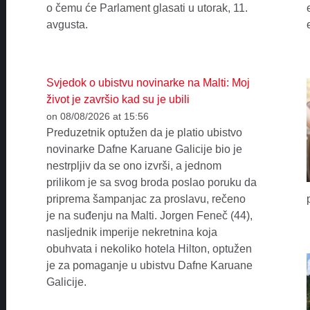
o čemu će Parlament glasati u utorak, 11.
avgusta.
Svjedok o ubistvu novinarke na Malti: Moj
život je završio kad su je ubili
on 08/08/2026 at 15:56
Preduzetnik optužen da je platio ubistvo
novinarke Dafne Karuane Galicije bio je
nestrpljiv da se ono izvrši, a jednom
prilikom je sa svog broda poslao poruku da
priprema šampanjac za proslavu, rečeno
je na suđenju na Malti. Jorgen Feneč (44),
nasljednik imperije nekretnina koja
obuhvata i nekoliko hotela Hilton, optužen
je za pomaganje u ubistvu Dafne Karuane
Galicije.