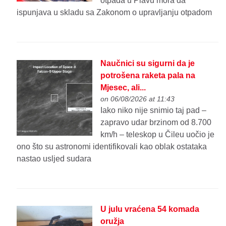
otpada u Plavu mora da
ispunjava u skladu sa Zakonom o upravljanju otpadom
Naučnici su sigurni da je
potrošena raketa pala na
Mjesec, ali...
on 06/08/2026 at 11:43
Iako niko nije snimio taj pad –
zapravo udar brzinom od 8.700
km/h – teleskop u Čileu uočio je
ono što su astronomi identifikovali kao oblak ostataka
nastao usljed sudara
U julu vraćena 54 komada
oružja