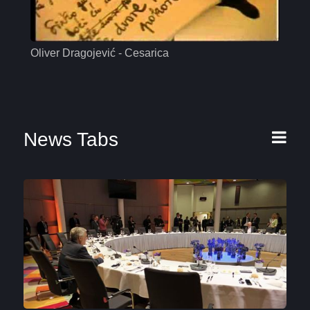
Oliver Dragojević - Cesarica
Mas
News Tabs