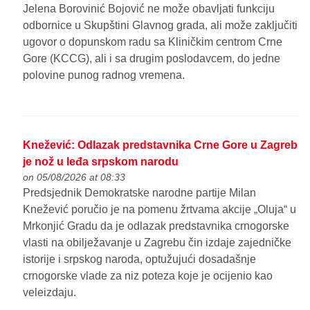
Jelena Borovinić Bojović ne može obavljati funkciju
odbornice u Skupštini Glavnog grada, ali može zaključiti
ugovor o dopunskom radu sa Kliničkim centrom Crne
Gore (KCCG), ali i sa drugim poslodavcem, do jedne
polovine punog radnog vremena.
Knežević: Odlazak predstavnika Crne Gore u Zagreb
je nož u leđa srpskom narodu
on 05/08/2026 at 08:33
Predsjednik Demokratske narodne partije Milan
Knežević poručio je na pomenu žrtvama akcije „Oluja“ u
Mrkonjić Gradu da je odlazak predstavnika crnogorske
vlasti na obilježavanje u Zagrebu čin izdaje zajedničke
istorije i srpskog naroda, optužujući dosadašnje
crnogorske vlade za niz poteza koje je ocijenio kao
veleizdaju.