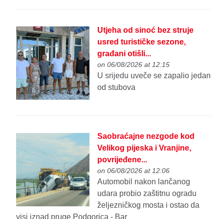
Utjeha od sinoć bez struje
usred turističke sezone,
građani otišli...
on 06/08/2026 at 12:15
U srijedu uveče se zapalio jedan
od stubova
Saobraćajne nezgode kod
Velikog pijeska i Vranjine,
povrijeđene...
on 06/08/2026 at 12:06
Automobil nakon lančanog
udara probio zaštitnu ogradu
željezničkog mosta i ostao da
visi iznad pruge Podgorica - Bar