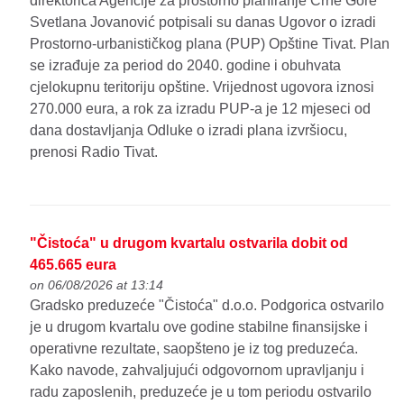
direktorica Agencije za prostorno planiranje Crne Gore
Svetlana Jovanović potpisali su danas Ugovor o izradi
Prostorno-urbanističkog plana (PUP) Opštine Tivat. Plan
se izrađuje za period do 2040. godine i obuhvata
cjelokupnu teritoriju opštine. Vrijednost ugovora iznosi
270.000 eura, a rok za izradu PUP-a je 12 mjeseci od
dana dostavljanja Odluke o izradi plana izvršiocu,
prenosi Radio Tivat.
"Čistoća" u drugom kvartalu ostvarila dobit od
465.665 eura
on 06/08/2026 at 13:14
Gradsko preduzeće "Čistoća" d.o.o. Podgorica ostvarilo
je u drugom kvartalu ove godine stabilne finansijske i
operativne rezultate, saopšteno je iz tog preduzeća.
Kako navode, zahvaljujući odgovornom upravljanju i
radu zaposlenih, preduzeće je u tom periodu ostvarilo