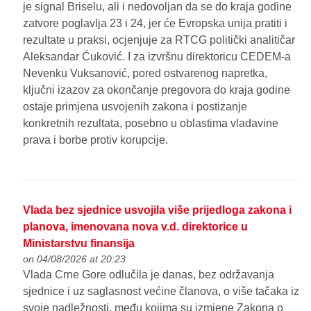
je signal Briselu, ali i nedovoljan da se do kraja godine
zatvore poglavlja 23 i 24, jer će Evropska unija pratiti i
rezultate u praksi, ocjenjuje za RTCG politički analitičar
Aleksandar Ćuković. I za izvršnu direktoricu CEDEM-a
Nevenku Vuksanović, pored ostvarenog napretka,
ključni izazov za okončanje pregovora do kraja godine
ostaje primjena usvojenih zakona i postizanje
konkretnih rezultata, posebno u oblastima vladavine
prava i borbe protiv korupcije.
Vlada bez sjednice usvojila više prijedloga zakona i
planova, imenovana nova v.d. direktorice u
Ministarstvu finansija
on 04/08/2026 at 20:23
Vlada Crne Gore odlučila je danas, bez održavanja
sjednice i uz saglasnost većine članova, o više tačaka iz
svoje nadležnosti, među kojima su izmjene Zakona o