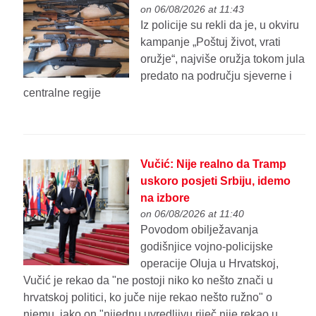
on 06/08/2026 at 11:43
Iz policije su rekli da je, u okviru
kampanje „Poštuj život, vrati
oružje“, najviše oružja tokom jula
predato na području sjeverne i
centralne regije
Vučić: Nije realno da Tramp
uskoro posjeti Srbiju, idemo
na izbore
on 06/08/2026 at 11:40
Povodom obilježavanja
godišnjice vojno-policijske
operacije Oluja u Hrvatskoj,
Vučić je rekao da "ne postoji niko ko nešto znači u
hrvatskoj politici, ko juče nije rekao nešto ružno" o
njemu, iako on "nijednu uvredljivu riječ nije rekao u