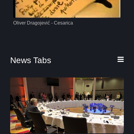
Oliver Dragojević - Cesarica
Mas
News Tabs