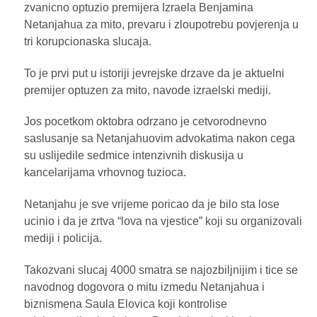
zvanicno optuzio premijera Izraela Benjamina
Netanjahua za mito, prevaru i zloupotrebu povjerenja u
tri korupcionaska slucaja.
To je prvi put u istoriji jevrejske drzave da je aktuelni
premijer optuzen za mito, navode izraelski mediji.
Jos pocetkom oktobra odrzano je cetvorodnevno
saslusanje sa Netanjahuovim advokatima nakon cega
su uslijedile sedmice intenzivnih diskusija u
kancelarijama vrhovnog tuzioca.
Netanjahu je sve vrijeme poricao da je bilo sta lose
ucinio i da je zrtva “lova na vjestice” koji su organizovali
mediji i policija.
Takozvani slucaj 4000 smatra se najozbiljnijim i tice se
navodnog dogovora o mitu izmedu Netanjahua i
biznismena Saula Elovica koji kontrolise