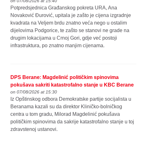
on 07/08/2026 at 15:40
Potpredsjednica Građanskog pokreta URA, Ana
Novaković Đurović, upitala je zašto je cijena izgradnje
kvadrata na Veljem brdu znatno veća nego u ostalim
dijelovima Podgorice, te zašto se stanovi ne grade na
drugim lokacijama u Crnoj Gori, gdje već postoji
infrastruktura, po znatno manjim cijenama.
DPS Berane: Magdelinić političkim spinovima
pokušava sakriti katastrofalno stanje u KBC Berane
on 07/08/2026 at 15:30
Iz Opštinskog odbora Demokratske partije socijalista u
Beranama kazali su da direktor Kliničko-bolničkog
centra u tom gradu, Milorad Magdelinić pokušava
političkim spinovima da sakrije katastrofalno stanje u toj
zdravstenoj ustanovi.