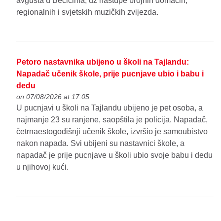
avgusta u Bečićima, uz nastupe brojnih domaćih,
regionalnih i svjetskih muzičkih zvijezda.
Petoro nastavnika ubijeno u školi na Tajlandu:
Napadač učenik škole, prije pucnjave ubio i babu i
dedu
on 07/08/2026 at 17:05
U pucnjavi u školi na Tajlandu ubijeno je pet osoba, a
najmanje 23 su ranjene, saopštila je policija. Napadač,
četrnaestogodišnji učenik škole, izvršio je samoubistvo
nakon napada. Svi ubijeni su nastavnici škole, a
napadač je prije pucnjave u školi ubio svoje babu i dedu
u njihovoj kući.