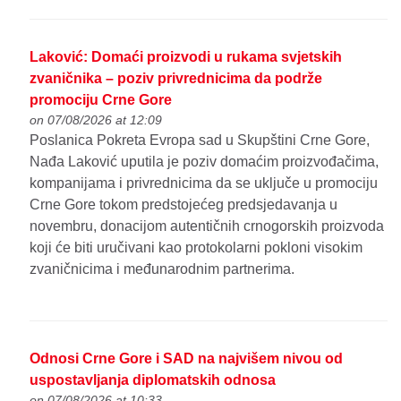
Laković: Domaći proizvodi u rukama svjetskih
zvaničnika – poziv privrednicima da podrže
promociju Crne Gore
on 07/08/2026 at 12:09
Poslanica Pokreta Evropa sad u Skupštini Crne Gore,
Nađa Laković uputila je poziv domaćim proizvođačima,
kompanijama i privrednicima da se uključe u promociju
Crne Gore tokom predstojećeg predsjedavanja u
novembru, donacijom autentičnih crnogorskih proizvoda
koji će biti uručivani kao protokolarni pokloni visokim
zvaničnicima i međunarodnim partnerima.
Odnosi Crne Gore i SAD na najvišem nivou od
uspostavljanja diplomatskih odnosa
on 07/08/2026 at 10:33