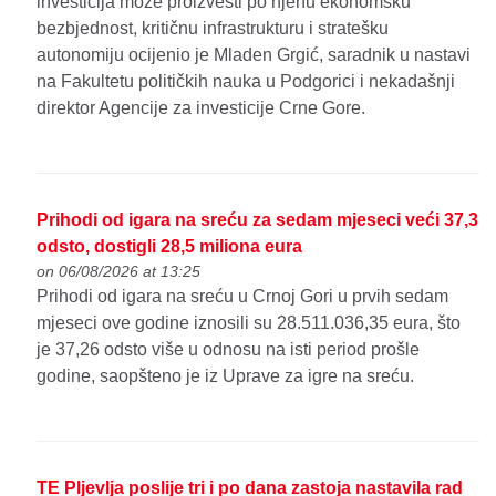
investicija može proizvesti po njenu ekonomsku
bezbjednost, kritičnu infrastrukturu i stratešku
autonomiju ocijenio je Mladen Grgić, saradnik u nastavi
na Fakultetu političkih nauka u Podgorici i nekadašnji
direktor Agencije za investicije Crne Gore.
Prihodi od igara na sreću za sedam mjeseci veći 37,3
odsto, dostigli 28,5 miliona eura
on 06/08/2026 at 13:25
Prihodi od igara na sreću u Crnoj Gori u prvih sedam
mjeseci ove godine iznosili su 28.511.036,35 eura, što
je 37,26 odsto više u odnosu na isti period prošle
godine, saopšteno je iz Uprave za igre na sreću.
TE Pljevlja poslije tri i po dana zastoja nastavila rad