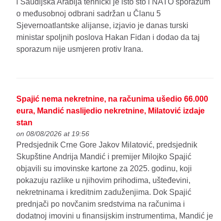
i Saudijska Arabija tehnički je isto što i NATO sporazum
o međusobnoj odbrani sadržan u Članu 5
Sjevernoatlantske alijanse, izjavio je danas turski
ministar spoljnih poslova Hakan Fidan i dodao da taj
sporazum nije usmjeren protiv Irana.
Spajić nema nekretnine, na računima ušedio 66.000
eura, Mandić naslijedio nekretnine, Milatović izdaje
stan
on 08/08/2026 at 19:56
Predsjednik Crne Gore Jakov Milatović, predsjednik
Skupštine Andrija Mandić i premijer Milojko Spajić
objavili su imovinske kartone za 2025. godinu, koji
pokazuju razlike u njihovim prihodima, ušteđevini,
nekretninama i kreditnim zaduženjima. Dok Spajić
prednjači po novčanim sredstvima na računima i
dodatnoj imovini u finansijskim instrumentima, Mandić je