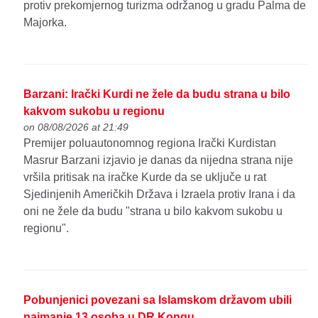
protiv prekomjernog turizma održanog u gradu Palma de
Majorka.
Barzani: Irački Kurdi ne žele da budu strana u bilo
kakvom sukobu u regionu
on 08/08/2026 at 21:49
Premijer poluautonomnog regiona Irački Kurdistan
Masrur Barzani izjavio je danas da nijedna strana nije
vršila pritisak na iračke Kurde da se uključe u rat
Sjedinjenih Američkih Država i Izraela protiv Irana i da
oni ne žele da budu "strana u bilo kakvom sukobu u
regionu".
Pobunjenici povezani sa Islamskom državom ubili
najmanje 13 osoba u DR Kongu