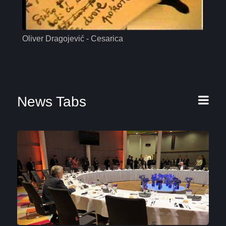
Oliver Dragojević - Cesarica
Mas
News Tabs