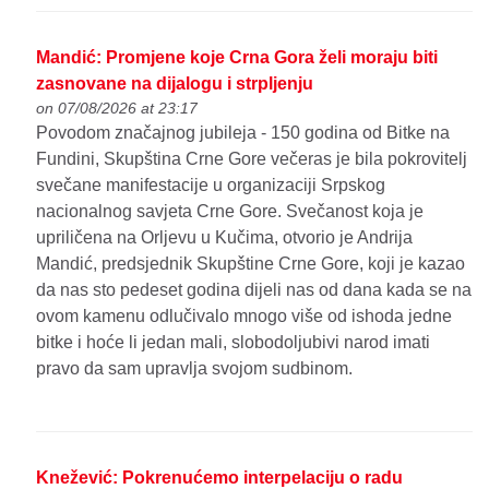
Mandić: Promjene koje Crna Gora želi moraju biti
zasnovane na dijalogu i strpljenju
on 07/08/2026 at 23:17
Povodom značajnog jubileja - 150 godina od Bitke na
Fundini, Skupština Crne Gore večeras je bila pokrovitelj
svečane manifestacije u organizaciji Srpskog
nacionalnog savjeta Crne Gore. Svečanost koja je
upriličena na Orljevu u Kučima, otvorio je Andrija
Mandić, predsjednik Skupštine Crne Gore, koji je kazao
da nas sto pedeset godina dijeli nas od dana kada se na
ovom kamenu odlučivalo mnogo više od ishoda jedne
bitke i hoće li jedan mali, slobodoljubivi narod imati
pravo da sam upravlja svojom sudbinom.
Knežević: Pokrenućemo interpelaciju o radu