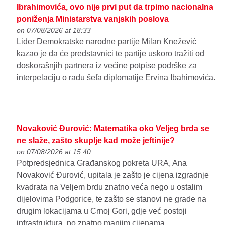
Ibrahimovića, ovo nije prvi put da trpimo nacionalna
poniženja Ministarstva vanjskih poslova
on 07/08/2026 at 18:33
Lider Demokratske narodne partije Milan Knežević
kazao je da će predstavnici te partije uskoro tražiti od
doskorašnjih partnera iz većine potpise podrške za
interpelaciju o radu šefa diplomatije Ervina Ibahimovića.
Novaković Đurović: Matematika oko Veljeg brda se
ne slaže, zašto skuplje kad može jeftinije?
on 07/08/2026 at 15:40
Potpredsjednica Građanskog pokreta URA, Ana
Novaković Đurović, upitala je zašto je cijena izgradnje
kvadrata na Veljem brdu znatno veća nego u ostalim
dijelovima Podgorice, te zašto se stanovi ne grade na
drugim lokacijama u Crnoj Gori, gdje već postoji
infrastruktura, po znatno manjim cijenama.