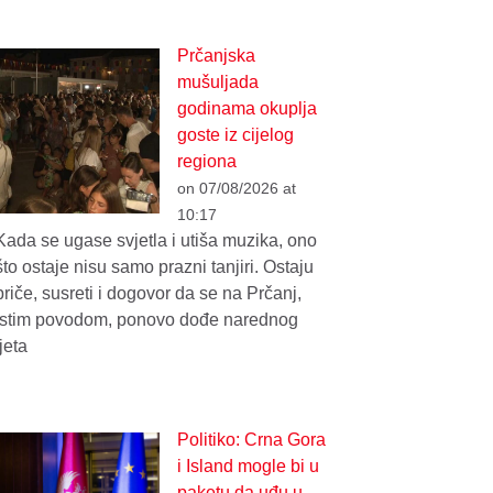
Prčanjska
mušuljada
godinama okuplja
goste iz cijelog
regiona
on 07/08/2026 at
10:17
Kada se ugase svjetla i utiša muzika, ono
što ostaje nisu samo prazni tanjiri. Ostaju
priče, susreti i dogovor da se na Prčanj,
istim povodom, ponovo dođe narednog
ljeta
Politiko: Crna Gora
i Island mogle bi u
paketu da uđu u