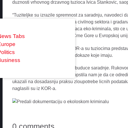
duznosti vrhovnog drzavnog tuzioca Ivica Stankovic, saop
“Tuziteljke su izrazile spremnost za saradnju, navodeci 
isticuci da je saradnja tuzilastva civilnog sektora i gradan
Crne Gore, te otkrivanju pocinilaca eko-kriminala, sto ce
27 u pregovorima za clanstvo Crne Gore u Evropskoj uniji”
News Tabs
Europe
Kako su istakli, predstavnici KOR-a su tuziocima predstavi
olitics
da im ubuduce dostavljaju sve dokaze koje imaju.
Business
“Takode, precizirali smo oblike buduce saradnje. Rukovo
Podgorica Ljiljana Klikovac saopstila nam je da ce odred
ukazali na dosadasnju praksu zloupotrebe licnih podataka l
naglasili su iz KOR-a.
0 comments