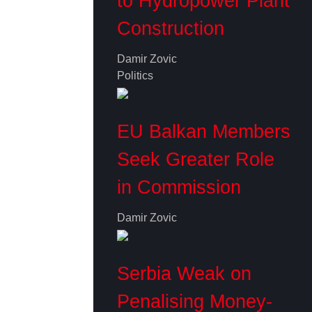
to Hydropower Plant
Construction
Damir Zovic
Politics
EU Balkan Members
Seek Greater Role
in Commission
Damir Zovic
Serbia Weak on
Penalising Money-