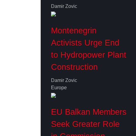
Damir Zovic
Montenegrin
Activists Urge End
to Hydropower Plant
Construction
Damir Zovic
Europe
EU Balkan Members
Seek Greater Role