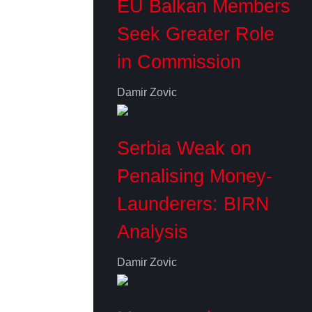
EU Balkan Members
Seek Greater Role
in Commission
Damir Zovic
Serbia Weak on
Penalising Money-
Launderers: BIRN
Analysis
Damir Zovic