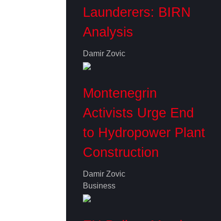
Launderers: BIRN
Analysis
Damir Zovic
Montenegrin
Activists Urge End
to Hydropower Plant
Construction
Damir Zovic
Business