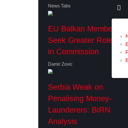
News Tabs
EU Balkan Members
Seek Greater Role
in Commission
P
Damir Zovic
Serbia Weak on
Penalising Money-
Launderers: BIRN
Analysis