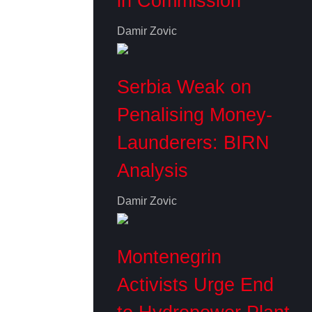
in Commission
Damir Zovic
Serbia Weak on
Penalising Money-
Launderers: BIRN
Analysis
Damir Zovic
Montenegrin
Activists Urge End