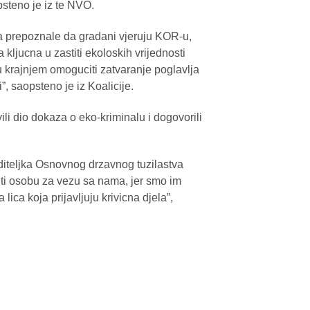
steno je iz te NVO.
da prepoznale da gradani vjeruju KOR-u,
a kljucna u zastiti ekoloskih vrijednosti
 u krajnjem omoguciti zatvaranje poglavlja
, saopsteno je iz Koalicije.
li dio dokaza o eko-kriminalu i dogovorili
diteljka Osnovnog drzavnog tuzilastva
iti osobu za vezu sa nama, jer smo im
ica koja prijavljuju krivicna djela”,