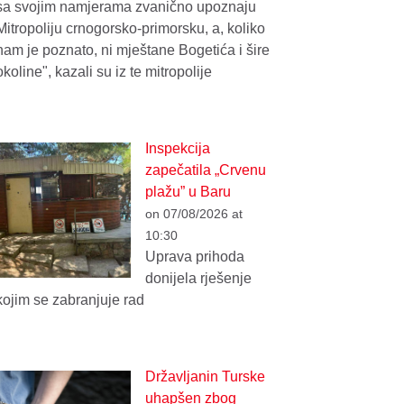
sa svojim namjerama zvanično upoznaju
Mitropoliju crnogorsko-primorsku, a, koliko
nam je poznato, ni mještane Bogetića i šire
okoline", kazali su iz te mitropolije
Inspekcija
zapečatila „Crvenu
plažu” u Baru
on 07/08/2026 at
10:30
Uprava prihoda
donijela rješenje
kojim se zabranjuje rad
Državljanin Turske
uhapšen zbog