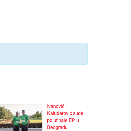
Ivanović i
Kaluđerović sude
polufinale EP u
Beogradu