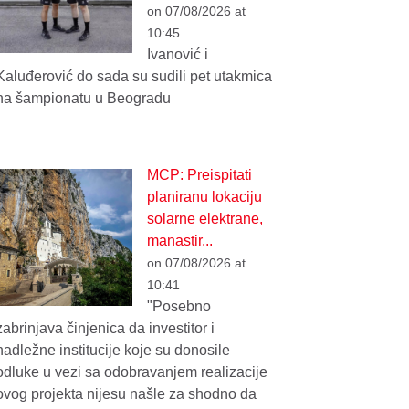
on 07/08/2026 at
10:45
Ivanović i
Kaluđerović do sada su sudili pet utakmica
na šampionatu u Beogradu
MCP: Preispitati
planiranu lokaciju
solarne elektrane,
manastir...
on 07/08/2026 at
10:41
"Posebno
zabrinjava činjenica da investitor i
nadležne institucije koje su donosile
odluke u vezi sa odobravanjem realizacije
ovog projekta nijesu našle za shodno da