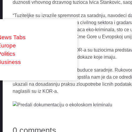
duznosti vrhovnog drzavnog tuzioca Ivica Stankovic, saop
“Tuziteljke su izrazile spremnost za saradnju, navodeci 
isticuci da je saradnja tuzilastva civilnog sektora i gradan
Crne Gore, te otkrivanju pocinilaca eko-kriminala, sto ce
27 u pregovorima za clanstvo Crne Gore u Evropskoj uniji”
News Tabs
Europe
Kako su istakli, predstavnici KOR-a su tuziocima predstavi
olitics
da im ubuduce dostavljaju sve dokaze koje imaju.
Business
“Takode, precizirali smo oblike buduce saradnje. Rukovo
Podgorica Ljiljana Klikovac saopstila nam je da ce odred
ukazali na dosadasnju praksu zloupotrebe licnih podataka l
naglasili su iz KOR-a.
0 comments