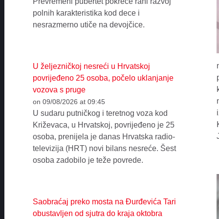
Prevremeni pubertet pokreće rani razvoj
polnih karakteristika kod dece i
nesrazmerno utiče na devojčice.
U željezničkoj nesreći u Hrvatskoj
povrijeđeno 25 osoba, počelo uklanjanje
vozova s pruge
on 09/08/2026 at 09:45
U sudaru putničkog i teretnog voza kod
Križevaca, u Hrvatskoj, povrijeđeno je 25
osoba, prenijela je danas Hrvatska radio-
televizija (HRT) novi bilans nesreće. Šest
osoba zadobilo je teže povrede.
Saobraćaj preko mosta na Đurđevića Tari
obustavljen od sjutra do kraja oktobra