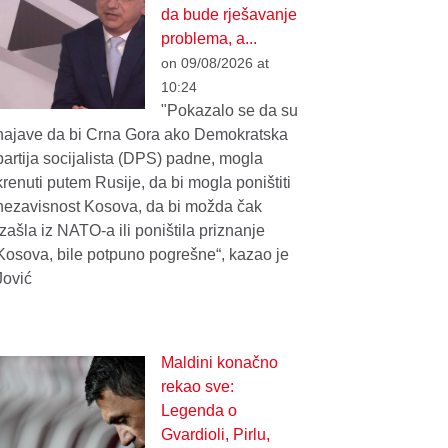
da bude rješavanje
problema, a...
on 09/08/2026 at
10:24
"Pokazalo se da su
najave da bi Crna Gora ako Demokratska
partija socijalista (DPS) padne, mogla
krenuti putem Rusije, da bi mogla poništiti
nezavisnost Kosova, da bi možda čak
izašla iz NATO-a ili poništila priznanje
Kosova, bile potpuno pogrešne“, kazao je
Jović
Maldini konačno
rekao sve:
Legenda o
Gvardioli, Pirlu,