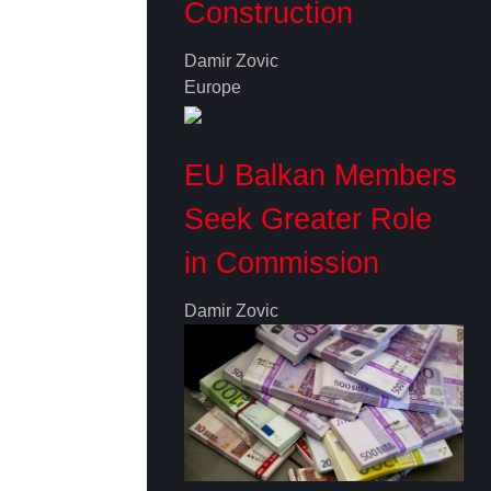
Construction
Damir Zovic
Europe
EU Balkan Members
Seek Greater Role
in Commission
Damir Zovic