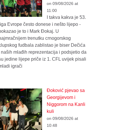
on 09/08/2026 at
11:00
I takva kakva je 53.
liga Evrope često donese i nešto lijepo -
pokazao je to i Mark Đokaj. U
najmračnijem trenutku crnogorskog
klupskog fudbala zablistao je biser Dečića
i naših mlađih reprezentacija i podsjetio da
su jedine lijepe priče iz 1. CFL uvijek pisali
mladi igrači
Đoković pjevao sa
Georgijevom i
Niggorom na Kanli
kuli
on 09/08/2026 at
10:48