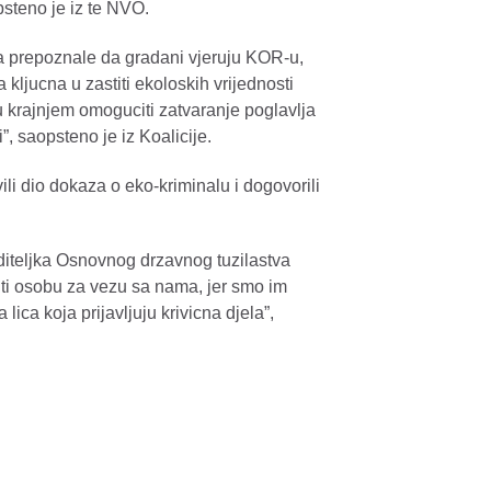
steno je iz te NVO.
da prepoznale da gradani vjeruju KOR-u,
a kljucna u zastiti ekoloskih vrijednosti
 u krajnjem omoguciti zatvaranje poglavlja
, saopsteno je iz Koalicije.
li dio dokaza o eko-kriminalu i dogovorili
diteljka Osnovnog drzavnog tuzilastva
iti osobu za vezu sa nama, jer smo im
ica koja prijavljuju krivicna djela”,