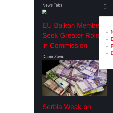
News Tabs
EU Balkan Members
Seek Greater Role
in Commission
P
Damir Zovic
Serbia Weak on