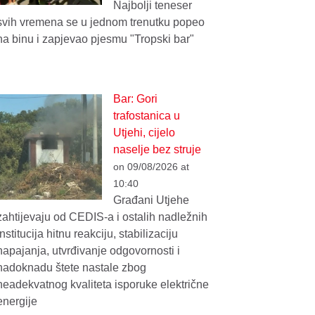
Najbolji teneser
svih vremena se u jednom trenutku popeo
na binu i zapjevao pjesmu "Tropski bar"
Bar: Gori
trafostanica u
Utjehi, cijelo
naselje bez struje
on 09/08/2026 at
10:40
Građani Utjehe
zahtijevaju od CEDIS-a i ostalih nadležnih
institucija hitnu reakciju, stabilizaciju
napajanja, utvrđivanje odgovornosti i
nadoknadu štete nastale zbog
neadekvatnog kvaliteta isporuke električne
energije