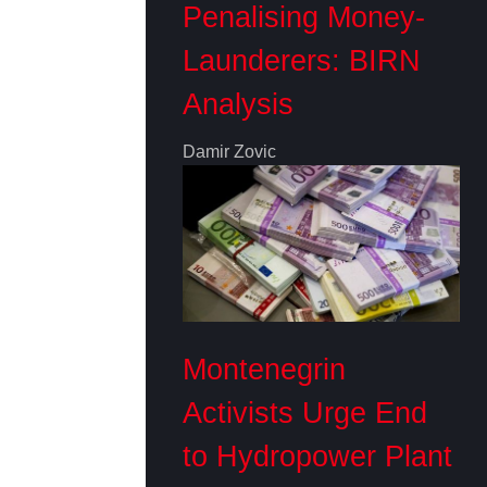
Penalising Money-
Launderers: BIRN
Analysis
Damir Zovic
Montenegrin
Activists Urge End
to Hydropower Plant