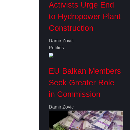
Activists Urge End
to Hydropower Plant
Construction
Damir Zovic
Politics
EU Balkan Members
Seek Greater Role
in Commission
Damir Zovic