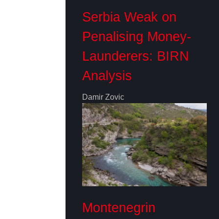
Serbia Weak on
Penalising Money-
Launderers: BIRN
Analysis
Damir Zovic
Montenegrin