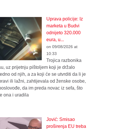
Uprava policije: Iz
marketa u Budvi
odnijeto 320.000
eura, u...
on 09/08/2026 at
10:33
Trojica razbonika
su, uz prijetnju pištoljem koji je držalo
jedno od njih, a za koji će se utvrditi da li je
pravi ili lažni, zahtijevala od ženske osobe,
poslovođe, da im preda novac iz sefa, što
je ona i uradila
Jović: Smisao
proširenja EU treba