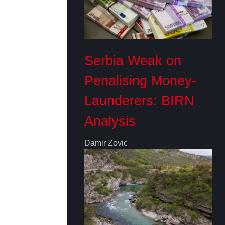
Serbia Weak on
Penalising Money-
Launderers: BIRN
Analysis
Damir Zovic