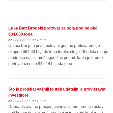
Luka Bar: Brodski pretovar za pola godine oko
684.000 tona
on 08/08/2026 at 10:30
U Luci Bar je u prvoj polovini godine pretovareno je
ukupno 684,33 hiljade tona tereta, što je 19 odsto manje
u odnosu na isti prošlogodišnji period, kada je brodski
pretovar iznosio 849,14 hiljada tona.
Što je projekat važniji to treba detaljnije provjeravati
investitore
on 06/08/2026 at 13:32
Dobra država ne procjenjuje investitore prema zastavi
pod kojom dolaze, već prema rizicima koje konkretna