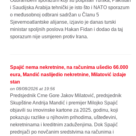
Odbrambeni sporazum koji su potpisali Turska, Pakistan
i Saudijska Arabija tehnički je isto što i NATO sporazum
o međusobnoj odbrani sadržan u Članu 5
Sjevernoatlantske alijanse, izjavio je danas turski
ministar spoljnih poslova Hakan Fidan i dodao da taj
sporazum nije usmjeren protiv Irana.
Spajić nema nekretnine, na računima ušedio 66.000
eura, Mandić naslijedio nekretnine, Milatović izdaje
stan
on 08/08/2026 at 19:56
Predsjednik Crne Gore Jakov Milatović, predsjednik
Skupštine Andrija Mandić i premijer Milojko Spajić
objavili su imovinske kartone za 2025. godinu, koji
pokazuju razlike u njihovim prihodima, ušteđevini,
nekretninama i kreditnim zaduženjima. Dok Spajić
prednjači po novčanim sredstvima na računima i