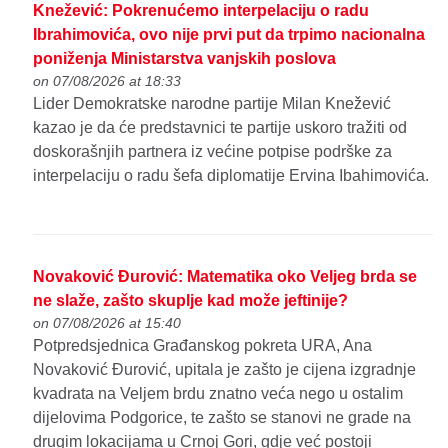
Knežević: Pokrenućemo interpelaciju o radu
Ibrahimovića, ovo nije prvi put da trpimo nacionalna
poniženja Ministarstva vanjskih poslova
on 07/08/2026 at 18:33
Lider Demokratske narodne partije Milan Knežević
kazao je da će predstavnici te partije uskoro tražiti od
doskorašnjih partnera iz većine potpise podrške za
interpelaciju o radu šefa diplomatije Ervina Ibahimovića.
Novaković Đurović: Matematika oko Veljeg brda se
ne slaže, zašto skuplje kad može jeftinije?
on 07/08/2026 at 15:40
Potpredsjednica Građanskog pokreta URA, Ana
Novaković Đurović, upitala je zašto je cijena izgradnje
kvadrata na Veljem brdu znatno veća nego u ostalim
dijelovima Podgorice, te zašto se stanovi ne grade na
drugim lokacijama u Crnoj Gori, gdje već postoji