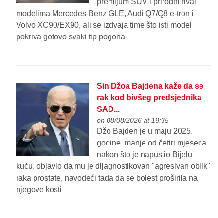
premijum SUV i prirodni rival
modelima Mercedes-Benz GLE, Audi Q7/Q8 e-tron i
Volvo XC90/EX90, ali se izdvaja time što isti model
pokriva gotovo svaki tip pogona
Sin Džoa Bajdena kaže da se
rak kod bivšeg predsjednika
SAD...
on 08/08/2026 at 19:35
Džo Bajden je u maju 2025.
godine, manje od četiri mjeseca
nakon što je napustio Bijelu
kuću, objavio da mu je dijagnostikovan "agresivan oblik"
raka prostate, navodeći tada da se bolest proširila na
njegove kosti