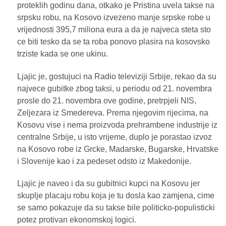
proteklih godinu dana, otkako je Pristina uvela takse na
srpsku robu, na Kosovo izvezeno manje srpske robe u
vrijednosti 395,7 miliona eura a da je najveca steta sto
ce biti tesko da se ta roba ponovo plasira na kosovsko
trziste kada se one ukinu.
Ljajic je, gostujuci na Radio televiziji Srbije, rekao da su
najvece gubitke zbog taksi, u periodu od 21. novembra
prosle do 21. novembra ove godine, pretrpjeli NIS,
Zeljezara iz Smedereva. Prema njegovim rijecima, na
Kosovu vise i nema proizvoda prehrambene industrije iz
centralne Srbije, u isto vrijeme, duplo je porastao izvoz
na Kosovo robe iz Grcke, Madarske, Bugarske, Hrvatske
i Slovenije kao i za pedeset odsto iz Makedonije.
Ljajic je naveo i da su gubitnici kupci na Kosovu jer
skuplje placaju robu koja je tu dosla kao zamjena, cime
se samo pokazuje da su takse bile politicko-populisticki
potez protivan ekonomskoj logici.