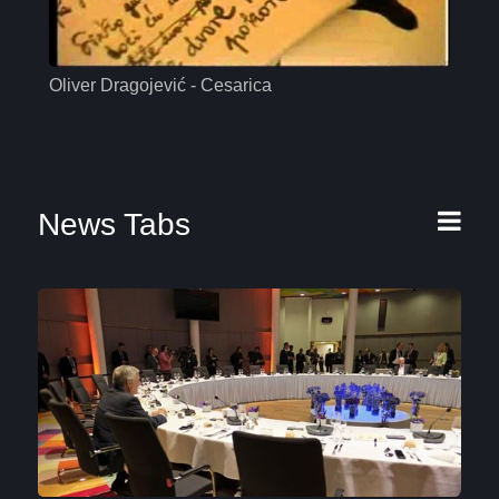
Oliver Dragojević - Cesarica
Mas
News Tabs