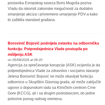
poslanika Evropskog saveza Boris Mugoša poziva
Vladu da iskoristi zakonske mogućnosti za dodatno
smanjenje akciza i privremeno umanjenje PDV-a kako
bi zaštitila standard građana.
Borovinić Bojović podnijela ostavku na odborničku
funkciju: Potpredsjednica Vlade postupila po
mišljenju ASK
on 05/08/2026 at 09:20
Agencija za sprečavanje korupcije (ASK) ocijenila je da
potpredsjednica Vlade za zdravstvo i socijalno staranje
Jelena Borovinić Bojović ne može obavljati funkciju
odbornice u Skupštini Glavnog grada, ali može zaključiti
ugovor o dopunskom radu sa Kliničkim centrom Crne
Gore (KCCG), ali i sa drugim poslodavcem, do jedne
polovine punog radnog vremena.