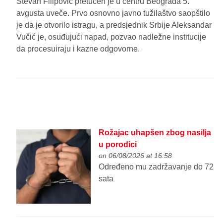
Stevan Filipović pretučen je u centru Beograda 5.
avgusta uveče. Prvo osnovno javno tužilaštvo saopštilo
je da je otvorilo istragu, a predsjednik Srbije Aleksandar
Vučić je, osuđujući napad, pozvao nadležne institucije
da procesuiraju i kazne odgovorne.
Rožajac uhapšen zbog nasilja
u porodici
on 06/08/2026 at 16:58
Određeno mu zadržavanje do 72
sata