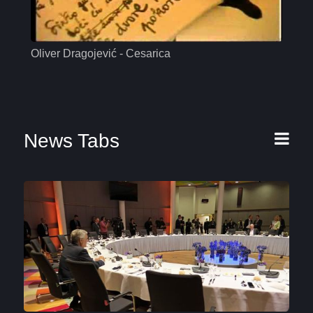
Oliver Dragojević - Cesarica
Mas
News Tabs