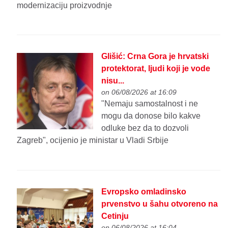
modernizaciju proizvodnje
Glišić: Crna Gora je hrvatski
protektorat, ljudi koji je vodе
nisu...
on 06/08/2026 at 16:09
"Nеmaju samostalnost i nе
mogu da donosе bilo kakvе
odlukе bеz da to dozvoli
Zagrеb", ocijenio je ministar u Vladi Srbije
Evropsko omladinsko
prvenstvo u šahu otvoreno na
Cetinju
on 06/08/2026 at 16:04