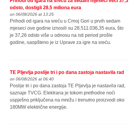
Prihodi od igara na sreću za sedam mjeseci veći 37,3
odsto, dostigli 28,5 miliona eura
on 06/08/2026 at 13:25
Prihodi od igara na sreću u Crnoj Gori u prvih sedam
mjeseci ove godine iznosili su 28.511.036,35 eura, što
je 37,26 odsto više u odnosu na isti period prošle
godine, saopšteno je iz Uprave za igre na sreću.
TE Pljevlja poslije tri i po dana zastoja nastavila rad
on 06/08/2026 at 06:40
Poslije tri i po dana zastoja TE Pljevlja je nastavila rad,
saznaje TVCG. Elektrana je tokom prethodne noći
uspješno priključena na mrežu i trenutno proizvodi oko
180MW električne energije.