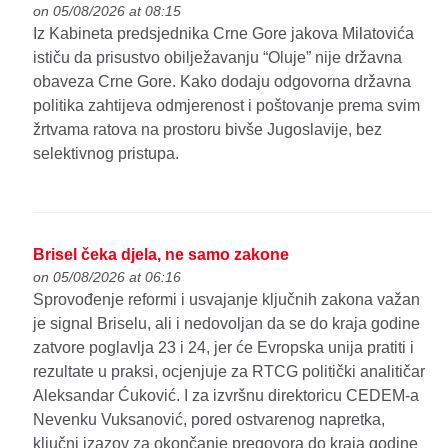
on 05/08/2026 at 08:15
Iz Kabineta predsjednika Crne Gore jakova Milatovića
ističu da prisustvo obilježavanju “Oluje” nije državna
obaveza Crne Gore. Kako dodaju odgovorna državna
politika zahtijeva odmjerenost i poštovanje prema svim
žrtvama ratova na prostoru bivše Jugoslavije, bez
selektivnog pristupa.
Brisel čeka djela, ne samo zakone
on 05/08/2026 at 06:16
Sprovođenje reformi i usvajanje ključnih zakona važan
je signal Briselu, ali i nedovoljan da se do kraja godine
zatvore poglavlja 23 i 24, jer će Evropska unija pratiti i
rezultate u praksi, ocjenjuje za RTCG politički analitičar
Aleksandar Ćuković. I za izvršnu direktoricu CEDEM-a
Nevenku Vuksanović, pored ostvarenog napretka,
ključni izazov za okončanje pregovora do kraja godine