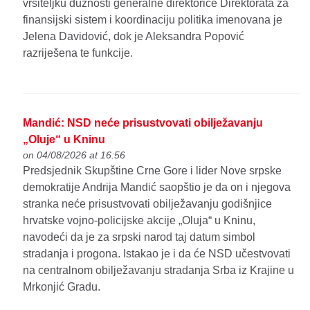
vršiteljku dužnosti generalne direktorice Direktorata za
finansijski sistem i koordinaciju politika imenovana je
Jelena Davidović, dok je Aleksandra Popović
razriješena te funkcije.
Mandić: NSD neće prisustvovati obilježavanju
„Oluje“ u Kninu
on 04/08/2026 at 16:56
Predsjednik Skupštine Crne Gore i lider Nove srpske
demokratije Andrija Mandić saopštio je da on i njegova
stranka neće prisustvovati obilježavanju godišnjice
hrvatske vojno-policijske akcije „Oluja“ u Kninu,
navodeći da je za srpski narod taj datum simbol
stradanja i progona. Istakao je i da će NSD učestvovati
na centralnom obilježavanju stradanja Srba iz Krajine u
Mrkonjić Gradu.