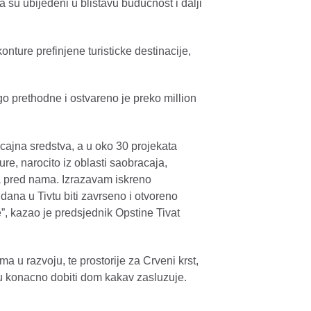
da su ubijedeni u blistavu buducnost i dalji
onture prefinjene turisticke destinacije,
ego prethodne i ostvareno je preko million
acajna sredstva, a u oko 30 projekata
ure, narocito iz oblasti saobracaja,
da pred nama. Izrazavam iskreno
 dana u Tivtu biti zavrseno i otvoreno
”, kazao je predsjednik Opstine Tivat
 u razvoju, te prostorije za Crveni krst,
u konacno dobiti dom kakav zasluzuje.