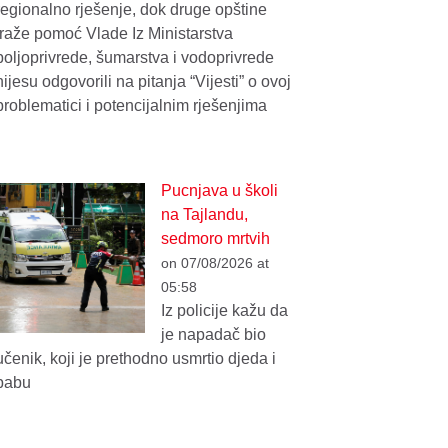
regionalno rješenje, dok druge opštine
traže pomoć Vlade Iz Ministarstva
poljoprivrede, šumarstva i vodoprivrede
nijesu odgovorili na pitanja “Vijesti” o ovoj
problematici i potencijalnim rješenjima
Pucnjava u školi
na Tajlandu,
sedmoro mrtvih
on 07/08/2026 at
05:58
Iz policije kažu da
je napadač bio
učenik, koji je prethodno usmrtio djeda i
babu