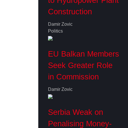
to Hydropower Plant
Construction
Damir Zovic
Politics
EU Balkan Members
Seek Greater Role
in Commission
Damir Zovic
Serbia Weak on
Penalising Money-