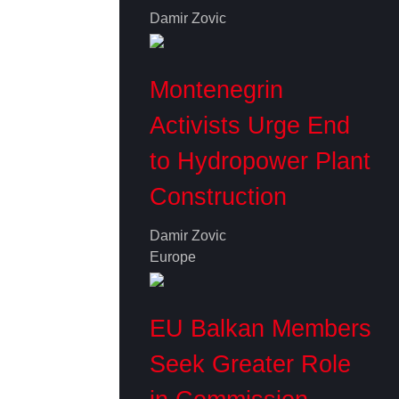
Damir Zovic
Montenegrin
Activists Urge End
to Hydropower Plant
Construction
Damir Zovic
Europe
EU Balkan Members
Seek Greater Role