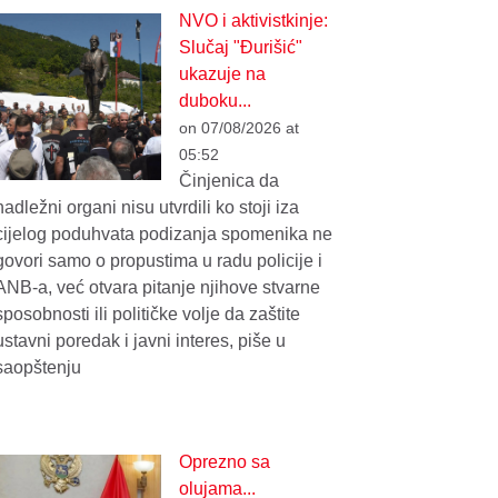
NVO i aktivistkinje:
Slučaj "Đurišić"
ukazuje na
duboku...
on 07/08/2026 at
05:52
Činjenica da
nadležni organi nisu utvrdili ko stoji iza
cijelog poduhvata podizanja spomenika ne
govori samo o propustima u radu policije i
ANB-a, već otvara pitanje njihove stvarne
sposobnosti ili političke volje da zaštite
ustavni poredak i javni interes, piše u
saopštenju
Oprezno sa
olujama...