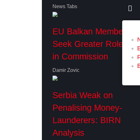
News Tabs
EU Balkan Members
Seek Greater Role
in Commission
P
Damir Zovic
Serbia Weak on
Penalising Money-
Launderers: BIRN
Analysis