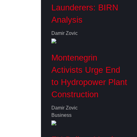
Launderers: BIRN
Analysis
Damir Zovic
Montenegrin
Activists Urge End
to Hydropower Plant
Construction
Damir Zovic
Business