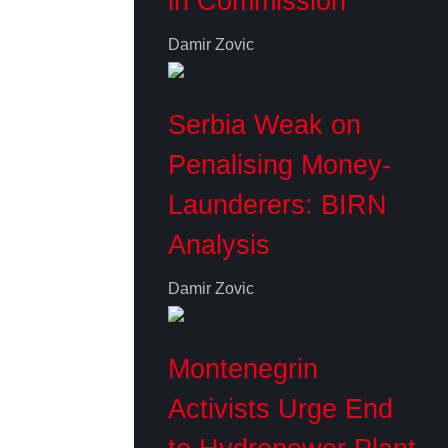
in Commission
Damir Zovic
Serbia Weak on
Penalising Money-
Launderers: BIRN
Analysis
Damir Zovic
Montenegrin
Activists Urge End