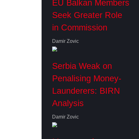
EU Balkan Members
Seek Greater Role
in Commission
Damir Zovic
Serbia Weak on
Penalising Money-
Launderers: BIRN
Analysis
Damir Zovic