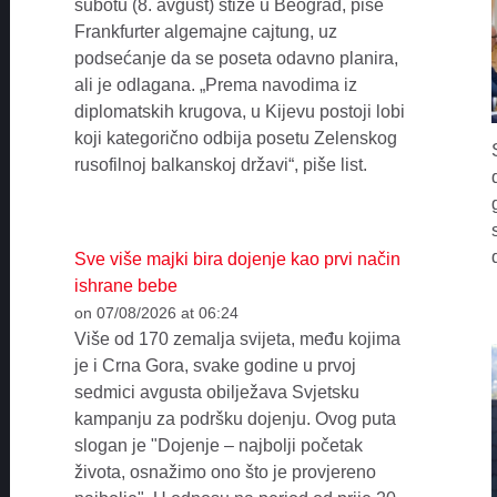
subotu (8. avgust) stiže u Beograd, piše
Frankfurter algemajne cajtung, uz
podsećanje da se poseta odavno planira,
ali je odlagana. „Prema navodima iz
diplomatskih krugova, u Kijevu postoji lobi
koji kategorično odbija posetu Zelenskog
rusofilnoj balkanskoj državi“, piše list.
Sve više majki bira dojenje kao prvi način
ishrane bebe
on 07/08/2026 at 06:24
Više od 170 zemalja svijeta, među kojima
je i Crna Gora, svake godine u prvoj
sedmici avgusta obilježava Svjetsku
kampanju za podršku dojenju. Ovog puta
slogan je "Dojenje – najbolji početak
života, osnažimo ono što je provjereno