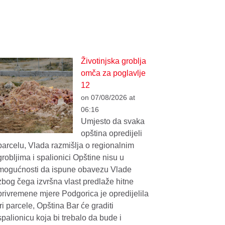
Životinjska groblja
omča za poglavlje
12
on 07/08/2026 at
06:16
Umjesto da svaka
opština opredijeli
parcelu, Vlada razmišlja o regionalnim
grobljima i spalionici Opštine nisu u
mogućnosti da ispune obavezu Vlade
zbog čega izvršna vlast predlaže hitne
privremene mjere Podgorica je opredijelila
tri parcele, Opština Bar će graditi
spalionicu koja bi trebalo da bude i