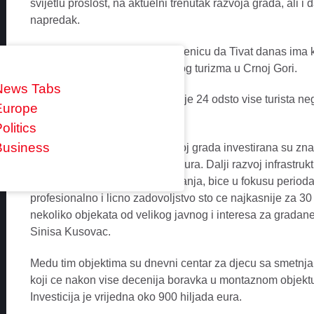
svijetlu proslost, na aktuelni trenutak razvoja grada, ali i 
napredak.
On je prisutne podsjetio na cinjenicu da Tivat danas ima k
sto ga svrstava u sam vrh elitnog turizma u Crnoj Gori.
News Tabs
Taj grad u ovoj godini posjetilo je 24 odsto vise turista n
Europe
nocenja.
olitics
Business
“U proteklih 12 mjeseci, u razvoj grada investirana su zn
ulozeno je vise od 10 miliona eura. Dalji razvoj infrastrukt
komunikacija, sporta i obrazovanja, bice u fokusu perio
profesionalno i licno zadovoljstvo sto ce najkasnije za 30
nekoliko objekata od velikog javnog i interesa za gradane
Sinisa Kusovac.
Medu tim objektima su dnevni centar za djecu sa smetnjama
koji ce nakon vise decenija boravka u montaznom objekt
Investicija je vrijedna oko 900 hiljada eura.