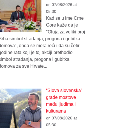
on 07/08/2026 at
05:30
Kad se u ime Crne
Gore kaže da je
"Oluja za veliki broj
Srba simbol stradanja, progona i gubitka
domova", onda se mora reći i da su četiri
godine rata koji je toj akciji prethodio
simbol stradanja, progona i gubitka
domova za sve Hrvate...
“Slova slovenska”
grade mostove
među ljudima i
kulturama
on 07/08/2026 at
05:30