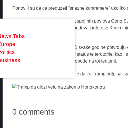
Ponovili su da ce preduzeti “snazne kontramere” ukoliko 
Portparol kineskog Ministarstva spoljnih poslova Geng 
ljudskim pravima i demokratiji podriva i interese Kine i 
teritoriji.
News Tabs
Europe
Zakonom je predvideno da SAD svake godine potvrduju 
olitics
bi opravdao poseban trgovinski status te terotorije, kao 
Business
zvanicnicima ako bi suzbijali slobode na toj teritoriji.
Bijela kuca je nagovijestila ranije da ce Tramp potpisati 
0 comments