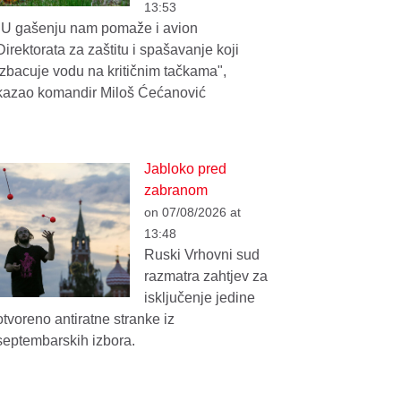
13:53
"U gašenju nam pomaže i avion
Direktorata za zaštitu i spašavanje koji
izbacuje vodu na kritičnim tačkama",
kazao komandir Miloš Ćećanović
Jabloko pred
zabranom
on 07/08/2026 at
13:48
Ruski Vrhovni sud
razmatra zahtjev za
isključenje jedine
otvoreno antiratne stranke iz
septembarskih izbora.