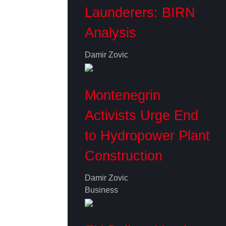
Launderers: BIRN
Analysis
Damir Zovic
Montenegrin
Activists Urge End
to Hydropower Plant
Construction
Damir Zovic
Business