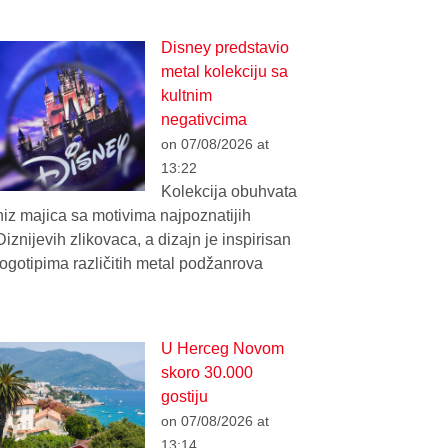
Disney predstavio
metal kolekciju sa
kultnim
negativcima
on 07/08/2026 at
13:22
Kolekcija obuhvata
niz majica sa motivima najpoznatijih
Diznijevih zlikovaca, a dizajn je inspirisan
logotipima različitih metal podžanrova
U Herceg Novom
skoro 30.000
gostiju
on 07/08/2026 at
13:14