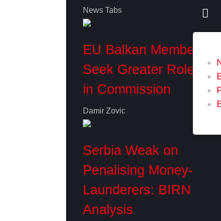
News Tabs
EU Balkan Members
Seek Greater Role
in Commission
P
Damir Zovic
Serbia Weak on
Penalising Money-
Launderers: BIRN
Analysis