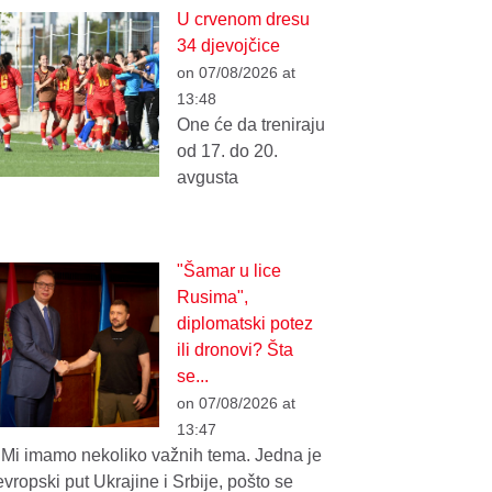
U crvenom dresu
34 djevojčice
on 07/08/2026 at
13:48
One će da treniraju
od 17. do 20.
avgusta
"Šamar u lice
Rusima",
diplomatski potez
ili dronovi? Šta
se...
on 07/08/2026 at
13:47
"Mi imamo nekoliko važnih tema. Jedna je
evropski put Ukrajine i Srbije, pošto se