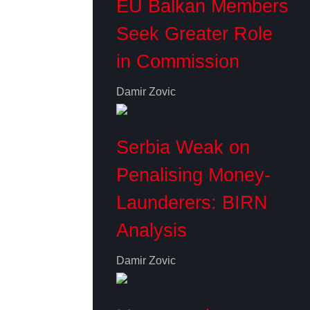
EU Balkan Members
Seek Greater Role
in Commission
Damir Zovic
Serbia Weak on
Penalising Money-
Launderers: BIRN
Analysis
Damir Zovic