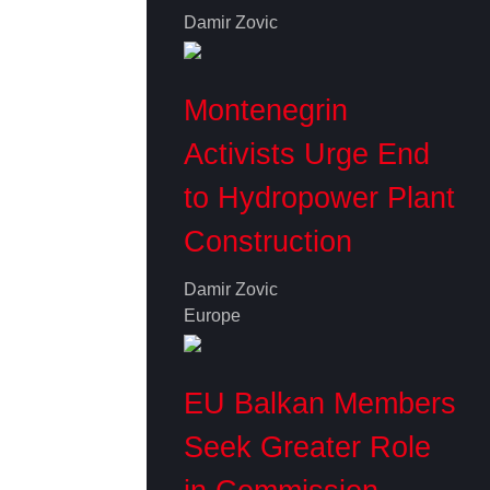
Damir Zovic
Montenegrin
Activists Urge End
to Hydropower Plant
Construction
Damir Zovic
Europe
EU Balkan Members
Seek Greater Role