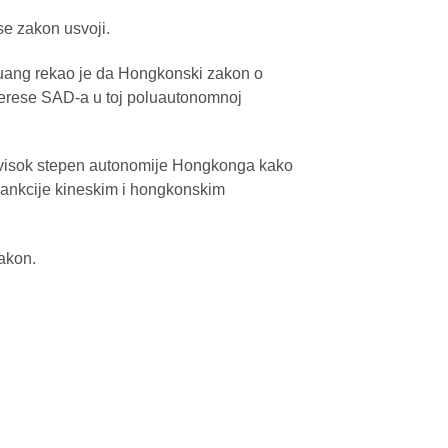
se zakon usvoji.
Suang rekao je da Hongkonski zakon o
interese SAD-a u toj poluautonomnoj
visok stepen autonomije Hongkonga kako
i sankcije kineskim i hongkonskim
zakon.