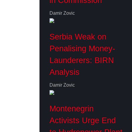
in Commission
Damir Zovic
Serbia Weak on
Penalising Money-
Launderers: BIRN
Analysis
Damir Zovic
Montenegrin
Activists Urge End