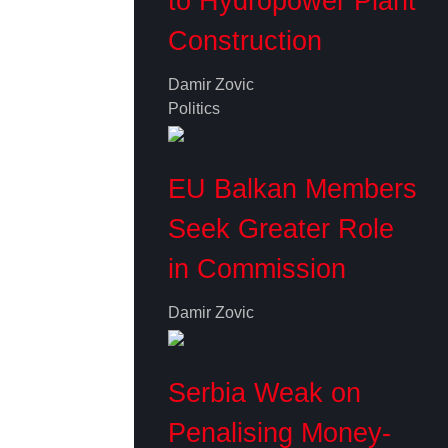
to Hydropower Plant
Construction
Damir Zovic
Politics
EU Balkan Members
Seek Greater Role
in Commission
Damir Zovic
Serbia Weak on
Penalising Money-