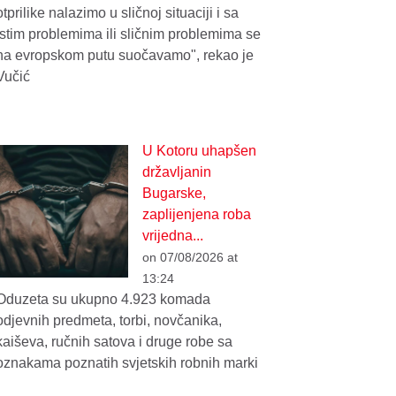
otprilike nalazimo u sličnoj situaciji i sa
istim problemima ili sličnim problemima se
na evropskom putu suočavamo", rekao je
Vučić
U Kotoru uhapšen
državljanin
Bugarske,
zaplijenjena roba
vrijedna...
on 07/08/2026 at
13:24
Oduzeta su ukupno 4.923 komada
odjevnih predmeta, torbi, novčanika,
kaiševa, ručnih satova i druge robe sa
oznakama poznatih svjetskih robnih marki