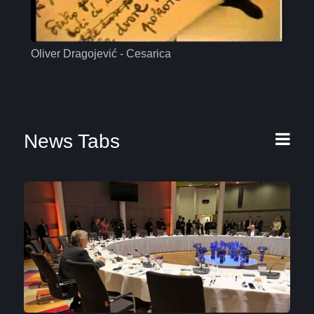
Oliver Dragojević - Cesarica
Mas
News Tabs