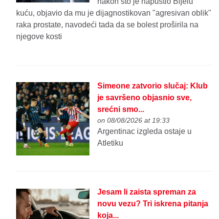
nakon što je napustio Bijelu
kuću, objavio da mu je dijagnostikovan "agresivan oblik"
raka prostate, navodeći tada da se bolest proširila na
njegove kosti
Simeone zatvorio slučaj: Klub
je savršeno objasnio sve,
srećni smo...
on 08/08/2026 at 19:33
Argentinac izgleda ostaje u
Atletiku
Jesam li zaista spreman za
novu vezu? Tri iskrena pitanja
koja...