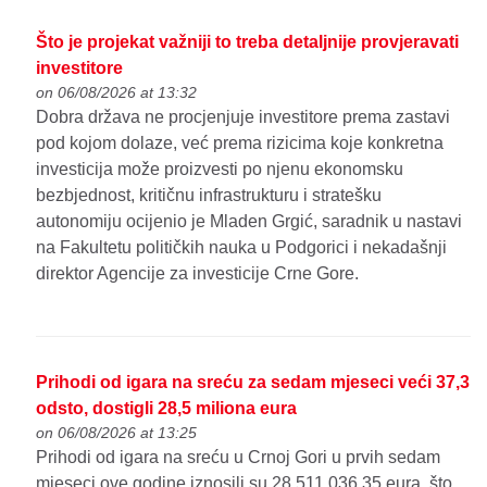
Što je projekat važniji to treba detaljnije provjeravati
investitore
on 06/08/2026 at 13:32
Dobra država ne procjenjuje investitore prema zastavi
pod kojom dolaze, već prema rizicima koje konkretna
investicija može proizvesti po njenu ekonomsku
bezbjednost, kritičnu infrastrukturu i stratešku
autonomiju ocijenio je Mladen Grgić, saradnik u nastavi
na Fakultetu političkih nauka u Podgorici i nekadašnji
direktor Agencije za investicije Crne Gore.
Prihodi od igara na sreću za sedam mjeseci veći 37,3
odsto, dostigli 28,5 miliona eura
on 06/08/2026 at 13:25
Prihodi od igara na sreću u Crnoj Gori u prvih sedam
mjeseci ove godine iznosili su 28.511.036,35 eura, što