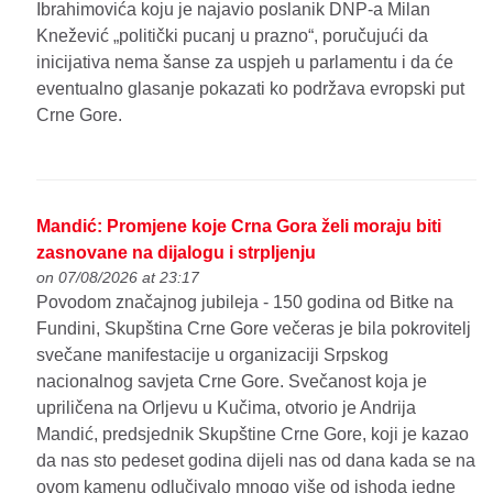
Ibrahimovića koju je najavio poslanik DNP-a Milan
Knežević „politički pucanj u prazno“, poručujući da
inicijativa nema šanse za uspjeh u parlamentu i da će
eventualno glasanje pokazati ko podržava evropski put
Crne Gore.
Mandić: Promjene koje Crna Gora želi moraju biti
zasnovane na dijalogu i strpljenju
on 07/08/2026 at 23:17
Povodom značajnog jubileja - 150 godina od Bitke na
Fundini, Skupština Crne Gore večeras je bila pokrovitelj
svečane manifestacije u organizaciji Srpskog
nacionalnog savjeta Crne Gore. Svečanost koja je
upriličena na Orljevu u Kučima, otvorio je Andrija
Mandić, predsjednik Skupštine Crne Gore, koji je kazao
da nas sto pedeset godina dijeli nas od dana kada se na
ovom kamenu odlučivalo mnogo više od ishoda jedne