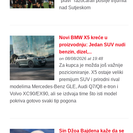
"plavi" razočarali poslije trijumfa
nad Sutjeskom
Novi BMW X5 kreće u
proizvodnju: Jedan SUV nudi
benzin, dizel,...
on 08/08/2026 at 19:48
Za kupca je možda još važnije
pozicioniranje. X5 ostaje veliki
premijum SUV i prirodni rival
modelima Mercedes-Benz GLE, Audi Q7/Q8 e-tron i
Volvo XC90/EX90, ali se izdvaja time što isti model
pokriva gotovo svaki tip pogona
Sin Džoa Bajdena kaže da se