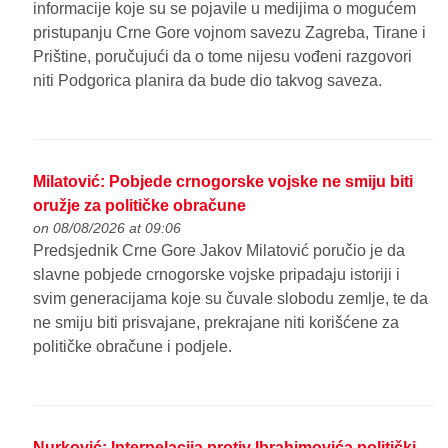
informacije koje su se pojavile u medijima o mogućem
pristupanju Crne Gore vojnom savezu Zagreba, Tirane i
Prištine, poručujući da o tome nijesu vođeni razgovori
niti Podgorica planira da bude dio takvog saveza.
Milatović: Pobjede crnogorske vojske ne smiju biti
oružje za političke obračune
on 08/08/2026 at 09:06
Predsjednik Crne Gore Jakov Milatović poručio je da
slavne pobjede crnogorske vojske pripadaju istoriji i
svim generacijama koje su čuvale slobodu zemlje, te da
ne smiju biti prisvajane, prekrajane niti korišćene za
političke obračune i podjele.
Nurković: Interpelacija protiv Ibrahimovića politički