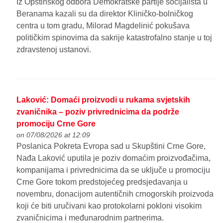
Iz Opštinskog odbora Demokratske partije socijalista u
Beranama kazali su da direktor Kliničko-bolničkog
centra u tom gradu, Milorad Magdelinić pokušava
političkim spinovima da sakrije katastrofalno stanje u toj
zdravstenoj ustanovi.
Laković: Domaći proizvodi u rukama svjetskih
zvaničnika – poziv privrednicima da podrže
promociju Crne Gore
on 07/08/2026 at 12:09
Poslanica Pokreta Evropa sad u Skupštini Crne Gore,
Nađa Laković uputila je poziv domaćim proizvođačima,
kompanijama i privrednicima da se uključe u promociju
Crne Gore tokom predstojećeg predsjedavanja u
novembru, donacijom autentičnih crnogorskih proizvoda
koji će biti uručivani kao protokolarni pokloni visokim
zvaničnicima i međunarodnim partnerima.