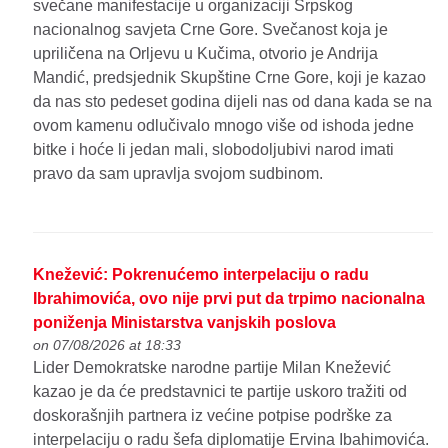
svečane manifestacije u organizaciji Srpskog
nacionalnog savjeta Crne Gore. Svečanost koja je
upriličena na Orljevu u Kučima, otvorio je Andrija
Mandić, predsjednik Skupštine Crne Gore, koji je kazao
da nas sto pedeset godina dijeli nas od dana kada se na
ovom kamenu odlučivalo mnogo više od ishoda jedne
bitke i hoće li jedan mali, slobodoljubivi narod imati
pravo da sam upravlja svojom sudbinom.
Knežević: Pokrenućemo interpelaciju o radu
Ibrahimovića, ovo nije prvi put da trpimo nacionalna
poniženja Ministarstva vanjskih poslova
on 07/08/2026 at 18:33
Lider Demokratske narodne partije Milan Knežević
kazao je da će predstavnici te partije uskoro tražiti od
doskorašnjih partnera iz većine potpise podrške za
interpelaciju o radu šefa diplomatije Ervina Ibahimovića.