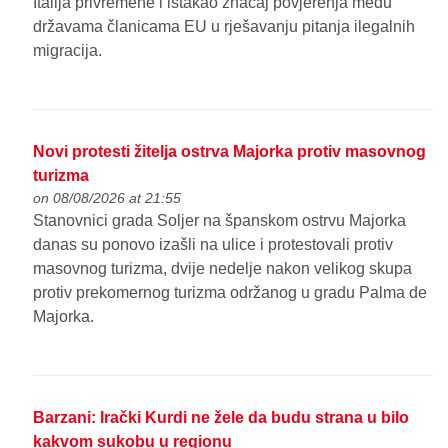
Italija privremene i istakao značaj povjerenja među
državama članicama EU u rješavanju pitanja ilegalnih
migracija.
Novi protesti žitelja ostrva Majorka protiv masovnog
turizma
on 08/08/2026 at 21:55
Stanovnici grada Soljer na španskom ostrvu Majorka
danas su ponovo izašli na ulice i protestovali protiv
masovnog turizma, dvije nedelje nakon velikog skupa
protiv prekomernog turizma održanog u gradu Palma de
Majorka.
Barzani: Irački Kurdi ne žele da budu strana u bilo
kakvom sukobu u regionu