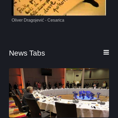
Oliver Dragojević - Cesarica
Mas
News Tabs