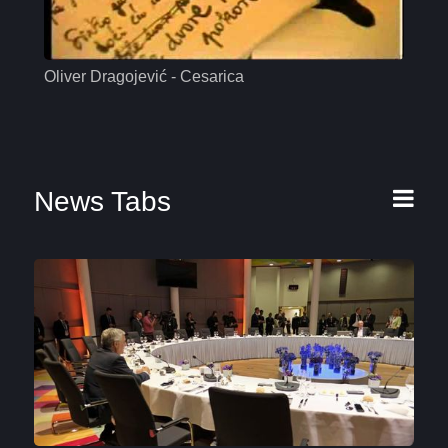
Oliver Dragojević - Cesarica
Mas
News Tabs