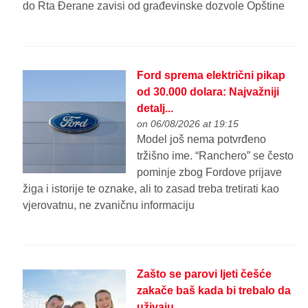
do Rta Đerane zavisi od građevinske dozvole Opštine
Ford sprema električni pikap
od 30.000 dolara: Najvažniji
detalj...
on 06/08/2026 at 19:15
Model još nema potvrđeno
tržišno ime. “Ranchero” se često
pominje zbog Fordove prijave
žiga i istorije te oznake, ali to zasad treba tretirati kao
vjerovatnu, ne zvaničnu informaciju
Zašto se parovi ljeti češće
zakače baš kada bi trebalo da
uživaju