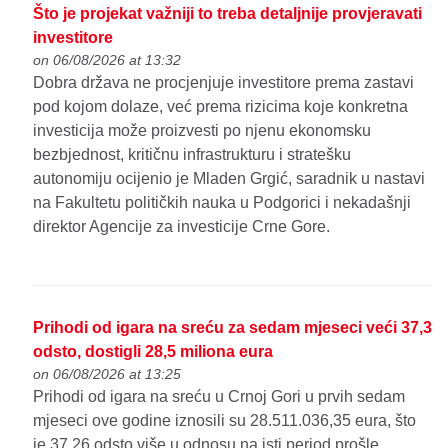
Što je projekat važniji to treba detaljnije provjeravati
investitore
on 06/08/2026 at 13:32
Dobra država ne procjenjuje investitore prema zastavi
pod kojom dolaze, već prema rizicima koje konkretna
investicija može proizvesti po njenu ekonomsku
bezbjednost, kritičnu infrastrukturu i stratešku
autonomiju ocijenio je Mladen Grgić, saradnik u nastavi
na Fakultetu političkih nauka u Podgorici i nekadašnji
direktor Agencije za investicije Crne Gore.
Prihodi od igara na sreću za sedam mjeseci veći 37,3
odsto, dostigli 28,5 miliona eura
on 06/08/2026 at 13:25
Prihodi od igara na sreću u Crnoj Gori u prvih sedam
mjeseci ove godine iznosili su 28.511.036,35 eura, što
je 37,26 odsto više u odnosu na isti period prošle