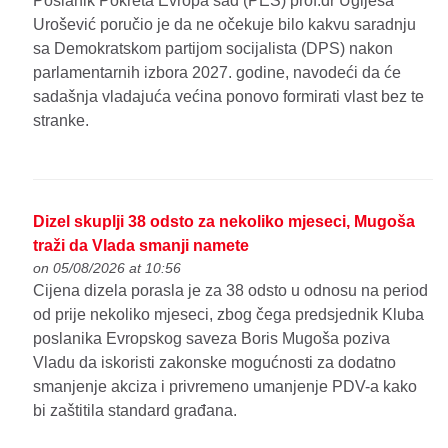
Poslanik Pokreta Evropa sad (PES) prof.dr Uglješa
Urošević poručio je da ne očekuje bilo kakvu saradnju
sa Demokratskom partijom socijalista (DPS) nakon
parlamentarnih izbora 2027. godine, navodeći da će
sadašnja vladajuća većina ponovo formirati vlast bez te
stranke.
Dizel skuplji 38 odsto za nekoliko mjeseci, Mugoša
traži da Vlada smanji namete
on 05/08/2026 at 10:56
Cijena dizela porasla je za 38 odsto u odnosu na period
od prije nekoliko mjeseci, zbog čega predsjednik Kluba
poslanika Evropskog saveza Boris Mugoša poziva
Vladu da iskoristi zakonske mogućnosti za dodatno
smanjenje akciza i privremeno umanjenje PDV-a kako
bi zaštitila standard građana.