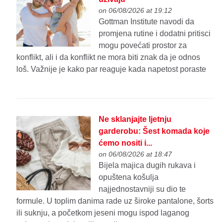
on 06/08/2026 at 19:12
Gottman Institute navodi da
promjena rutine i dodatni pritisci
mogu povećati prostor za
konflikt, ali i da konflikt ne mora biti znak da je odnos
loš. Važnije je kako par reaguje kada napetost poraste
Ne sklanjajte ljetnju
garderobu: Šest komada koje
ćemo nositi i...
on 06/08/2026 at 18:47
Bijela majica dugih rukava i
opuštena košulja
najjednostavniji su dio te
formule. U toplim danima rade uz široke pantalone, šorts
ili suknju, a početkom jeseni mogu ispod laganog