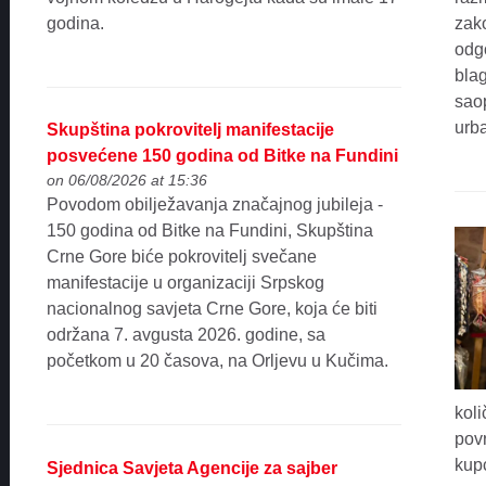
godina.
zak
odgo
bla
saop
urb
Skupština pokrovitelj manifestacije
posvećene 150 godina od Bitke na Fundini
on 06/08/2026 at 15:36
Povodom obilježavanja značajnog jubileja -
150 godina od Bitke na Fundini, Skupština
Crne Gore biće pokrovitelj svečane
manifestacije u organizaciji Srpskog
nacionalnog savjeta Crne Gore, koja će biti
održana 7. avgusta 2026. godine, sa
početkom u 20 časova, na Orljevu u Kučima.
koli
povr
kup
Sjednica Savjeta Agencije za sajber