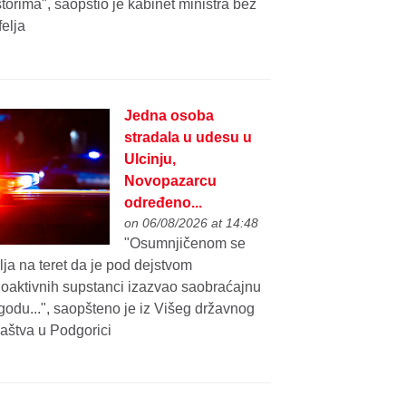
torima", saopštio je kabinet ministra bez
felja
Jedna osoba
stradala u udesu u
Ulcinju,
Novopazarcu
određeno...
on 06/08/2026 at 14:48
"Osumnjičenom se
lja na teret da je pod dejstvom
hoaktivnih supstanci izazvao saobraćajnu
odu...", saopšteno je iz Višeg državnog
laštva u Podgorici