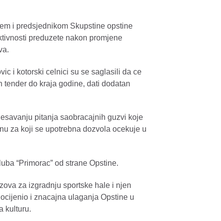
em i predsjednikom Skupstine opstine
ktivnosti preduzete nakon promjene
va.
Maya Berović - BROJ
Monroe Band - Jaz 
vec
c i kotorski celnici su se saglasili da ce
n tender do kraja godine, dati dodatan
rjesavanju pitanja saobracajnih guzvi koje
nu za koji se upotrebna dozvola ocekuje u
uba “Primorac” od strane Opstine.
azova za izgradnju sportske hale i njen
 ocijenio i znacajna ulaganja Opstine u
a kulturu.