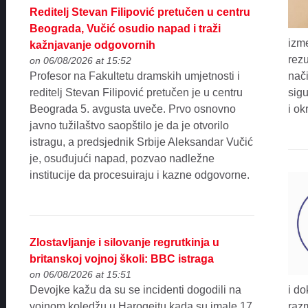
Reditelj Stevan Filipović pretučen u centru
Beograda, Vučić osudio napad i traži
izm
kažnjavanje odgovornih
rezu
on 06/08/2026 at 15:52
Profesor na Fakultetu dramskih umjetnosti i
nači
reditelj Stevan Filipović pretučen je u centru
sigu
Beograda 5. avgusta uveče. Prvo osnovno
i ok
javno tužilaštvo saopštilo je da je otvorilo
istragu, a predsjednik Srbije Aleksandar Vučić
je, osuđujući napad, pozvao nadležne
institucije da procesuiraju i kazne odgovorne.
Zlostavljanje i silovanje regrutkinja u
britanskoj vojnoj školi: BBC istraga
on 06/08/2026 at 15:51
Devojke kažu da su se incidenti dogodili na
i do
vojnom koledžu u Harogejtu kada su imale 17
razm