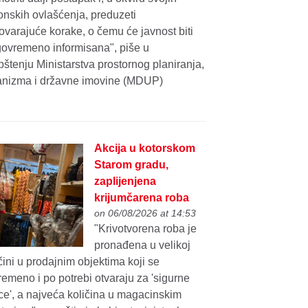
onskih ovlašćenja, preduzeti
varajuće korake, o čemu će javnost biti
govremeno informisana", piše u
štenju Ministarstva prostornog planiranja,
anizma i državne imovine (MDUP)
Akcija u kotorskom
Starom gradu,
zaplijenjena
krijumčarena roba
on 06/08/2026 at 14:53
"Krivotvorena roba je
pronađena u velikoj
čini u prodajnim objektima koji se
emeno i po potrebi otvaraju za 'sigurne
ce', a najveća količina u magacinskim