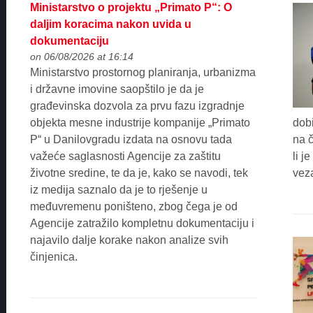
Ministarstvo o projektu „Primato P“: O
daljim koracima nakon uvida u
dokumentaciju
on 06/08/2026 at 16:14
Ministarstvo prostornog planiranja, urbanizma
i državne imovine saopštilo je da je
građevinska dozvola za prvu fazu izgradnje
objekta mesne industrije kompanije „Primato
dobi
P“ u Danilovgradu izdata na osnovu tada
na 
važeće saglasnosti Agencije za zaštitu
li j
životne sredine, te da je, kako se navodi, tek
vez
iz medija saznalo da je to rješenje u
međuvremenu poništeno, zbog čega je od
Agencije zatražilo kompletnu dokumentaciju i
najavilo dalje korake nakon analize svih
činjenica.