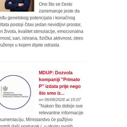
Ono što se često
zanemaruje jeste da
eđu genetskog potencijala i konačnog
ltata postoji čitav jedan nevidljivi prostor,
n života, kvalitet stimulacije, emocionalna
rnost, san, ishrana, fizička aktivnost, stres
ruženje u kojem dijete odrasta
MDUP: Dozvola
kompaniji "Primato
P" izdata prije nego
što smo iz...
on 06/08/2026 at 15:07
"Nakon što dobije sve
relevantne informacije
kumentaciju, Ministarstvo će pažljivo
otriti dalji postupak i, u okviru svojih