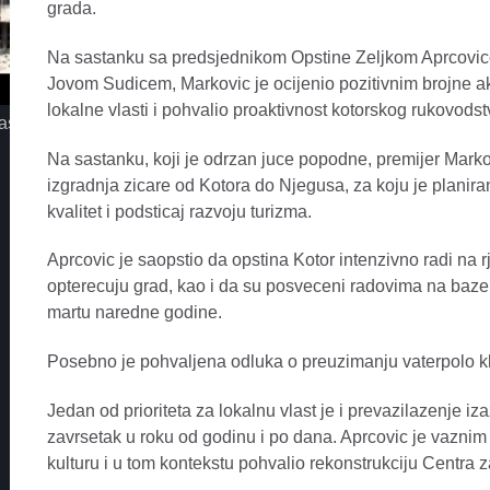
grada.
Na sastanku sa predsjednikom Opstine Zeljkom Aprcovic
Jovom Sudicem, Markovic je ocijenio pozitivnim brojne a
lokalne vlasti i pohvalio proaktivnost kotorskog rukovodst
assimo - Iz jednog pogleda
MC STOJAN - LA MIAMI
Na sastanku, koji je odrzan juce popodne, premijer Markovi
izgradnja zicare od Kotora do Njegusa, za koju je planira
kvalitet i podsticaj razvoju turizma.
Aprcovic je saopstio da opstina Kotor intenzivno radi na 
opterecuju grad, kao i da su posveceni radovima na baze
martu naredne godine.
Posebno je pohvaljena odluka o preuzimanju vaterpolo kl
Jedan od prioriteta za lokalnu vlast je i prevazilazenje iz
zavrsetak u roku od godinu i po dana. Aprcovic je vaznim
kulturu i u tom kontekstu pohvalio rekonstrukciju Centra z