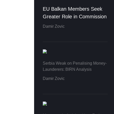
EU Balkan Members Seek
Greater Role in Commission
Damir Zovic
Serbia Weak on Penalising Money-
Launderers: BIRN Analysis
Damir Zovic