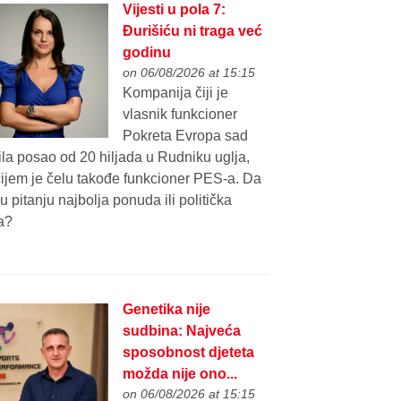
Vijesti u pola 7:
Đurišiću ni traga već
godinu
on 06/08/2026 at 15:15
Kompanija čiji je
vlasnik funkcioner
Pokreta Evropa sad
la posao od 20 hiljada u Rudniku uglja,
čijem je čelu takođe funkcioner PES-a. Da
e u pitanju najbolja ponuda ili politička
a?
Genetika nije
sudbina: Najveća
sposobnost djeteta
možda nije ono...
on 06/08/2026 at 15:15