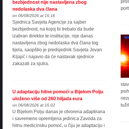
pros
bezbjednost nije nastavljena zbog
port
nedolaska dva člana
on 06/08/2026 at 15:16
Sjednica Savjeta Agencije za sajber
bezbjednost, na kojoj bi trebalo da bude
izabran direktor te institucije, nije danas
nastavljena zbog nedolaska dva člana tog
tijela, saopštio je predsjednik Savjeta Jovan
Kljajić i najavio da će nastavak sjednice
zakazati za sjutra.
stav
psi
U adaptaciju hitne pomoći u Bijelom Polju
nezg
uloženo više od 260 hiljada eura
tuži
on 06/08/2026 at 15:02
U Bijelom Polju danas je otvorena adaptirana
i savremeno opremljena jedinica Zavoda za
hitnu medicinsku pomoć, u čiju je adaptaciju i