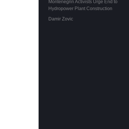
Montenegrin Activists Urge End to
Hydropower Plant Construction
Damir Zovic