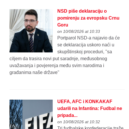
NSD piše deklaraciju o
pomirenju za evropsku Crnu
Goru
on 10/08/2026 at 10:33
Portparol NSD-a najavio da će
se deklaracija uskoro naći u
skupštinskoj proceduri, "sa
ciljem da trasira novi put saradnje, međusobnog
uvažavanja i povjerenja među svim narodima i
građanima naše države"
UEFA, AFC i KONKAKAF
udarili na Infantina: Fudbal ne
pripada...
on 10/08/2026 at 10:32
Tri fudbalske konfederacije traže