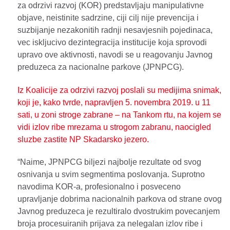
za odrzivi razvoj (KOR) predstavljaju manipulativne
objave, neistinite sadrzine, ciji cilj nije prevencija i
suzbijanje nezakonitih radnji nesavjesnih pojedinaca,
vec iskljucivo dezintegracija institucije koja sprovodi
upravo ove aktivnosti, navodi se u reagovanju Javnog
preduzeca za nacionalne parkove (JPNPCG).
Iz Koalicije za odrzivi razvoj poslali su medijima snimak,
koji je, kako tvrde, napravljen 5. novembra 2019. u 11
sati, u zoni stroge zabrane – na Tankom rtu, na kojem se
vidi izlov ribe mrezama u strogom zabranu, naocigled
sluzbe zastite NP Skadarsko jezero.
“Naime, JPNPCG biljezi najbolje rezultate od svog
osnivanja u svim segmentima poslovanja. Suprotno
navodima KOR-a, profesionalno i posveceno
upravljanje dobrima nacionalnih parkova od strane ovog
Javnog preduzeca je rezultiralo dvostrukim povecanjem
broja procesuiranih prijava za nelegalan izlov ribe i