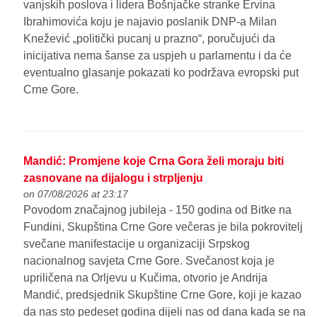
vanjskih poslova i lidera Bošnjačke stranke Ervina
Ibrahimovića koju je najavio poslanik DNP-a Milan
Knežević „politički pucanj u prazno“, poručujući da
inicijativa nema šanse za uspjeh u parlamentu i da će
eventualno glasanje pokazati ko podržava evropski put
Crne Gore.
Mandić: Promjene koje Crna Gora želi moraju biti
zasnovane na dijalogu i strpljenju
on 07/08/2026 at 23:17
Povodom značajnog jubileja - 150 godina od Bitke na
Fundini, Skupština Crne Gore večeras je bila pokrovitelj
svečane manifestacije u organizaciji Srpskog
nacionalnog savjeta Crne Gore. Svečanost koja je
upriličena na Orljevu u Kučima, otvorio je Andrija
Mandić, predsjednik Skupštine Crne Gore, koji je kazao
da nas sto pedeset godina dijeli nas od dana kada se na