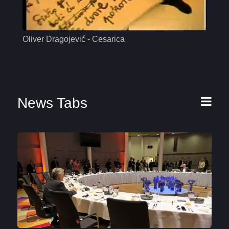
Oliver Dragojević - Cesarica
Mas
News Tabs