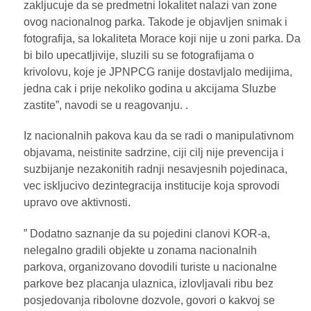
zakljucuje da se predmetni lokalitet nalazi van zone
ovog nacionalnog parka. Takode je objavljen snimak i
fotografija, sa lokaliteta Morace koji nije u zoni parka. Da
bi bilo upecatljivije, sluzili su se fotografijama o
krivolovu, koje je JPNPCG ranije dostavljalo medijima,
jedna cak i prije nekoliko godina u akcijama Sluzbe
zastite”, navodi se u reagovanju. .
Iz nacionalnih pakova kau da se radi o manipulativnom
objavama, neistinite sadrzine, ciji cilj nije prevencija i
suzbijanje nezakonitih radnji nesavjesnih pojedinaca,
vec iskljucivo dezintegracija institucije koja sprovodi
upravo ove aktivnosti.
” Dodatno saznanje da su pojedini clanovi KOR-a,
nelegalno gradili objekte u zonama nacionalnih
parkova, organizovano dovodili turiste u nacionalne
parkove bez placanja ulaznica, izlovljavali ribu bez
posjedovanja ribolovne dozvole, govori o kakvoj se