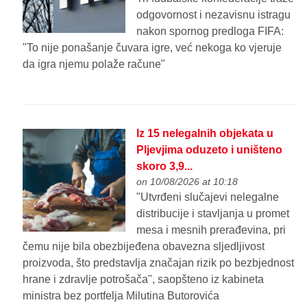
odgovornost i nezavisnu istragu
nakon spornog predloga FIFA:
"To nije ponašanje čuvara igre, već nekoga ko vjeruje
da igra njemu polaže račune"
Iz 15 nelegalnih objekata u
Pljevjima oduzeto i uništeno
skoro 3,9...
on 10/08/2026 at 10:18
"Utvrđeni slučajevi nelegalne
distribucije i stavljanja u promet
mesa i mesnih prerađevina, pri
čemu nije bila obezbijeđena obavezna sljedljivost
proizvoda, što predstavlja značajan rizik po bezbjednost
hrane i zdravlje potrošača", saopšteno iz kabineta
ministra bez portfelja Milutina Butorovića