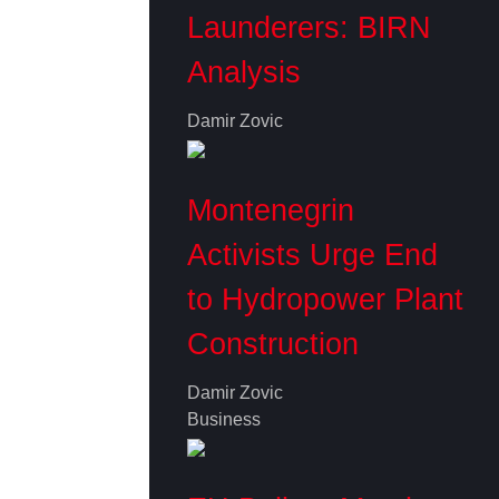
Launderers: BIRN
Analysis
Damir Zovic
Montenegrin
Activists Urge End
to Hydropower Plant
Construction
Damir Zovic
Business