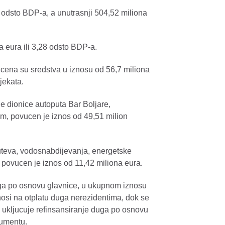
2 odsto BDP-a, a unutrasnji 504,52 miliona
na eura ili 3,28 odsto BDP-a.
ucena su sredstva u iznosu od 56,7 miliona
ojekata.
tne dionice autoputa Bar Boljare,
, povucen je iznos od 49,51 milion
puteva, vodosnabdijevanja, energetske
, povucen je iznos od 11,42 miliona eura.
uga po osnovu glavnice, u ukupnom iznosu
nosi na otplatu duga nerezidentima, dok se
o ukljucuje refinsansiranje duga po osnovu
kumentu.