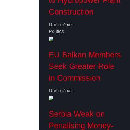
to Hydropower Plant
Construction
Damir Zovic
Politics
EU Balkan Members
Seek Greater Role
in Commission
Damir Zovic
Serbia Weak on
Penalising Money-