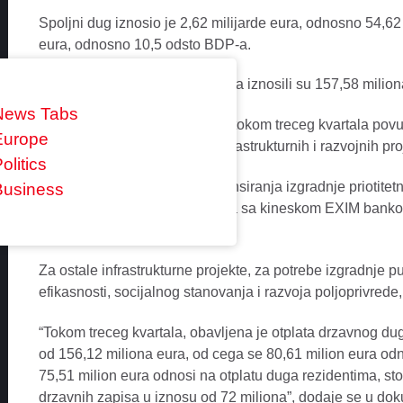
Spoljni dug iznosio je 2,62 milijarde eura, odnosno 54,6
eura, odnosno 10,5 odsto BDP-a.
Depoziti na kraju treceg kvartala iznosili su 157,58 milio
News Tabs
Prema podacima iz izvjestaja, tokom treceg kvartala pov
Europe
eura, za potrebe realizacije infrastrukturnih i razvojnih pr
olitics
Od tog iznosa, za projekat finansiranja izgradnje priotite
Business
Smokovac-Matesevo, iz kredita sa kineskom EXIM bankom
dolara.
Za ostale infrastrukturne projekte, za potrebe izgradnje 
efikasnosti, socijalnog stanovanja i razvoja poljoprivrede
“Tokom treceg kvartala, obavljena je otplata drzavnog d
od 156,12 miliona eura, od cega se 80,61 milion eura od
75,51 milion eura odnosi na otplatu duga rezidentima, st
drzavnih zapisa u iznosu od 72 miliona”, dodaje se u do