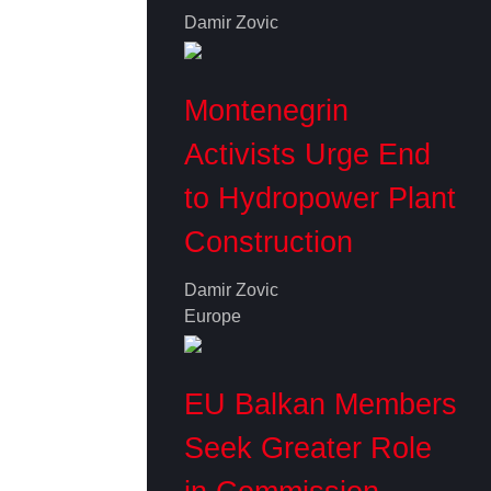
Damir Zovic
Montenegrin
Activists Urge End
to Hydropower Plant
Construction
Damir Zovic
Europe
EU Balkan Members
Seek Greater Role