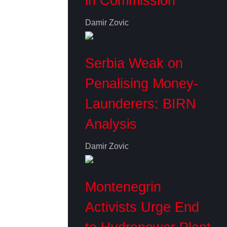
in Commission
Damir Zovic
Serbia Weak on
Penalising Money-
Launderers: BIRN
Analysis
Damir Zovic
Montenegrin
Activists Urge End