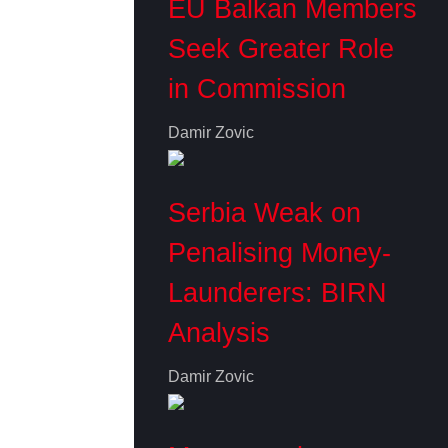
EU Balkan Members
Seek Greater Role
in Commission
Damir Zovic
Serbia Weak on
Penalising Money-
Launderers: BIRN
Analysis
Damir Zovic