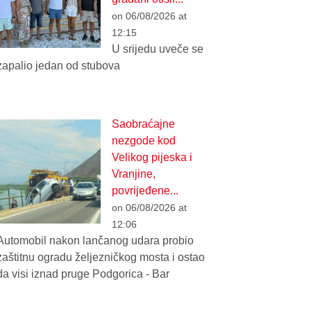
on 06/08/2026 at
12:15
U srijedu uveče se
zapalio jedan od stubova
Saobraćajne
nezgode kod
Velikog pijeska i
Vranjine,
povrijeđene...
on 06/08/2026 at
12:06
Automobil nakon lančanog udara probio
zaštitnu ogradu željezničkog mosta i ostao
da visi iznad pruge Podgorica - Bar