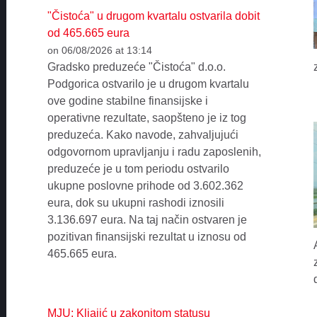
"Čistoća" u drugom kvartalu ostvarila dobit
od 465.665 eura
on 06/08/2026 at 13:14
Gradsko preduzeće "Čistoća" d.o.o.
Podgorica ostvarilo je u drugom kvartalu
ove godine stabilne finansijske i
operativne rezultate, saopšteno je iz tog
preduzeća. Kako navode, zahvaljujući
odgovornom upravljanju i radu zaposlenih,
preduzeće je u tom periodu ostvarilo
ukupne poslovne prihode od 3.602.362
eura, dok su ukupni rashodi iznosili
3.136.697 eura. Na taj način ostvaren je
pozitivan finansijski rezultat u iznosu od
465.665 eura.
MJU: Kljajić u zakonitom statusu