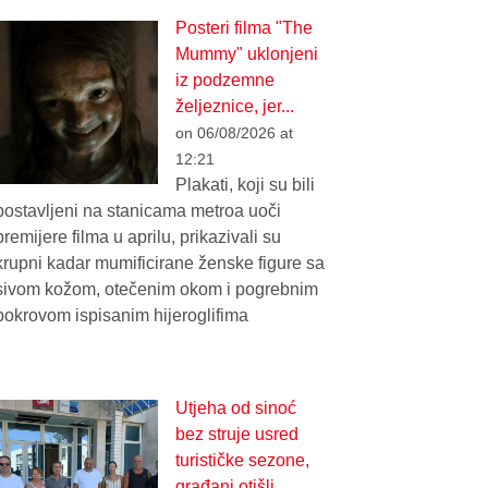
Posteri filma "The
Mummy" uklonjeni
iz podzemne
željeznice, jer...
on 06/08/2026 at
12:21
Plakati, koji su bili
postavljeni na stanicama metroa uoči
premijere filma u aprilu, prikazivali su
krupni kadar mumificirane ženske figure sa
sivom kožom, otečenim okom i pogrebnim
pokrovom ispisanim hijeroglifima
Utjeha od sinoć
bez struje usred
turističke sezone,
građani otišli...