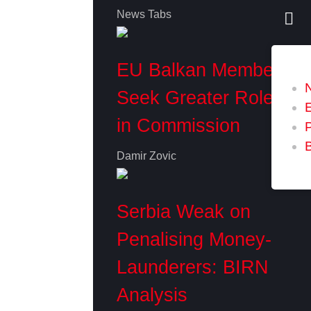
News Tabs
EU Balkan Members
Seek Greater Role
in Commission
P
Damir Zovic
Serbia Weak on
Penalising Money-
Launderers: BIRN
Analysis