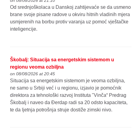
on 08/08/2026 at 21:10
Od srednjoškolaca u Danskoj zahtijevaće se da usmeno
brane svoje pisane radove u okviru hitnih vladinih mjera
usmjerenih na borbu protiv varanja uz pomoć vještačke
inteligencije.
Škobalj: Situacija sa energetskim sistemom u
regionu veoma ozbiljna
on 08/08/2026 at 20:45
Situacija sa energetskim sistemom je veoma ozbiljna,
ne samo u Srbiji već i u regionu, izjavio je pomoćnik
direktora za tehnološki razvoj Instituta "Vinča“ Predrag
Škobalj i naveo da Đerdap radi sa 20 odsto kapaciteta,
te da ljetnja potrošnja struje dostiže zimski nivo.