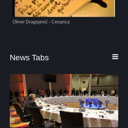
Oliver Dragojević - Cesarica
Mas
News Tabs