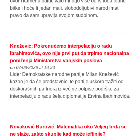
ovom kamenu odlučivalo mnogo više od ishoda jedne
bitke i hoće li jedan mali, slobodoljubivi narod imati
pravo da sam upravlja svojom sudbinom.
Knežević: Pokrenućemo interpelaciju o radu
Ibrahimovića, ovo nije prvi put da trpimo nacionalna
poniženja Ministarstva vanjskih poslova
on 07/08/2026 at 18:33
Lider Demokratske narodne partije Milan Knežević
kazao je da će predstavnici te partije uskoro tražiti od
doskorašnjih partnera iz većine potpise podrške za
interpelaciju o radu šefa diplomatije Ervina Ibahimovića.
Novaković Đurović: Matematika oko Veljeg brda se
ne slaže, zašto skuplje kad može jeftinije?