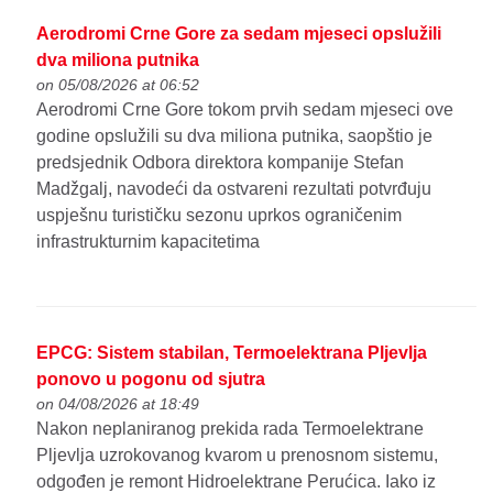
Aerodromi Crne Gore za sedam mjeseci opslužili
dva miliona putnika
on 05/08/2026 at 06:52
Aerodromi Crne Gore tokom prvih sedam mjeseci ove
godine opslužili su dva miliona putnika, saopštio je
predsjednik Odbora direktora kompanije Stefan
Madžgalj, navodeći da ostvareni rezultati potvrđuju
uspješnu turističku sezonu uprkos ograničenim
infrastrukturnim kapacitetima
EPCG: Sistem stabilan, Termoelektrana Pljevlja
ponovo u pogonu od sjutra
on 04/08/2026 at 18:49
Nakon neplaniranog prekida rada Termoelektrane
Pljevlja uzrokovanog kvarom u prenosnom sistemu,
odgođen je remont Hidroelektrane Perućica. Iako iz