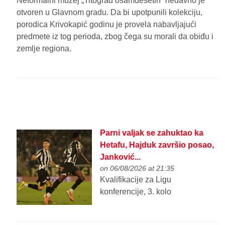
Neformalni muzej „Titograd osamdesetih“ nedavno je
otvoren u Glavnom gradu. Da bi upotpunili kolekciju,
porodica Krivokapić godinu je provela nabavljajući
predmete iz tog perioda, zbog čega su morali da obiđu i
zemlje regiona.
Parni valjak se zahuktao ka
Hetafu, Hajduk završio posao,
Janković...
on 06/08/2026 at 21:35
Kvalifikacije za Ligu
konferencije, 3. kolo