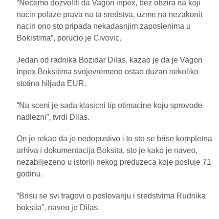
“Necemo dozvoliti da Vagon inpex, bez obzira na koji
nacin polaze prava na ta sredstva, uzme na nezakonit
nacin ono sto pripada nekadasnjim zaposlenima u
Bokistima”, porucio je Civovic.
Jedan od radnika Bozidar Dilas, kazao je da je Vagon
inpex Boksitima svojevremeno ostao duzan nekoliko
stotina hiljada EUR.
“Na sceni je sada klasicni tip otimacine koju sprovode
nadlezni”, tvrdi Dilas.
On je rekao da je nedopustivo i to sto se brise kompletna
arhiva i dokumentacija Boksita, sto je kako je naveo,
nezabiljezeno u istoriji nekog preduzeca koje posluje 71
godinu.
“Brisu se svi tragovi o poslovanju i sredstvima Rudnika
boksita”, naveo je Dilas.