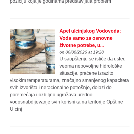
poziciju koja je godinama predstavljala problem
Apel ulcinjskog Vodovoda:
Voda samo za osnovne
životne potrebe, u...
on 06/08/2026 at 19:28
U saopštenju se ističe da usled
veoma nepovoljne hidrološke
situacije, praćene izrazito
visokim temperaturama, značajno smanjenog kapaciteta
svih izvorišta i neracionalne potrošnje, dolazi do
poremećaja i ozbiljno ugrožava uredno
vodosnabdijevanje svih korisnika na teritorije Opštine
Ulcinj