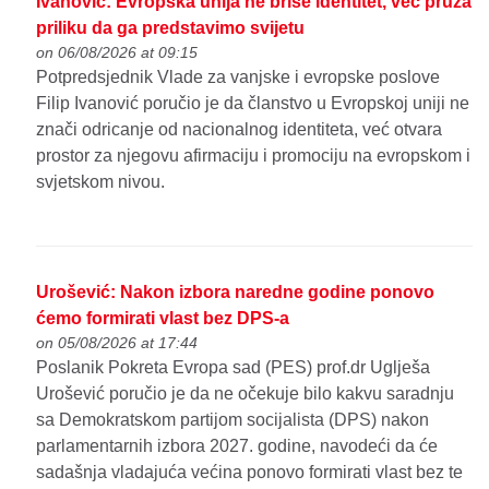
Ivanović: Evropska unija ne briše identitet, već pruža
priliku da ga predstavimo svijetu
on 06/08/2026 at 09:15
Potpredsjednik Vlade za vanjske i evropske poslove
Filip Ivanović poručio je da članstvo u Evropskoj uniji ne
znači odricanje od nacionalnog identiteta, već otvara
prostor za njegovu afirmaciju i promociju na evropskom i
svjetskom nivou.
Urošević: Nakon izbora naredne godine ponovo
ćemo formirati vlast bez DPS-a
on 05/08/2026 at 17:44
Poslanik Pokreta Evropa sad (PES) prof.dr Uglješa
Urošević poručio je da ne očekuje bilo kakvu saradnju
sa Demokratskom partijom socijalista (DPS) nakon
parlamentarnih izbora 2027. godine, navodeći da će
sadašnja vladajuća većina ponovo formirati vlast bez te