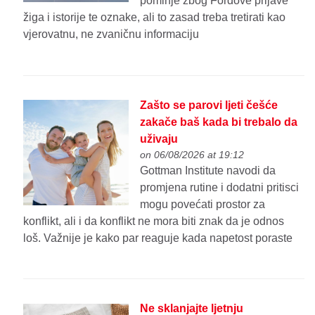
pominje zbog Fordove prijave
žiga i istorije te oznake, ali to zasad treba tretirati kao
vjerovatnu, ne zvaničnu informaciju
Zašto se parovi ljeti češće
zakače baš kada bi trebalo da
uživaju
on 06/08/2026 at 19:12
Gottman Institute navodi da
promjena rutine i dodatni pritisci
mogu povećati prostor za
konflikt, ali i da konflikt ne mora biti znak da je odnos
loš. Važnije je kako par reaguje kada napetost poraste
Ne sklanjajte ljetnju