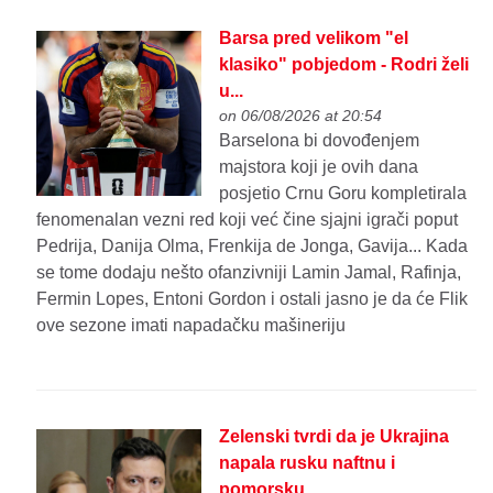
Barsa pred velikom "el
klasiko" pobjedom - Rodri želi
u...
on 06/08/2026 at 20:54
Barselona bi dovođenjem
majstora koji je ovih dana
posjetio Crnu Goru kompletirala
fenomenalan vezni red koji već čine sjajni igrači poput
Pedrija, Danija Olma, Frenkija de Jonga, Gavija... Kada
se tome dodaju nešto ofanzivniji Lamin Jamal, Rafinja,
Fermin Lopes, Entoni Gordon i ostali jasno je da će Flik
ove sezone imati napadačku mašineriju
Zelenski tvrdi da je Ukrajina
napala rusku naftnu i
pomorsku...