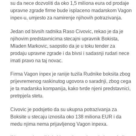
su da nece dozvoliti da oko 1,5 miliona eura od prodaje
upravne zgrade firme bude isplaceno madarskom Vagon
inpex-u, umjesto za namirenje njihovih potrazivanja.
Jedan od bivsih radnika Raso Civovic, rekao je da je
njihovim predstavnicima stecajni upravnik Bokista,
Mladen Markovic, saopstio da je u toku tender za
prodaju upravne zgrade i da bivsi i sadasnji rudari nece
imati pravo na taj novac.
Firma Vagon inpex je ranije tuzila Rudnike boksita zbog
prijevremenog raskinutog ugovora o saradnji, zbog cega
je ta madarska kompanija, kako tvrde njeni predstavnici,
pretrpjela stetu.
Civovic je podsjetio da su ukupna potrazivanja za
Boksite u stecaju iznosila oko 138 miliona EUR i da
medu njima nema prijavljenog Vagon inpexa.