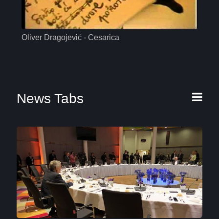
Oliver Dragojević - Cesarica
Mas
News Tabs