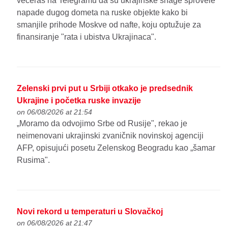
večeras na Telegramu da su ukrajinske snage sprovele
napade dugog dometa na ruske objekte kako bi
smanjile prihode Moskve od nafte, koju optužuje za
finansiranje "rata i ubistva Ukrajinaca".
Zelenski prvi put u Srbiji otkako je predsednik
Ukrajine i početka ruske invazije
on 06/08/2026 at 21:54
„Moramo da odvojimo Srbe od Rusije", rekao je
neimenovani ukrajinski zvaničnik novinskoj agenciji
AFP, opisujući posetu Zelenskog Beogradu kao „šamar
Rusima".
Novi rekord u temperaturi u Slovačkoj
on 06/08/2026 at 21:47