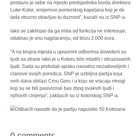
postavio je sebe na mjesto predsjednika borda direktora
Luke Kotor, smijenivsi pomorskog kapetana koji je do
tada strucno obavljao tu duznost”, kazalii su iz SNP-a.
Iako se zaklinjao da ga nista od funkcija ne interesuje,
odabrao je onu najplaceniju, od blizu 2.000 eura.
“A na brojna mjesta u upravnim odborima dovedeni su
ljudi sa strane iako je u Kotoru bilo mladih i obrazovanih
ljudi. Sada su pridodali spisku navodno nezadovoljnih i
clanove svojih porodica. SNP je ozbiljna partija koja
ovih dana obilazi Crnu Goru i u koju se vracaju mnogi
koji su se bili pasivizirali bas zbog ovakvih ljudi i
njihovih cinjenja”, zakljucili su iz kotorskog SNP-a.
0 comments