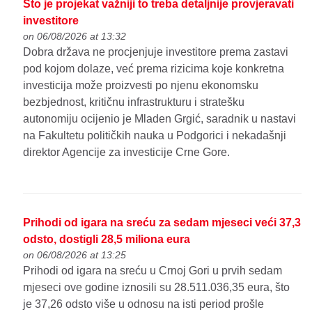
Što je projekat važniji to treba detaljnije provjeravati
investitore
on 06/08/2026 at 13:32
Dobra država ne procjenjuje investitore prema zastavi
pod kojom dolaze, već prema rizicima koje konkretna
investicija može proizvesti po njenu ekonomsku
bezbjednost, kritičnu infrastrukturu i stratešku
autonomiju ocijenio je Mladen Grgić, saradnik u nastavi
na Fakultetu političkih nauka u Podgorici i nekadašnji
direktor Agencije za investicije Crne Gore.
Prihodi od igara na sreću za sedam mjeseci veći 37,3
odsto, dostigli 28,5 miliona eura
on 06/08/2026 at 13:25
Prihodi od igara na sreću u Crnoj Gori u prvih sedam
mjeseci ove godine iznosili su 28.511.036,35 eura, što
je 37,26 odsto više u odnosu na isti period prošle