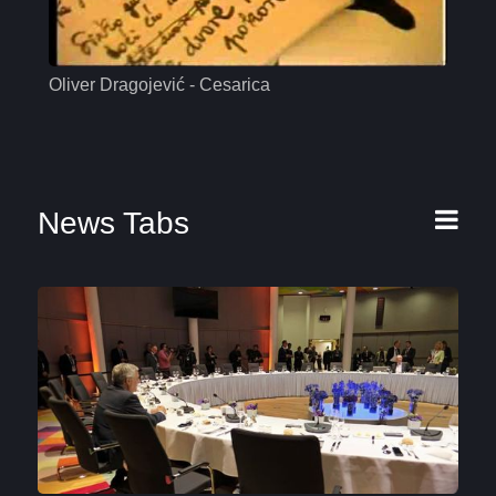
Oliver Dragojević - Cesarica
Mas
News Tabs