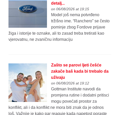
detalj...
on 06/08/2026 at 19:15
Model još nema potvrđeno
tržišno ime. “Ranchero” se često
pominje zbog Fordove prijave
žiga i istorije te oznake, ali to zasad treba tretirati kao
vjerovatnu, ne zvaničnu informaciju
Zašto se parovi ljeti češće
zakače baš kada bi trebalo da
uživaju
on 06/08/2026 at 19:12
Gottman Institute navodi da
promjena rutine i dodatni pritisci
mogu povećati prostor za
konflikt, ali i da konflikt ne mora biti znak da je odnos
loš. Važnije je kako par reaguje kada napetost poraste