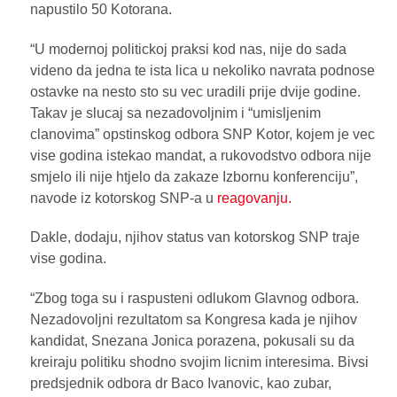
napustilo 50 Kotorana.
“U modernoj politickoj praksi kod nas, nije do sada
videno da jedna te ista lica u nekoliko navrata podnose
ostavke na nesto sto su vec uradili prije dvije godine.
Takav je slucaj sa nezadovoljnim i “umisljenim
clanovima” opstinskog odbora SNP Kotor, kojem je vec
vise godina istekao mandat, a rukovodstvo odbora nije
smjelo ili nije htjelo da zakaze Izbornu konferenciju”,
navode iz kotorskog SNP-a u
reagovanju.
Dakle, dodaju, njihov status van kotorskog SNP traje
vise godina.
“Zbog toga su i raspusteni odlukom Glavnog odbora.
Nezadovoljni rezultatom sa Kongresa kada je njihov
kandidat, Snezana Jonica porazena, pokusali su da
kreiraju politiku shodno svojim licnim interesima. Bivsi
predsjednik odbora dr Baco Ivanovic, kao zubar,