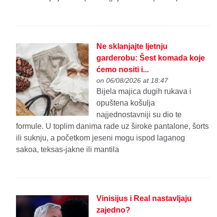
Ne sklanjajte ljetnju
garderobu: Šest komada koje
ćemo nositi i...
on 06/08/2026 at 18:47
Bijela majica dugih rukava i
opuštena košulja
najjednostavniji su dio te
formule. U toplim danima rade uz široke pantalone, šorts
ili suknju, a početkom jeseni mogu ispod laganog
sakoa, teksas-jakne ili mantila
Vinisijus i Real nastavljaju
zajedno?