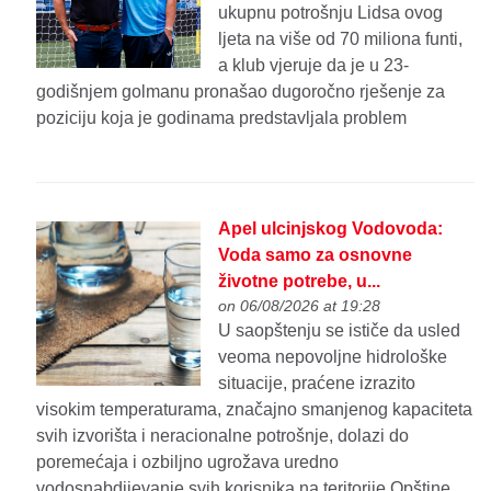
ukupnu potrošnju Lidsa ovog
ljeta na više od 70 miliona funti,
a klub vjeruje da je u 23-
godišnjem golmanu pronašao dugoročno rješenje za
poziciju koja je godinama predstavljala problem
Apel ulcinjskog Vodovoda:
Voda samo za osnovne
životne potrebe, u...
on 06/08/2026 at 19:28
U saopštenju se ističe da usled
veoma nepovoljne hidrološke
situacije, praćene izrazito
visokim temperaturama, značajno smanjenog kapaciteta
svih izvorišta i neracionalne potrošnje, dolazi do
poremećaja i ozbiljno ugrožava uredno
vodosnabdijevanje svih korisnika na teritorije Opštine