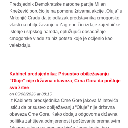
Predsjednik Demokratske narodne partije Milan
Knežević poručio je na pomenu žrtvama akcije „Oluja“ u
Mrkonjić Gradu da je odlazak predstavnika crnogorske
vlasti na obilježavanje u Zagrebu čin izdaje zajedničke
istorije i srpskog naroda, optužujući dosadašnje
crnogorske vlade za niz poteza koje je ocijenio kao
veleizdaju.
Kabinet predsjednika: Prisustvo obilježavanju
“Oluje” nije državna obaveza, Crna Gora da poštuje
sve žrtve
on 05/08/2026 at 08:15
Iz Kabineta predsjednika Crne Gore jakova Milatovića
ističu da prisustvo obilježavanju “Oluje” nije državna
obaveza Crne Gore. Kako dodaju odgovorna državna
politika zahtijeva odmjerenost i poštovanje prema svim
žrtvama ratova na prostoru bivše Jugoslavije, bez