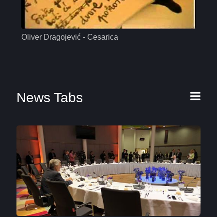
Oliver Dragojević - Cesarica
Mas
News Tabs