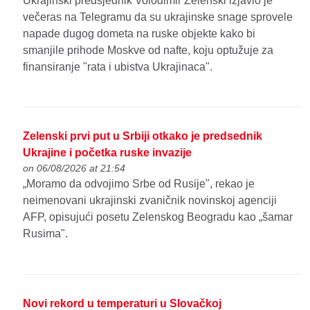
Ukrajinski predsjednik Volodimir Zelenski izjavio je
večeras na Telegramu da su ukrajinske snage sprovele
napade dugog dometa na ruske objekte kako bi
smanjile prihode Moskve od nafte, koju optužuje za
finansiranje "rata i ubistva Ukrajinaca".
Zelenski prvi put u Srbiji otkako je predsednik
Ukrajine i početka ruske invazije
on 06/08/2026 at 21:54
„Moramo da odvojimo Srbe od Rusije", rekao je
neimenovani ukrajinski zvaničnik novinskoj agenciji
AFP, opisujući posetu Zelenskog Beogradu kao „šamar
Rusima".
Novi rekord u temperaturi u Slovačkoj