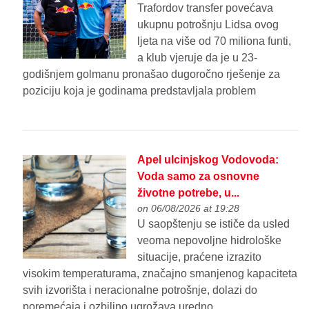
Trafordov transfer povećava
ukupnu potrošnju Lidsa ovog
ljeta na više od 70 miliona funti,
a klub vjeruje da je u 23-
godišnjem golmanu pronašao dugoročno rješenje za
poziciju koja je godinama predstavljala problem
Apel ulcinjskog Vodovoda:
Voda samo za osnovne
životne potrebe, u...
on 06/08/2026 at 19:28
U saopštenju se ističe da usled
veoma nepovoljne hidrološke
situacije, praćene izrazito
visokim temperaturama, značajno smanjenog kapaciteta
svih izvorišta i neracionalne potrošnje, dolazi do
poremećaja i ozbiljno ugrožava uredno