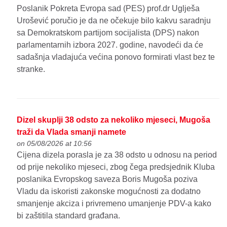
Poslanik Pokreta Evropa sad (PES) prof.dr Uglješa
Urošević poručio je da ne očekuje bilo kakvu saradnju
sa Demokratskom partijom socijalista (DPS) nakon
parlamentarnih izbora 2027. godine, navodeći da će
sadašnja vladajuća većina ponovo formirati vlast bez te
stranke.
Dizel skuplji 38 odsto za nekoliko mjeseci, Mugoša
traži da Vlada smanji namete
on 05/08/2026 at 10:56
Cijena dizela porasla je za 38 odsto u odnosu na period
od prije nekoliko mjeseci, zbog čega predsjednik Kluba
poslanika Evropskog saveza Boris Mugoša poziva
Vladu da iskoristi zakonske mogućnosti za dodatno
smanjenje akciza i privremeno umanjenje PDV-a kako
bi zaštitila standard građana.