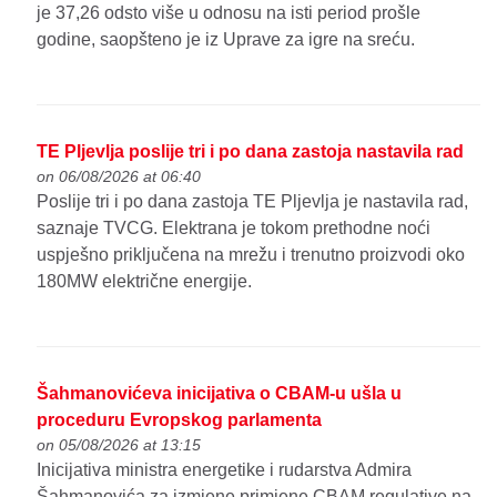
je 37,26 odsto više u odnosu na isti period prošle
godine, saopšteno je iz Uprave za igre na sreću.
TE Pljevlja poslije tri i po dana zastoja nastavila rad
on 06/08/2026 at 06:40
Poslije tri i po dana zastoja TE Pljevlja je nastavila rad,
saznaje TVCG. Elektrana je tokom prethodne noći
uspješno priključena na mrežu i trenutno proizvodi oko
180MW električne energije.
Šahmanovićeva inicijativa o CBAM-u ušla u
proceduru Evropskog parlamenta
on 05/08/2026 at 13:15
Inicijativa ministra energetike i rudarstva Admira
Šahmanovića za izmjene primjene CBAM regulative na