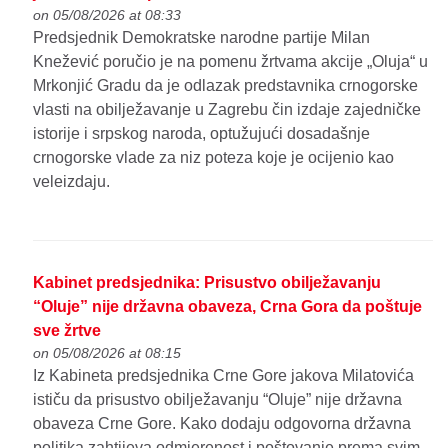
on 05/08/2026 at 08:33
Predsjednik Demokratske narodne partije Milan
Knežević poručio je na pomenu žrtvama akcije „Oluja“ u
Mrkonjić Gradu da je odlazak predstavnika crnogorske
vlasti na obilježavanje u Zagrebu čin izdaje zajedničke
istorije i srpskog naroda, optužujući dosadašnje
crnogorske vlade za niz poteza koje je ocijenio kao
veleizdaju.
Kabinet predsjednika: Prisustvo obilježavanju
“Oluje” nije državna obaveza, Crna Gora da poštuje
sve žrtve
on 05/08/2026 at 08:15
Iz Kabineta predsjednika Crne Gore jakova Milatovića
ističu da prisustvo obilježavanju “Oluje” nije državna
obaveza Crne Gore. Kako dodaju odgovorna državna
politika zahtijeva odmjerenost i poštovanje prema svim