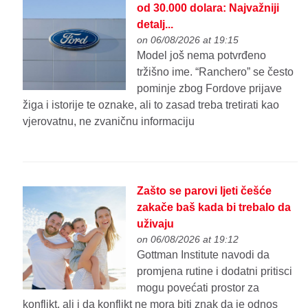
od 30.000 dolara: Najvažniji
detalj...
on 06/08/2026 at 19:15
Model još nema potvrđeno
tržišno ime. “Ranchero” se često
pominje zbog Fordove prijave
žiga i istorije te oznake, ali to zasad treba tretirati kao
vjerovatnu, ne zvaničnu informaciju
Zašto se parovi ljeti češće
zakače baš kada bi trebalo da
uživaju
on 06/08/2026 at 19:12
Gottman Institute navodi da
promjena rutine i dodatni pritisci
mogu povećati prostor za
konflikt, ali i da konflikt ne mora biti znak da je odnos