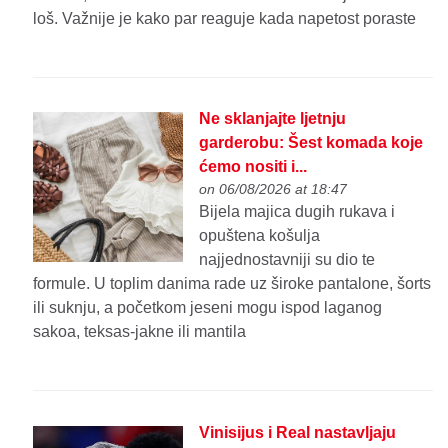
loš. Važnije je kako par reaguje kada napetost poraste
Ne sklanjajte ljetnju
garderobu: Šest komada koje
ćemo nositi i...
on 06/08/2026 at 18:47
Bijela majica dugih rukava i
opuštena košulja
najjednostavniji su dio te
formule. U toplim danima rade uz široke pantalone, šorts
ili suknju, a početkom jeseni mogu ispod laganog
sakoa, teksas-jakne ili mantila
Vinisijus i Real nastavljaju