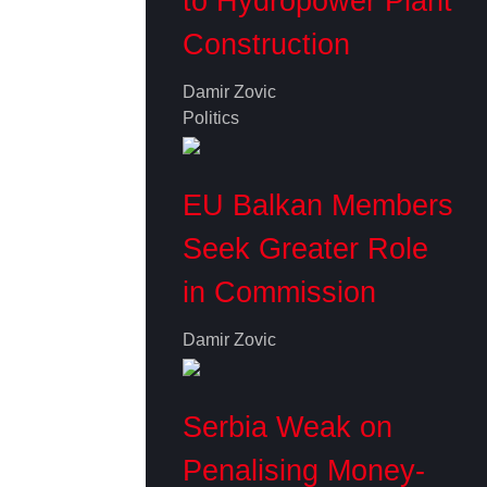
to Hydropower Plant
Construction
Damir Zovic
Politics
EU Balkan Members
Seek Greater Role
in Commission
Damir Zovic
Serbia Weak on
Penalising Money-