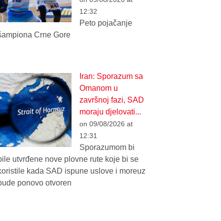
12:32
Peto pojačanje
šampiona Crne Gore
Iran: Sporazum sa
Omanom u
završnoj fazi, SAD
moraju djelovati...
on 09/08/2026 at
12:31
Sporazumom bi
bile utvrđene nove plovne rute koje bi se
koristile kada SAD ispune uslove i moreuz
bude ponovo otvoren