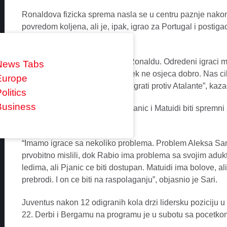
Ronaldova fizicka sprema nasla se u centru paznje nakon 
povredom koljena, ali je, ipak, igrao za Portugal i postiga
njim.
“Ne treba nista objasnjavati o Ronaldu. Odredeni igraci 
News Tabs
je u utorak rekao da se jos uvijek ne osjeca dobro. Nas ci
Europe
sam 99 posto siguran da nece igrati protiv Atalante”, kaza
olitics
Business
Sari je takode, najavio da ce Pjanic i Matuidi biti spremni
upitnikom Rabio i Kvadrado.
“Imamo igrace sa nekoliko problema. Problem Aleksa San
prvobitno mislili, dok Rabio ima problema sa svojim adu
ledima, ali Pjanic ce biti dostupan. Matuidi ima bolove, a
prebrodi. I on ce biti na raspolaganju”, objasnio je Sari.
Juventus nakon 12 odigranih kola drzi lidersku poziciju u 
22. Derbi i Bergamu na programu je u subotu sa pocetkom