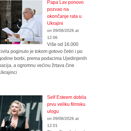
Papa Lav ponovo
pozvao na
okončanje rata u
Ukrajini
on 09/08/2026 at
12:06
Više od 16.000
civila poginulo je tokom gotovo četiri i po
godine borbi, prema podacima Ujedinjenih
nacija, a ogromnu većinu žrtava čine
Ukrajinci
Self Esteem dobila
prvu veliku filmsku
ulogu
on 09/08/2026 at
12:01