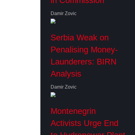
in Commission
Damir Zovic
Serbia Weak on
Penalising Money-
Launderers: BIRN
Analysis
Damir Zovic
Montenegrin
Activists Urge End