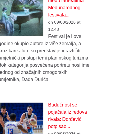
među laureatima
Međunarodnog
festivala...
on 09/08/2026 at
12:48
Festival je i ove
godine okupio autore iz više zemalja, a
kroz karikature su predstavljeni različiti
umjetnički pristupi temi planinskog turizma,
dok kategorija posvećena portretu nosi ime
jednog od značajnih crnogorskih
umjetnika, Dada Đurića
Budućnost se
pojačala iz redova
rivala: Đorđević
potpisao...
on 09/08/2026 at