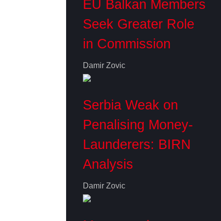
EU Balkan Members
Seek Greater Role
in Commission
Damir Zovic
Serbia Weak on
Penalising Money-
Launderers: BIRN
Analysis
Damir Zovic