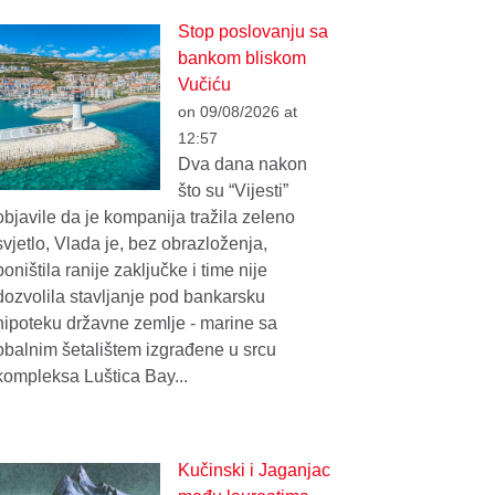
Stop poslovanju sa
bankom bliskom
Vučiću
on 09/08/2026 at
12:57
Dva dana nakon
što su “Vijesti”
objavile da je kompanija tražila zeleno
svjetlo, Vlada je, bez obrazloženja,
poništila ranije zaključke i time nije
dozvolila stavljanje pod bankarsku
hipoteku državne zemlje - marine sa
obalnim šetalištem izgrađene u srcu
kompleksa Luštica Bay...
Kučinski i Jaganjac