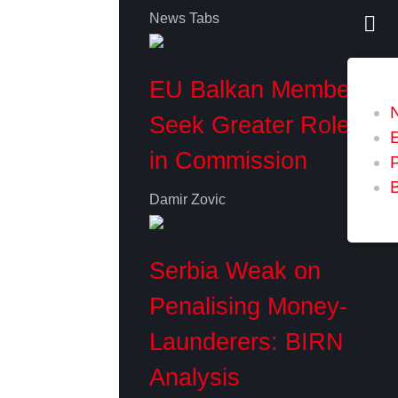
News Tabs
EU Balkan Members
Seek Greater Role
in Commission
P
Damir Zovic
Serbia Weak on
Penalising Money-
Launderers: BIRN
Analysis