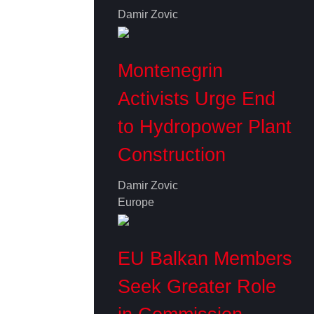
Damir Zovic
Montenegrin
Activists Urge End
to Hydropower Plant
Construction
Damir Zovic
Europe
EU Balkan Members
Seek Greater Role