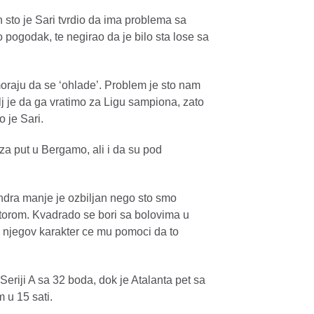
sto je Sari tvrdio da ima problema sa
o pogodak, te negirao da je bilo sta lose sa
moraju da se ‘ohlade’. Problem je sto nam
lj je da ga vratimo za Ligu sampiona, zato
o je Sari.
 za put u Bergamo, ali i da su pod
dra manje je ozbiljan nego sto smo
ktorom. Kvadrado se bori sa bolovima u
li njegov karakter ce mu pomoci da to
Seriji A sa 32 boda, dok je Atalanta pet sa
 u 15 sati.