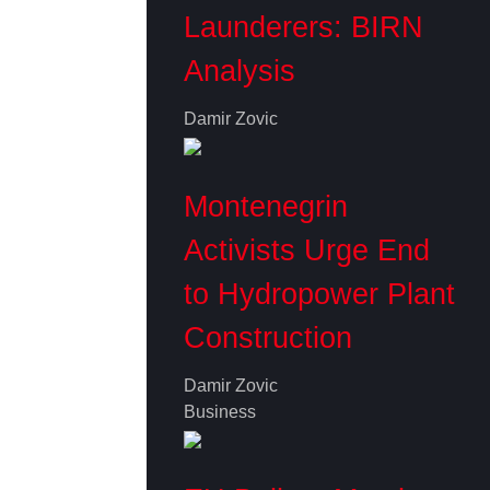
Launderers: BIRN
Analysis
Damir Zovic
Montenegrin
Activists Urge End
to Hydropower Plant
Construction
Damir Zovic
Business