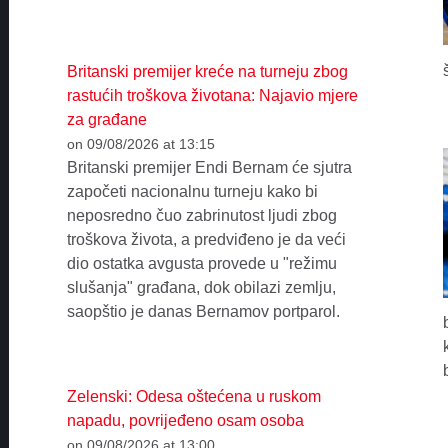
Britanski premijer kreće na turneju zbog
rastućih troškova životana: Najavio mjere
za građane
on 09/08/2026 at 13:15
Britanski premijer Endi Bernam će sjutra
započeti nacionalnu turneju kako bi
neposredno čuo zabrinutost ljudi zbog
troškova života, a predviđeno je da veći
dio ostatka avgusta provede u "režimu
slušanja" građana, dok obilazi zemlju,
saopštio je danas Bernamov portparol.
Zelenski: Odesa oštećena u ruskom
napadu, povrijeđeno osam osoba
on 09/08/2026 at 13:00