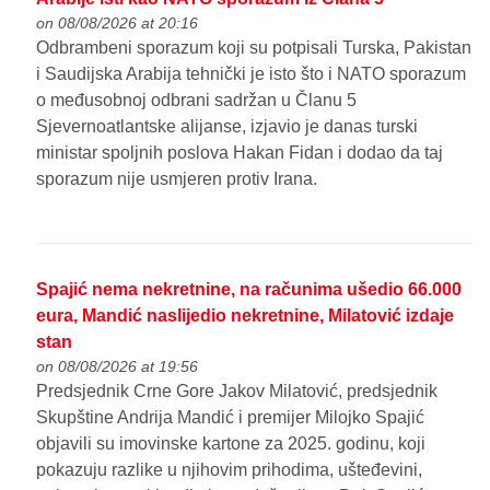
on 08/08/2026 at 20:16
Odbrambeni sporazum koji su potpisali Turska, Pakistan
i Saudijska Arabija tehnički je isto što i NATO sporazum
o međusobnoj odbrani sadržan u Članu 5
Sjevernoatlantske alijanse, izjavio je danas turski
ministar spoljnih poslova Hakan Fidan i dodao da taj
sporazum nije usmjeren protiv Irana.
Spajić nema nekretnine, na računima ušedio 66.000
eura, Mandić naslijedio nekretnine, Milatović izdaje
stan
on 08/08/2026 at 19:56
Predsjednik Crne Gore Jakov Milatović, predsjednik
Skupštine Andrija Mandić i premijer Milojko Spajić
objavili su imovinske kartone za 2025. godinu, koji
pokazuju razlike u njihovim prihodima, ušteđevini,