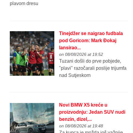
plavom dresu
Tinejdžer se naigrao fudbala
pod Goricom: Mark Đokaj
lansirao...
on 08/08/2026 at 19:52
Tuzani došli do prve pobjede,
"plavi" razočarali poslije trijumfa
nad Sutjeskom
Novi BMW X5 kreće u
proizvodnju: Jedan SUV nudi
benzin, dizel,...
on 08/08/2026 at 19:48
Za kupca je možda još važnije