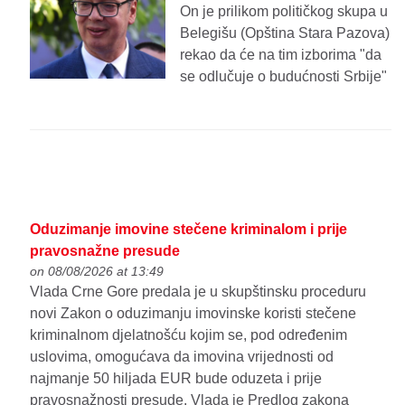
On je prilikom političkog skupa u
Belegišu (Opština Stara Pazova)
rekao da će na tim izborima "da
se odlučuje o budućnosti Srbije"
Oduzimanje imovine stečene kriminalom i prije
pravosnažne presude
on 08/08/2026 at 13:49
Vlada Crne Gore predala je u skupštinsku proceduru
novi Zakon o oduzimanju imovinske koristi stečene
kriminalnom djelatnošću kojim se, pod određenim
uslovima, omogućava da imovina vrijednosti od
najmanje 50 hiljada EUR bude oduzeta i prije
pravosnažnosti presude. Vlada je Predlog zakona