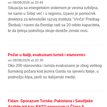
on 08/08/2026 at 20:45
Situacija sa energetskim sistemom je veoma ozbiljna,
ne samo u Srbiji već i u regionu, izjavio je pomoćnik
direktora za tehnološki razvoj Instituta "Vinča“ Predrag
Škobalj i naveo da Đerdap radi sa 20 odsto kapaciteta,
te da ljetnja potrošnja struje dostiže zimski nivo.
Požar u Italiji, evakuisani turisti i stanovnici
on 08/08/2026 at 20:30
Oko 200 stanovnika i turista evakuisano je zbog velikog
šumskog požara kod jezera Garda na sjeveru Italije, u
podnožju Alpa, javili su italijanski mediji.
Fidan: Sporazum Turske, Pakistana i Saudijske
Arabije isti kao NATO sporazum iz Člana 5