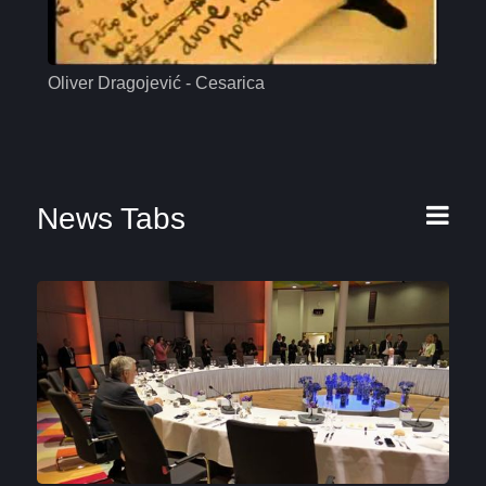
Oliver Dragojević - Cesarica
Mas
News Tabs