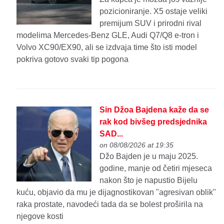
pozicioniranje. X5 ostaje veliki
premijum SUV i prirodni rival
modelima Mercedes-Benz GLE, Audi Q7/Q8 e-tron i
Volvo XC90/EX90, ali se izdvaja time što isti model
pokriva gotovo svaki tip pogona
Sin Džoa Bajdena kaže da se
rak kod bivšeg predsjednika
SAD...
on 08/08/2026 at 19:35
Džo Bajden je u maju 2025.
godine, manje od četiri mjeseca
nakon što je napustio Bijelu
kuću, objavio da mu je dijagnostikovan "agresivan oblik"
raka prostate, navodeći tada da se bolest proširila na
njegove kosti