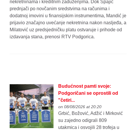
nekretninama i kreditnim zaduženjima. Dok Spajić
prednjači po novčanim sredstvima na računima i
dodatnoj imovini u finansijskim instrumentima, Mandić je
prijavio značajno uvećanje nekretnina nakon nasljeđa, a
Milatović uz predsjedničku platu ostvaruje i prihode od
izdavanja stana, prenosi RTV Podgorica.
Budućnost pamti svoje:
Podgoričani se oprostili od
"četiri...
on 08/08/2026 at 20:20
Grbić, Božović, Adžić i Mirković
su zajedno odigrali 809
utakmica i osvojili 28 trofeja u