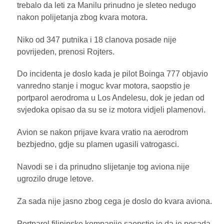
trebalo da leti za Manilu prinudno je sleteo nedugo
nakon polijetanja zbog kvara motora.
Niko od 347 putnika i 18 clanova posade nije
povrijeden, prenosi Rojters.
Do incidenta je doslo kada je pilot Boinga 777 objavio
vanredno stanje i moguc kvar motora, saopstio je
portparol aerodroma u Los Andelesu, dok je jedan od
svjedoka opisao da su se iz motora vidjeli plamenovi.
Avion se nakon prijave kvara vratio na aerodrom
bezbjedno, gdje su plamen ugasili vatrogasci.
Navodi se i da prinudno slijetanje tog aviona nije
ugrozilo druge letove.
Za sada nije jasno zbog cega je doslo do kvara aviona.
Portparol filipinske kompanije saopstio je da je posada