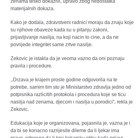
zenama tesko dokazivi, upravo zbog nedostatka
materijalnih dokaza.
Kako je dodala, zdravstveni radnici moraju da znaju koje
su njihove obaveze kada su u pitanju zakoni,
prijavljivanje nasilja, na koji nacin to cine, a da ne
povrijede integritet same zrtve nasilje.
Zekovic je istakla da je veoma vazno da oni poznaju
pravila i procedure.
,,Drzava je krajem prosle godine odgovorila na te
potrebe, samim tim sto je Ministarstvo zdravlja jedno od
potpisnika razlicitih protokola i procedura koje se ticu
nasilja nad zenama, djecom i nasilja u porodici”, rekla je
Zekovic.
Edukacija koje je organizovana, pojasnila je, vazna je i
da bi se konacno razrijesile dileme da li ljekar ima
pravo, odnosno da li krsi ljekarsku etiku kada prijavi