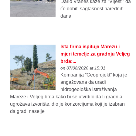
Dario Vraneš kaže za “Vijesti” da
će dobiti saglasnost narednih
dana
Ista firma ispituje Marezu i
mjeri temelje za gradnju Veljeg
brda:...
on 07/08/2026 at 15:31
Kompanija “Geoprojekt” koja je
angažovana da uradi
hidrogeološka istraživanja
Mareze i Veljeg brda kako bi se utvrdilo da li gradnja
ugrožava izvorište, dio je konzorcijuma koji je izabran
da gradi naselje