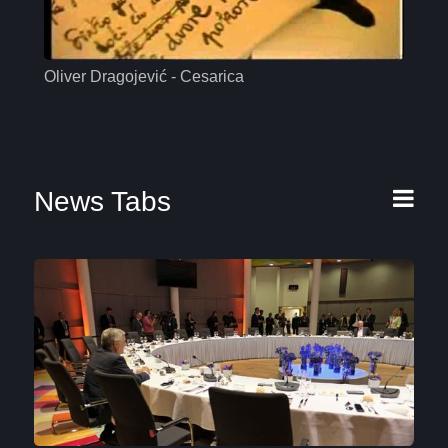
Oliver Dragojević - Cesarica
Mas
News Tabs