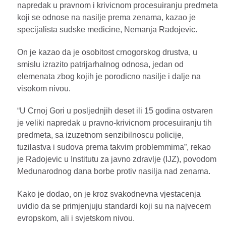
napredak u pravnom i krivicnom procesuiranju predmeta
koji se odnose na nasilje prema zenama, kazao je
specijalista sudske medicine, Nemanja Radojevic.
On je kazao da je osobitost crnogorskog drustva, u
smislu izrazito patrijarhalnog odnosa, jedan od
elemenata zbog kojih je porodicno nasilje i dalje na
visokom nivou.
“U Crnoj Gori u posljednjih deset ili 15 godina ostvaren
je veliki napredak u pravno-krivicnom procesuiranju tih
predmeta, sa izuzetnom senzibilnoscu policije,
tuzilastva i sudova prema takvim problemmima”, rekao
je Radojevic u Institutu za javno zdravlje (IJZ), povodom
Medunarodnog dana borbe protiv nasilja nad zenama.
Kako je dodao, on je kroz svakodnevna vjestacenja
uvidio da se primjenjuju standardi koji su na najvecem
evropskom, ali i svjetskom nivou.