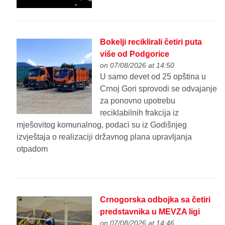
Bokelji reciklirali četiri puta
više od Podgorice
on 07/08/2026 at 14:50
U samo devet od 25 opština u
Crnoj Gori sprovodi se odvajanje
za ponovno upotrebu
reciklabilnih frakcija iz
mješovitog komunalnog, podaci su iz Godišnjeg
izvještaja o realizaciji državnog plana upravljanja
otpadom
Crnogorska odbojka sa četiri
predstavnika u MEVZA ligi
on 07/08/2026 at 14:46