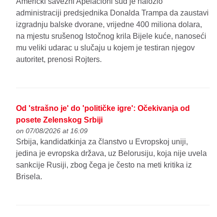
Američki savezni Apelacioni sud je naložio
administraciji predsjednika Donalda Trampa da zaustavi
izgradnju balske dvorane, vrijedne 400 miliona dolara,
na mjestu srušenog Istočnog krila Bijele kuće, nanoseći
mu veliki udarac u slučaju u kojem je testiran njegov
autoritet, prenosi Rojters.
Od 'strašno je' do 'političke igre': Očekivanja od
posete Zelenskog Srbiji
on 07/08/2026 at 16:09
Srbija, kandidatkinja za članstvo u Evropskoj uniji,
jedina je evropska država, uz Belorusiju, koja nije uvela
sankcije Rusiji, zbog čega je često na meti kritika iz
Brisela.