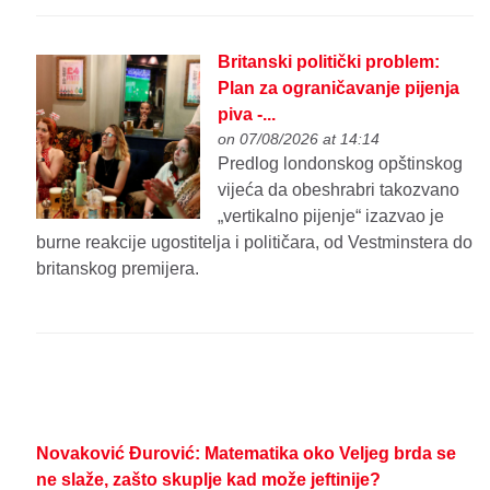
Britanski politički problem:
Plan za ograničavanje pijenja
piva -...
on 07/08/2026 at 14:14
Predlog londonskog opštinskog
vijeća da obeshrabri takozvano
„vertikalno pijenje“ izazvao je
burne reakcije ugostitelja i političara, od Vestminstera do
britanskog premijera.
Novaković Đurović: Matematika oko Veljeg brda se
ne slaže, zašto skuplje kad može jeftinije?