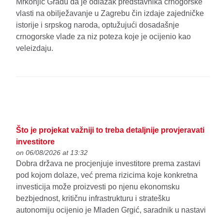
Mrkonjić Gradu da je odlazak predstavnika crnogorske
vlasti na obilježavanje u Zagrebu čin izdaje zajedničke
istorije i srpskog naroda, optužujući dosadašnje
crnogorske vlade za niz poteza koje je ocijenio kao
veleizdaju.
Što je projekat važniji to treba detaljnije provjeravati
investitore
on 06/08/2026 at 13:32
Dobra država ne procjenjuje investitore prema zastavi
pod kojom dolaze, već prema rizicima koje konkretna
investicija može proizvesti po njenu ekonomsku
bezbjednost, kritičnu infrastrukturu i stratešku
autonomiju ocijenio je Mladen Grgić, saradnik u nastavi