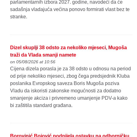
parlamentarnih izbora 2027. godine, navodeći da će
sadašnja vladajuća većina ponovo formirati vlast bez te
stranke.
Dizel skuplji 38 odsto za nekoliko mjeseci, Mugoša
traži da Vlada smanji namete
on 05/08/2026 at 10:56
Cijena dizela porasla je za 38 odsto u odnosu na period
od prije nekoliko mjeseci, zbog čega predsjednik Kluba
poslanika Evropskog saveza Boris Mugoša poziva
Vladu da iskoristi zakonske mogućnosti za dodatno
smanjenje akciza i privremeno umanjenje PDV-a kako
bi zaštitila standard građana.
Borovinić Bojović podnijela ostavku na odborničku