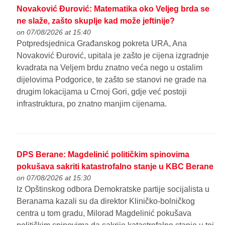
Novaković Đurović: Matematika oko Veljeg brda se
ne slaže, zašto skuplje kad može jeftinije?
on 07/08/2026 at 15:40
Potpredsjednica Građanskog pokreta URA, Ana
Novaković Đurović, upitala je zašto je cijena izgradnje
kvadrata na Veljem brdu znatno veća nego u ostalim
dijelovima Podgorice, te zašto se stanovi ne grade na
drugim lokacijama u Crnoj Gori, gdje već postoji
infrastruktura, po znatno manjim cijenama.
DPS Berane: Magdelinić političkim spinovima
pokušava sakriti katastrofalno stanje u KBC Berane
on 07/08/2026 at 15:30
Iz Opštinskog odbora Demokratske partije socijalista u
Beranama kazali su da direktor Kliničko-bolničkog
centra u tom gradu, Milorad Magdelinić pokušava