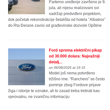
Parterno uređenje završeno je 9.
jula, ali nijesu realizovani svi
sadržaji predviđeni projektom,
dok početak rekonstrukcije šetališta od hotela "Albatros"
do Rta Đerane zavisi od građevinske dozvole Opštine
Ford sprema električni pikap
od 30.000 dolara: Najvažniji
detalj...
on 06/08/2026 at 19:15
Model još nema potvrđeno
tržišno ime. “Ranchero” se često
pominje zbog Fordove prijave
žiga i istorije te oznake, ali to zasad treba tretirati kao
vjerovatnu, ne zvaničnu informaciju