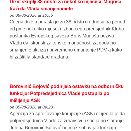
Dizel skuplji 38 odsto za nekoliko mjeseci, Mugoša
traži da Vlada smanji namete
on 05/08/2026 at 10:56
Cijena dizela porasla je za 38 odsto u odnosu na period
od prije nekoliko mjeseci, zbog čega predsjednik Kluba
poslanika Evropskog saveza Boris Mugoša poziva
Vladu da iskoristi zakonske mogućnosti za dodatno
smanjenje akciza i privremeno umanjenje PDV-a kako
bi zaštitila standard građana.
Borovinić Bojović podnijela ostavku na odborničku
funkciju: Potpredsjednica Vlade postupila po
mišljenju ASK
on 05/08/2026 at 09:20
Agencija za sprečavanje korupcije (ASK) ocijenila je da
potpredsjednica Vlade za zdravstvo i socijalno staranje
Jelena Borovinić Bojović ne može obavljati funkciju