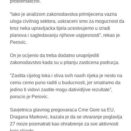
problematicno.
“Iako je analizom zakonodavstva primijecena vazna
uloga civilnog sektora, uskraceni smo za mogucnost da
kroz neka upravljacka tijela ucestvujemo u izradi
planova i sagledavanju njihove uspjesnosti”, rekao je
Perovic.
On je ocijenio da treba dodatno unaprijediti
zakonodavstvo kada su u pitanju zasticena podrucja.
“Zastita cijelog toka i sliva svih nasih rijeka je nesto na
cemu cemo puno raditi u buducnosti, jer smatramo da
jedino ti vidovi zastite mogu datividljive rezultate”,
porucio je Perovic.
Savjetnica glavnog pregovaraca Crne Gore sa EU,
Dragana Markovic, kazala je da se otvaranje poglavlja
27 moze posmatrati kao ohrabrenje za sve aktivnosti
koje slijede.