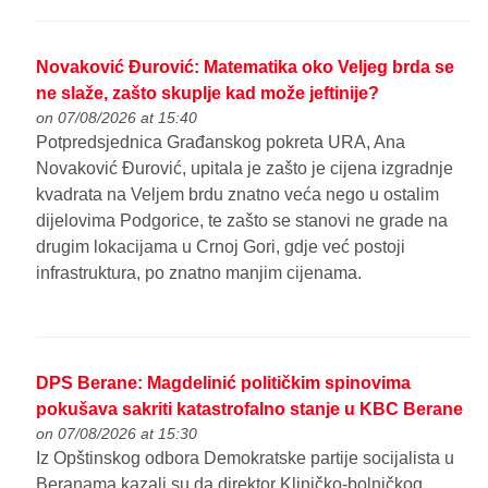
Novaković Đurović: Matematika oko Veljeg brda se
ne slaže, zašto skuplje kad može jeftinije?
on 07/08/2026 at 15:40
Potpredsjednica Građanskog pokreta URA, Ana
Novaković Đurović, upitala je zašto je cijena izgradnje
kvadrata na Veljem brdu znatno veća nego u ostalim
dijelovima Podgorice, te zašto se stanovi ne grade na
drugim lokacijama u Crnoj Gori, gdje već postoji
infrastruktura, po znatno manjim cijenama.
DPS Berane: Magdelinić političkim spinovima
pokušava sakriti katastrofalno stanje u KBC Berane
on 07/08/2026 at 15:30
Iz Opštinskog odbora Demokratske partije socijalista u
Beranama kazali su da direktor Kliničko-bolničkog