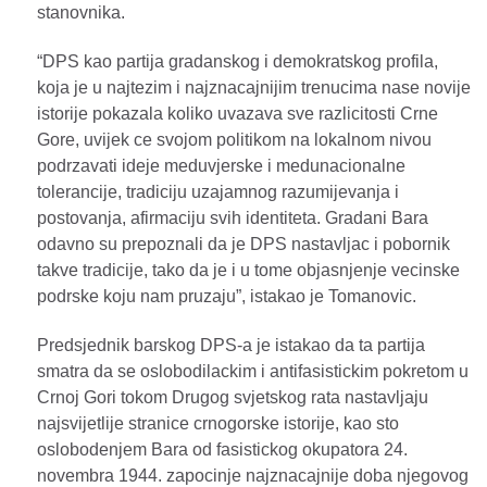
stanovnika.
“DPS kao partija gradanskog i demokratskog profila,
koja je u najtezim i najznacajnijim trenucima nase novije
istorije pokazala koliko uvazava sve razlicitosti Crne
Gore, uvijek ce svojom politikom na lokalnom nivou
podrzavati ideje meduvjerske i medunacionalne
tolerancije, tradiciju uzajamnog razumijevanja i
postovanja, afirmaciju svih identiteta. Gradani Bara
odavno su prepoznali da je DPS nastavljac i pobornik
takve tradicije, tako da je i u tome objasnjenje vecinske
podrske koju nam pruzaju”, istakao je Tomanovic.
Predsjednik barskog DPS-a je istakao da ta partija
smatra da se oslobodilackim i antifasistickim pokretom u
Crnoj Gori tokom Drugog svjetskog rata nastavljaju
najsvijetlije stranice crnogorske istorije, kao sto
oslobodenjem Bara od fasistickog okupatora 24.
novembra 1944. zapocinje najznacajnije doba njegovog