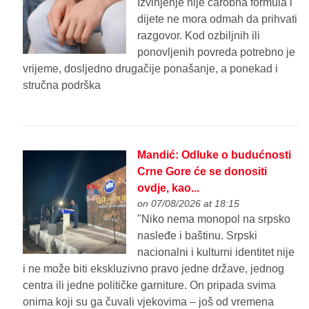
Izvinjenje nije čarobna formula i
dijete ne mora odmah da prihvati
razgovor. Kod ozbiljnih ili
ponovljenih povreda potrebno je
vrijeme, dosljedno drugačije ponašanje, a ponekad i
stručna podrška
Mandić: Odluke o budućnosti
Crne Gore će se donositi
ovdje, kao...
on 07/08/2026 at 18:15
"Niko nema monopol na srpsko
nasleđe i baštinu. Srpski
nacionalni i kulturni identitet nije
i ne može biti ekskluzivno pravo jedne države, jednog
centra ili jedne političke garniture. On pripada svima
onima koji su ga čuvali vjekovima – još od vremena