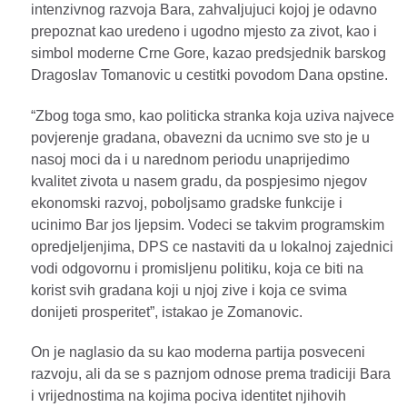
intenzivnog razvoja Bara, zahvaljujuci kojoj je odavno
prepoznat kao uredeno i ugodno mjesto za zivot, kao i
simbol moderne Crne Gore, kazao predsjednik barskog
Dragoslav Tomanovic u cestitki povodom Dana opstine.
“Zbog toga smo, kao politicka stranka koja uziva najvece
povjerenje gradana, obavezni da ucnimo sve sto je u
nasoj moci da i u narednom periodu unaprijedimo
kvalitet zivota u nasem gradu, da pospjesimo njegov
ekonomski razvoj, poboljsamo gradske funkcije i
ucinimo Bar jos ljepsim. Vodeci se takvim programskim
opredjeljenjima, DPS ce nastaviti da u lokalnoj zajednici
vodi odgovornu i promisljenu politiku, koja ce biti na
korist svih gradana koji u njoj zive i koja ce svima
donijeti prosperitet”, istakao je Zomanovic.
On je naglasio da su kao moderna partija posveceni
razvoju, ali da se s paznjom odnose prema tradiciji Bara
i vrijednostima na kojima pociva identitet njihovih