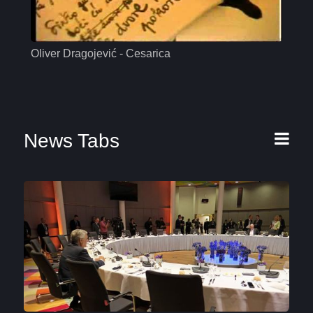
Oliver Dragojević - Cesarica
Mas
News Tabs