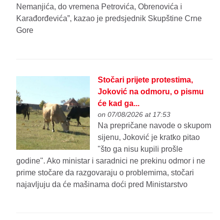
Nemanjića, do vremena Petrovića, Obrenovića i
Karađorđevića”, kazao je predsjednik Skupštine Crne
Gore
Stočari prijete protestima,
Joković na odmoru, o pismu
će kad ga...
on 07/08/2026 at 17:53
Na prepričane navode o skupom
sijenu, Joković je kratko pitao
"što ga nisu kupili prošle
godine". Ako ministar i saradnici ne prekinu odmor i ne
prime stočare da razgovaraju o problemima, stočari
najavljuju da će mašinama doći pred Ministarstvo