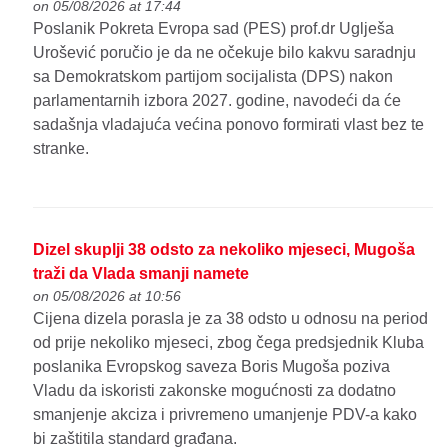
on 05/08/2026 at 17:44
Poslanik Pokreta Evropa sad (PES) prof.dr Uglješa
Urošević poručio je da ne očekuje bilo kakvu saradnju
sa Demokratskom partijom socijalista (DPS) nakon
parlamentarnih izbora 2027. godine, navodeći da će
sadašnja vladajuća većina ponovo formirati vlast bez te
stranke.
Dizel skuplji 38 odsto za nekoliko mjeseci, Mugoša
traži da Vlada smanji namete
on 05/08/2026 at 10:56
Cijena dizela porasla je za 38 odsto u odnosu na period
od prije nekoliko mjeseci, zbog čega predsjednik Kluba
poslanika Evropskog saveza Boris Mugoša poziva
Vladu da iskoristi zakonske mogućnosti za dodatno
smanjenje akciza i privremeno umanjenje PDV-a kako
bi zaštitila standard građana.