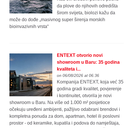
da plove do njihovih odredišta
širom svijeta, biolozi kažu da
može do dođe „masivnog super širenja morskih
bioinvazivnih vrsta“
ENTEXT otvorio novi
showroom u Baru: 35 godina
kvaliteta i...
on 06/08/2026 at 06:36
Kompanija ENTEXT, koja već 35
godina gradi kvalitet, povjerenje
i kontinuitet, otvorila je novi
showroom u Baru. Na više od 1.000 m² posjetioce
očekuju uređeni ambijenti, pažljivo odabrani brendovi i
kompletna ponuda za dom, apartman, hotel ili poslovni
prostor - od keramike, kupatila i podova do namještaja,