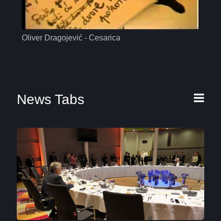
Oliver Dragojević - Cesarica
Mas
News Tabs