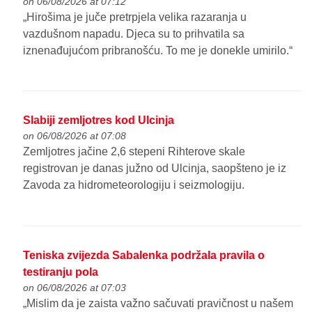
on 06/08/2026 at 07:12
„Hirošima je juče pretrpjela velika razaranja u
vazdušnom napadu. Djeca su to prihvatila sa
iznenađujućom pribranošću. To me je donekle umirilo.“
Slabiji zemljotres kod Ulcinja
on 06/08/2026 at 07:08
Zemljotres jačine 2,6 stepeni Rihterove skale
registrovan je danas južno od Ulcinja, saopšteno je iz
Zavoda za hidrometeorologiju i seizmologiju.
Teniska zvijezda Sabalenka podržala pravila o
testiranju pola
on 06/08/2026 at 07:03
„Mislim da je zaista važno sačuvati pravičnost u našem