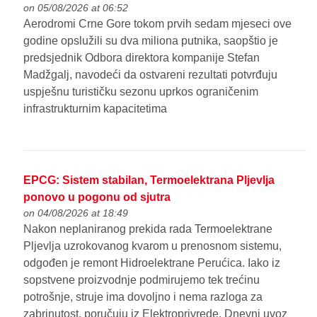
on 05/08/2026 at 06:52
Aerodromi Crne Gore tokom prvih sedam mjeseci ove
godine opslužili su dva miliona putnika, saopštio je
predsjednik Odbora direktora kompanije Stefan
Madžgalj, navodeći da ostvareni rezultati potvrđuju
uspješnu turističku sezonu uprkos ograničenim
infrastrukturnim kapacitetima
EPCG: Sistem stabilan, Termoelektrana Pljevlja
ponovo u pogonu od sjutra
on 04/08/2026 at 18:49
Nakon neplaniranog prekida rada Termoelektrane
Pljevlja uzrokovanog kvarom u prenosnom sistemu,
odgođen je remont Hidroelektrane Perućica. Iako iz
sopstvene proizvodnje podmirujemo tek trećinu
potrošnje, struje ima dovoljno i nema razloga za
zabrinutost, poručuju iz Elektroprivrede. Dnevni uvoz