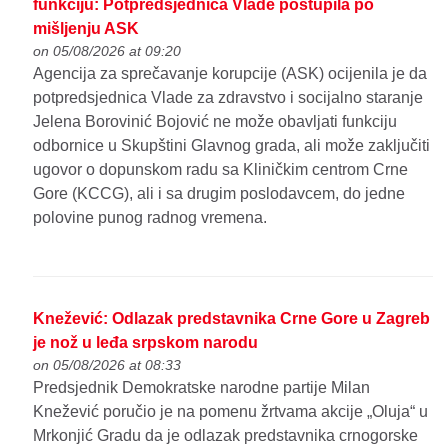
funkciju: Potpredsjednica Vlade postupila po
mišljenju ASK
on 05/08/2026 at 09:20
Agencija za sprečavanje korupcije (ASK) ocijenila je da
potpredsjednica Vlade za zdravstvo i socijalno staranje
Jelena Borovinić Bojović ne može obavljati funkciju
odbornice u Skupštini Glavnog grada, ali može zaključiti
ugovor o dopunskom radu sa Kliničkim centrom Crne
Gore (KCCG), ali i sa drugim poslodavcem, do jedne
polovine punog radnog vremena.
Knežević: Odlazak predstavnika Crne Gore u Zagreb
je nož u leđa srpskom narodu
on 05/08/2026 at 08:33
Predsjednik Demokratske narodne partije Milan
Knežević poručio je na pomenu žrtvama akcije „Oluja“ u
Mrkonjić Gradu da je odlazak predstavnika crnogorske