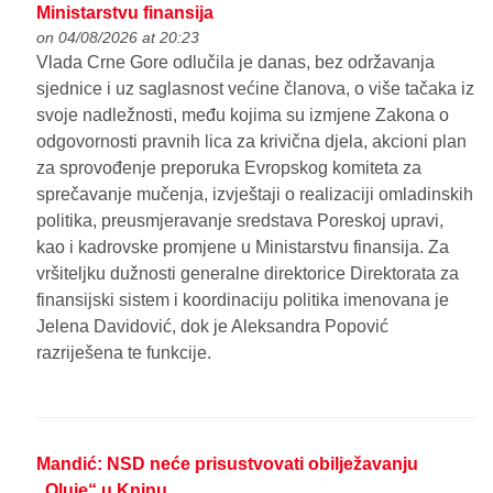
Ministarstvu finansija
on 04/08/2026 at 20:23
Vlada Crne Gore odlučila je danas, bez održavanja
sjednice i uz saglasnost većine članova, o više tačaka iz
svoje nadležnosti, među kojima su izmjene Zakona o
odgovornosti pravnih lica za krivična djela, akcioni plan
za sprovođenje preporuka Evropskog komiteta za
sprečavanje mučenja, izvještaji o realizaciji omladinskih
politika, preusmjeravanje sredstava Poreskoj upravi,
kao i kadrovske promjene u Ministarstvu finansija. Za
vršiteljku dužnosti generalne direktorice Direktorata za
finansijski sistem i koordinaciju politika imenovana je
Jelena Davidović, dok je Aleksandra Popović
razriješena te funkcije.
Mandić: NSD neće prisustvovati obilježavanju
„Oluje“ u Kninu