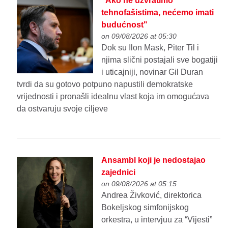
"Ako ne uzvratimo
tehnofašistima, nećemo imati
budućnost"
on 09/08/2026 at 05:30
Dok su Ilon Mask, Piter Til i
njima slični postajali sve bogatiji
i uticajniji, novinar Gil Duran
tvrdi da su gotovo potpuno napustili demokratske
vrijednosti i pronašli idealnu vlast koja im omogućava
da ostvaruju svoje ciljeve
Ansambl koji je nedostajao
zajednici
on 09/08/2026 at 05:15
Andrea Živković, direktorica
Bokeljskog simfonijskog
orkestra, u intervjuu za “Vijesti”