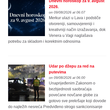
Dnevni horoskop za 9. avgust
2026.
on 09/08/2026 at 06:07
Merkur ulazi u Lava i podstiče
otvoreniji, samouvjereniji i
kreativniji način izražavanja, dok
Venera u Vagi naglašava
potrebu za skladom i korektnim odnosima
Udar po džepu za red na
putevima
on 09/08/2026 at 06:00
Unaprijeđenim Zakonom o
bezbjednosti saobraćaja
povećane novčane globe za
gotovo sve prekršaje koji dovode
do najtežih nesreća Predviđeno strogo sankcionisanje