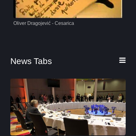
Oliver Dragojević - Cesarica
Mas
News Tabs