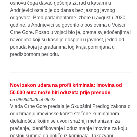
osnovu čega davao rješenja za rad u kasarni u
Andrijevici ostalo je do danas bez jasnog javnog
odgovora. Pred parlamentarne izbore u avgustu 2020.
godine, u Andrijevici se govorilo o poslovima u Vojsci
Crne Gore. Posao u vojsci bio je, prema svjedočenjima i
navodima koji su kasnije dospjeli u javnost, jedna od
ponuda koja je građanima tog kraja pominjana u
predizbornom periodu.
Novi zakon udara na profit kriminala: Imovina od
50.000 eura može biti oduzeta prije presude
on 09/08/2026 at 06:02
Vlada Crne Gore predala je Skupštini Predlog zakona o
oduzimanju imovinske koristi stečene kriminalnom
djelatnošću, kojim se uvodi snažniji mehanizam za
praćenje, identifikovanje i oduzimanje imovine za koju
postoji sumnja da potiče iz kriminala. Takozvani