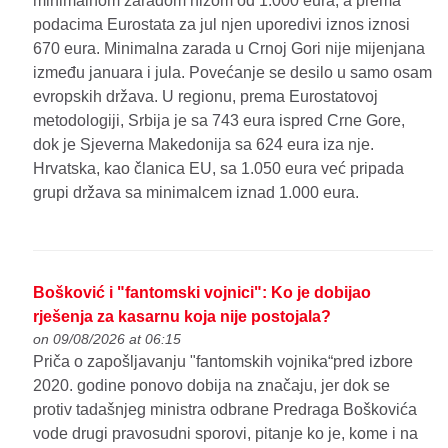
minimalnom zaradom nižom od 1.000 eura, a prema
podacima Eurostata za jul njen uporedivi iznos iznosi
670 eura. Minimalna zarada u Crnoj Gori nije mijenjana
između januara i jula. Povećanje se desilo u samo osam
evropskih država. U regionu, prema Eurostatovoj
metodologiji, Srbija je sa 743 eura ispred Crne Gore,
dok je Sjeverna Makedonija sa 624 eura iza nje.
Hrvatska, kao članica EU, sa 1.050 eura već pripada
grupi država sa minimalcem iznad 1.000 eura.
Bošković i "fantomski vojnici": Ko je dobijao
rješenja za kasarnu koja nije postojala?
on 09/08/2026 at 06:15
Priča o zapošljavanju "fantomskih vojnika“pred izbore
2020. godine ponovo dobija na značaju, jer dok se
protiv tadašnjeg ministra odbrane Predraga Boškovića
vode drugi pravosudni sporovi, pitanje ko je, kome i na