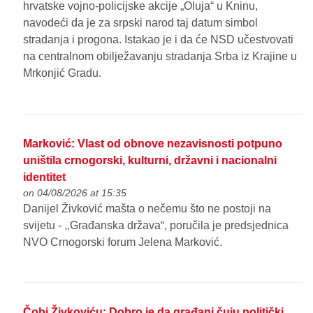
hrvatske vojno-policijske akcije „Oluja“ u Kninu,
navodeći da je za srpski narod taj datum simbol
stradanja i progona. Istakao je i da će NSD učestvovati
na centralnom obilježavanju stradanja Srba iz Krajine u
Mrkonjić Gradu.
Marković: Vlast od obnove nezavisnosti potpuno
uništila crnogorski, kulturni, državni i nacionalni
identitet
on 04/08/2026 at 15:35
Danijel Živković mašta o nečemu što ne postoji na
svijetu - ,,Građanska država“, poručila je predsjednica
NVO Crnogorski forum Jelena Marković.
Čobi Živkoviću: Dobro je da građani čuju politički