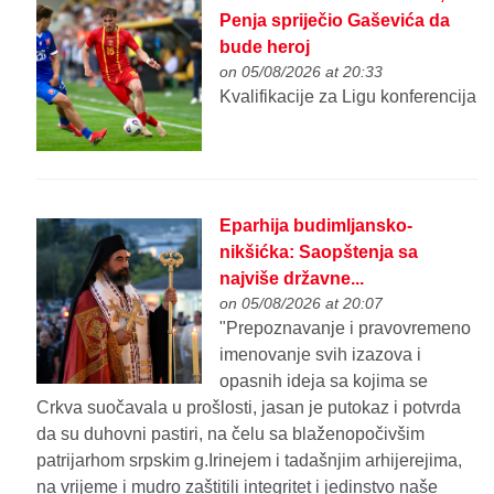
Penja spriječio Gaševića da
bude heroj
on 05/08/2026 at 20:33
Kvalifikacije za Ligu konferencija
Eparhija budimljansko-
nikšićka: Saopštenja sa
najviše državne...
on 05/08/2026 at 20:07
"Prepoznavanje i pravovremeno
imenovanje svih izazova i
opasnih ideja sa kojima se
Crkva suočavala u prošlosti, jasan je putokaz i potvrda
da su duhovni pastiri, na čelu sa blaženopočivšim
patrijarhom srpskim g.Irinejem i tadašnjim arhijerejima,
na vrijeme i mudro zaštitili integritet i jedinstvo naše