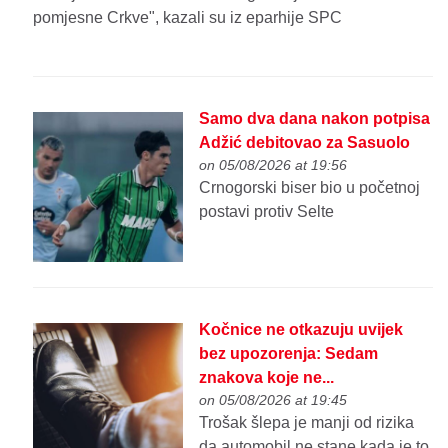
pomjesne Crkve", kazali su iz eparhije SPC
Samo dva dana nakon potpisa
Adžić debitovao za Sasuolo
on 05/08/2026 at 19:56
Crnogorski biser bio u početnoj
postavi protiv Selte
Kočnice ne otkazuju uvijek
bez upozorenja: Sedam
znakova koje ne...
on 05/08/2026 at 19:45
Trošak šlepa je manji od rizika
da automobil ne stane kada je to