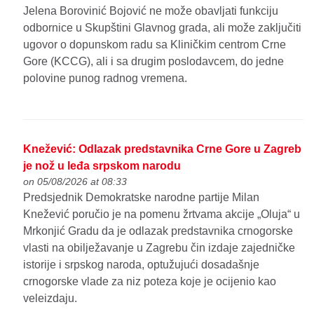
Jelena Borovinić Bojović ne može obavljati funkciju
odbornice u Skupštini Glavnog grada, ali može zaključiti
ugovor o dopunskom radu sa Kliničkim centrom Crne
Gore (KCCG), ali i sa drugim poslodavcem, do jedne
polovine punog radnog vremena.
Knežević: Odlazak predstavnika Crne Gore u Zagreb
je nož u leđa srpskom narodu
on 05/08/2026 at 08:33
Predsjednik Demokratske narodne partije Milan
Knežević poručio je na pomenu žrtvama akcije „Oluja“ u
Mrkonjić Gradu da je odlazak predstavnika crnogorske
vlasti na obilježavanje u Zagrebu čin izdaje zajedničke
istorije i srpskog naroda, optužujući dosadašnje
crnogorske vlade za niz poteza koje je ocijenio kao
veleizdaju.