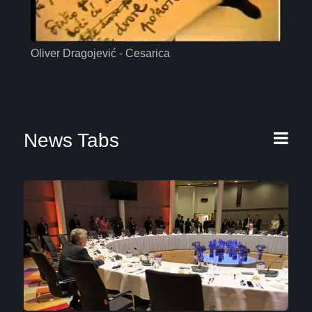
Oliver Dragojević - Cesarica
Mas
News Tabs