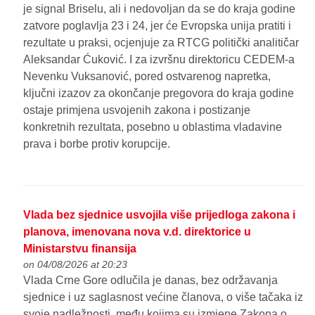
je signal Briselu, ali i nedovoljan da se do kraja godine
zatvore poglavlja 23 i 24, jer će Evropska unija pratiti i
rezultate u praksi, ocjenjuje za RTCG politički analitičar
Aleksandar Ćuković. I za izvršnu direktoricu CEDEM-a
Nevenku Vuksanović, pored ostvarenog napretka,
ključni izazov za okončanje pregovora do kraja godine
ostaje primjena usvojenih zakona i postizanje
konkretnih rezultata, posebno u oblastima vladavine
prava i borbe protiv korupcije.
Vlada bez sjednice usvojila više prijedloga zakona i
planova, imenovana nova v.d. direktorice u
Ministarstvu finansija
on 04/08/2026 at 20:23
Vlada Crne Gore odlučila je danas, bez održavanja
sjednice i uz saglasnost većine članova, o više tačaka iz
svoje nadležnosti, među kojima su izmjene Zakona o