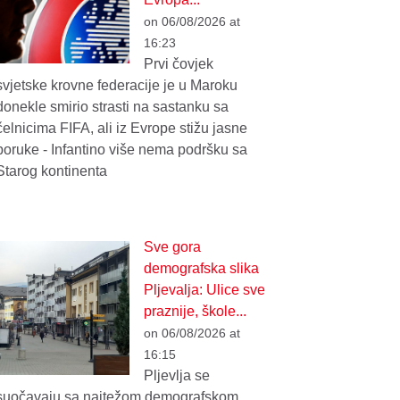
on 06/08/2026 at
16:23
Prvi čovjek
svjetske krovne federacije je u Maroku
donekle smirio strasti na sastanku sa
čelnicima FIFA, ali iz Evrope stižu jasne
poruke - Infantino više nema podršku sa
Starog kontinenta
Sve gora
demografska slika
Pljevalja: Ulice sve
praznije, škole...
on 06/08/2026 at
16:15
Pljevlja se
suočavaju sa najtežom demografskom