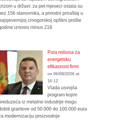
krizom u državi: za pet mjeseci ostala su
bez 156 stanovnika, a prirodni priraštaj u
najsjevernijoj crnogorskoj opštini prošle
godine iznosio minus 218
Pola miliona za
energetsku
efikasnost firmi
on 06/08/2026 at
16:12
Vlada usvojila
program kojim
preduzeća iz metalne industrije mogu
dobiti grantove od 50.000 do 100.000 eura
za modernizaciju proizvodnje