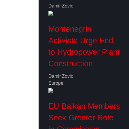
Damir Zovic
Montenegrin
Activists Urge End
to Hydropower Plant
Construction
Damir Zovic
Europe
EU Balkan Members
Seek Greater Role