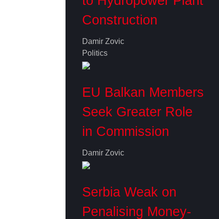
to Hydropower Plant
Construction
Damir Zovic
Politics
EU Balkan Members
Seek Greater Role
in Commission
Damir Zovic
Serbia Weak on
Penalising Money-