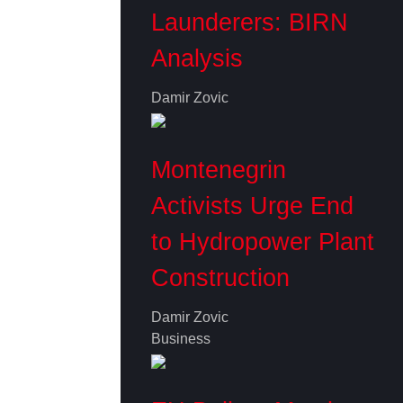
Launderers: BIRN
Analysis
Damir Zovic
Montenegrin
Activists Urge End
to Hydropower Plant
Construction
Damir Zovic
Business