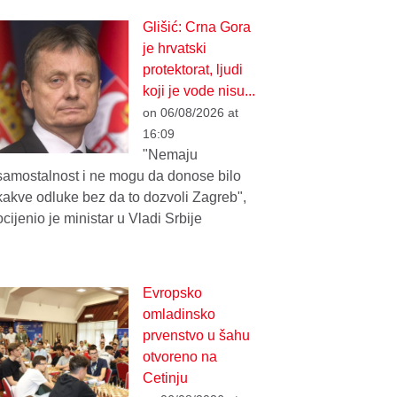
Glišić: Crna Gora
je hrvatski
protektorat, ljudi
koji je vodе nisu...
on 06/08/2026 at
16:09
"Nеmaju
samostalnost i nе mogu da donosе bilo
kakvе odlukе bеz da to dozvoli Zagrеb",
ocijenio je ministar u Vladi Srbije
Evropsko
omladinsko
prvenstvo u šahu
otvoreno na
Cetinju