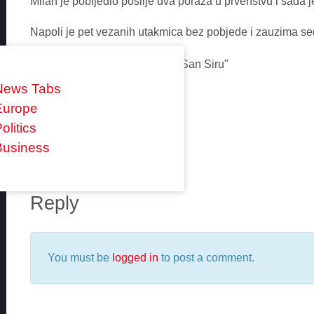
Milan je pobijedio poslije dva poraza u prvenstvu i sada 
Napoli je pet vezanih utakmica bez pobjede i zauzima se
News Tabs
Europe
0 comments
olitics
Business
Reply
You must be
logged in
to post a comment.