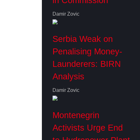
in Commission
Damir Zovic
Serbia Weak on
Penalising Money-
Launderers: BIRN
Analysis
Damir Zovic
Montenegrin
Activists Urge End