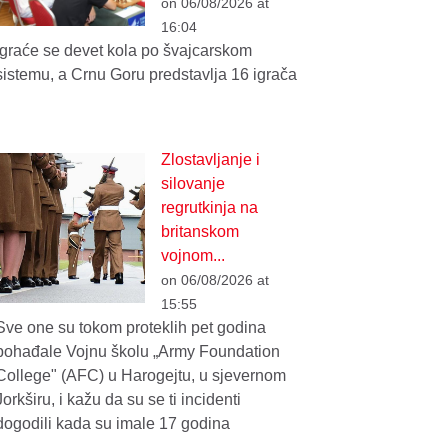
on 06/08/2026 at
16:04
Igraće se devet kola po švajcarskom
sistemu, a Crnu Goru predstavlja 16 igrača
Zlostavljanje i
silovanje
regrutkinja na
britanskom
vojnom...
on 06/08/2026 at
15:55
Sve one su tokom proteklih pet godina
pohađale Vojnu školu „Army Foundation
College" (AFC) u Harogejtu, u sjevernom
Jorkširu, i kažu da su se ti incidenti
dogodili kada su imale 17 godina