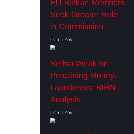
EU Balkan Members
Seek Greater Role
in Commission
Damir Zovic
Serbia Weak on
Penalising Money-
Launderers: BIRN
Analysis
Damir Zovic