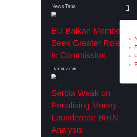
News Tabs
EU Balkan Members
Seek Greater Role
in Commission
P
Damir Zovic
Serbia Weak on
Penalising Money-
Launderers: BIRN
Analysis