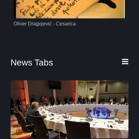
Oliver Dragojević - Cesarica
Mas
News Tabs