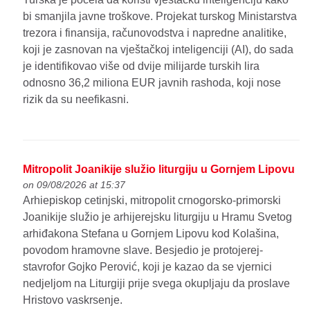
bi smanjila javne troškove. Projekat turskog Ministarstva
trezora i finansija, računovodstva i napredne analitike,
koji je zasnovan na vještačkoj inteligenciji (AI), do sada
je identifikovao više od dvije milijarde turskih lira
odnosno 36,2 miliona EUR javnih rashoda, koji nose
rizik da su neefikasni.
Mitropolit Joanikije služio liturgiju u Gornjem Lipovu
on 09/08/2026 at 15:37
Arhiepiskop cetinjski, mitropolit crnogorsko-primorski
Joanikije služio je arhijerejsku liturgiju u Hramu Svetog
arhiđakona Stefana u Gornjem Lipovu kod Kolašina,
povodom hramovne slave. Besjedio je protojerej-
stavrofor Gojko Perović, koji je kazao da se vjernici
nedjeljom na Liturgiji prije svega okupljaju da proslave
Hristovo vaskrsenje.