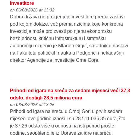
investitore
on 06/08/2026 at 13:32
Dobra država ne procjenjuje investitore prema zastavi
pod kojom dolaze, već prema rizicima koje konkretna
investicija može proizvesti po njenu ekonomsku
bezbjednost, kritičnu infrastrukturu i stratešku
autonomiju ocijenio je Mladen Grgić, saradnik u nastavi
na Fakultetu političkih nauka u Podgorici i nekadašnji
direktor Agencije za investicije Crne Gore.
Prihodi od igara na sreću za sedam mjeseci veći 37,3
odsto, dostigli 28,5 miliona eura
on 06/08/2026 at 13:25
Prihodi od igara na sreću u Crnoj Gori u prvih sedam
mjeseci ove godine iznosili su 28.511.036,35 eura, što
je 37,26 odsto više u odnosu na isti period prošle
godine, saopšteno je iz Uprave za igre na sreću.