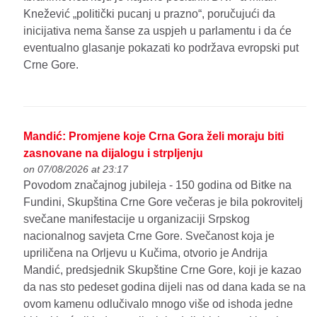
Knežević „politički pucanj u prazno“, poručujući da
inicijativa nema šanse za uspjeh u parlamentu i da će
eventualno glasanje pokazati ko podržava evropski put
Crne Gore.
Mandić: Promjene koje Crna Gora želi moraju biti
zasnovane na dijalogu i strpljenju
on 07/08/2026 at 23:17
Povodom značajnog jubileja - 150 godina od Bitke na
Fundini, Skupština Crne Gore večeras je bila pokrovitelj
svečane manifestacije u organizaciji Srpskog
nacionalnog savjeta Crne Gore. Svečanost koja je
upriličena na Orljevu u Kučima, otvorio je Andrija
Mandić, predsjednik Skupštine Crne Gore, koji je kazao
da nas sto pedeset godina dijeli nas od dana kada se na
ovom kamenu odlučivalo mnogo više od ishoda jedne