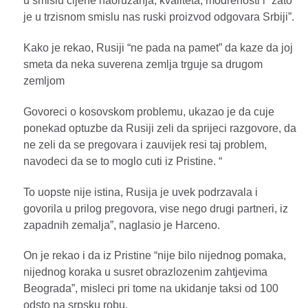
u smislu cijene naoruzanja, kvaliteta, modrenosti i “zato
je u trzisnom smislu nas ruski proizvod odgovara Srbiji”.
Kako je rekao, Rusiji “ne pada na pamet” da kaze da joj
smeta da neka suverena zemlja trguje sa drugom
zemljom
Govoreci o kosovskom problemu, ukazao je da cuje
ponekad optuzbe da Rusiji zeli da sprijeci razgovore, da
ne zeli da se pregovara i zauvijek resi taj problem,
navodeci da se to moglo cuti iz Pristine. “
To uopste nije istina, Rusija je uvek podrzavala i
govorila u prilog pregovora, vise nego drugi partneri, iz
zapadnih zemalja”, naglasio je Harceno.
On je rekao i da iz Pristine “nije bilo nijednog pomaka,
nijednog koraka u susret obrazlozenim zahtjevima
Beograda”, misleci pri tome na ukidanje taksi od 100
odsto na srpsku robu.