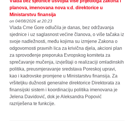
Vlada bez sjednice usvojila više prijedloga zakona i
planova, imenovana nova v.d. direktorice u
Ministarstvu finansija
on 04/08/2026 at 20:23
Vlada Crne Gore odlučila je danas, bez održavanja
sjednice i uz saglasnost većine članova, o više tačaka iz
svoje nadležnosti, među kojima su izmjene Zakona o
odgovornosti pravnih lica za krivična djela, akcioni plan
za sprovođenje preporuka Evropskog komiteta za
sprečavanje mučenja, izvještaji o realizaciji omladinskih
politika, preusmjeravanje sredstava Poreskoj upravi,
kao i kadrovske promjene u Ministarstvu finansija. Za
vršiteljku dužnosti generalne direktorice Direktorata za
finansijski sistem i koordinaciju politika imenovana je
Jelena Davidović, dok je Aleksandra Popović
razriješena te funkcije.