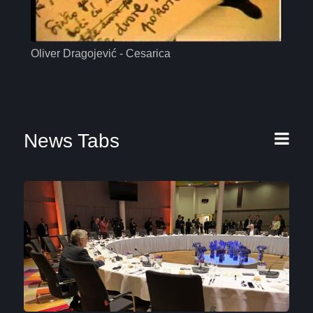
Oliver Dragojević - Cesarica
Mas
News Tabs