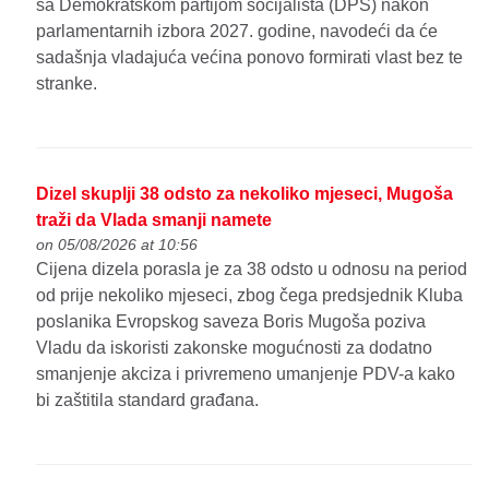
sa Demokratskom partijom socijalista (DPS) nakon
parlamentarnih izbora 2027. godine, navodeći da će
sadašnja vladajuća većina ponovo formirati vlast bez te
stranke.
Dizel skuplji 38 odsto za nekoliko mjeseci, Mugoša
traži da Vlada smanji namete
on 05/08/2026 at 10:56
Cijena dizela porasla je za 38 odsto u odnosu na period
od prije nekoliko mjeseci, zbog čega predsjednik Kluba
poslanika Evropskog saveza Boris Mugoša poziva
Vladu da iskoristi zakonske mogućnosti za dodatno
smanjenje akciza i privremeno umanjenje PDV-a kako
bi zaštitila standard građana.