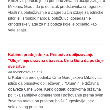
Knežević poručio je na pomenu žrtvama akcije „Oluja“ u
Mrkonjić Gradu da je odlazak predstavnika crnogorske
vlasti na obilježavanje u Zagrebu čin izdaje zajedničke
istorije i srpskog naroda, optužujući dosadašnje
crnogorske vlade za niz poteza koje je ocijenio kao
veleizdaju.
Kabinet predsjednika: Prisustvo obilježavanju
“Oluje” nije državna obaveza, Crna Gora da poštuje
sve žrtve
on 05/08/2026 at 08:15
Iz Kabineta predsjednika Crne Gore jakova Milatovića
ističu da prisustvo obilježavanju “Oluje” nije državna
obaveza Crne Gore. Kako dodaju odgovorna državna
politika zahtijeva odmjerenost i poštovanje prema svim
žrtvama ratova na prostoru bivše Jugoslavije, bez
selektivnog pristupa.