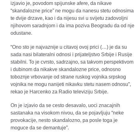
izjavio je, povodom spijunske afere, da nikave
“skandalozne price” ne mogu da nanesu stetu odnosima
te dvije drzave, kao i da nijesu svi u svijetu zadovoljni
njihovom saradnjom i da ima poziva Beogradu da od nje
odustane.
“Ono sto je najvaznije u citavoj ovoj prici (…) je da su
sada nasi bilateralni odnosi i prijateljstvo Srbije i Rusije
stabilni. To je cvrsto, sadrzajno, sa takvom perspektivom
i dubinom da nikakve skandalozne price, odnosno
toboznje vrbovanje od strane ruskog vojnika srpskog
vojnika ne mogu nanijeti nikavku stetu nasem odnosu”,
rekao je Harcenko za Radio televiziju Srbije.
On je izjavio da se cesto desavalo, uoci znacajnih
sastanaka na visokom nivou, da se pojavljuju “neke
provokacije, nesto skandalozno, pa posle toga je
moguce da se demantuje”.