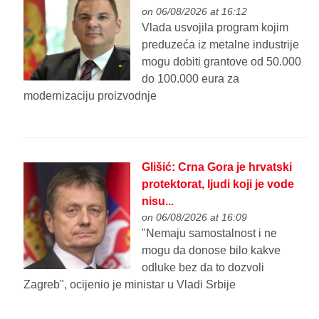
on 06/08/2026 at 16:12
Vlada usvojila program kojim
preduzeća iz metalne industrije
mogu dobiti grantove od 50.000
do 100.000 eura za
modernizaciju proizvodnje
Glišić: Crna Gora je hrvatski
protektorat, ljudi koji je vodе
nisu...
on 06/08/2026 at 16:09
"Nеmaju samostalnost i nе
mogu da donosе bilo kakvе
odlukе bеz da to dozvoli
Zagrеb", ocijenio je ministar u Vladi Srbije