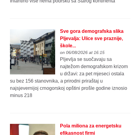
Infantino više nema podršku sa Starog kontinenta
Sve gora demografska slika
Pljevalja: Ulice sve praznije,
škole...
on 06/08/2026 at 16:15
Pljevlja se suočavaju sa
najtežom demografskom krizom
u državi: za pet mjeseci ostala
su bez 156 stanovnika, a prirodni priraštaj u
najsjevernijoj crnogorskoj opštini prošle godine iznosio
minus 218
Pola miliona za energetsku
efikasnost firmi