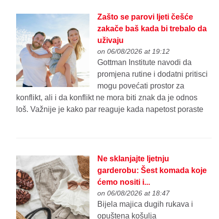
Zašto se parovi ljeti češće
zakače baš kada bi trebalo da
uživaju
on 06/08/2026 at 19:12
Gottman Institute navodi da
promjena rutine i dodatni pritisci
mogu povećati prostor za
konflikt, ali i da konflikt ne mora biti znak da je odnos
loš. Važnije je kako par reaguje kada napetost poraste
Ne sklanjajte ljetnju
garderobu: Šest komada koje
ćemo nositi i...
on 06/08/2026 at 18:47
Bijela majica dugih rukava i
opuštena košulja