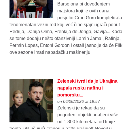
Barselona bi dovođenjem
majstora koji je ovih dana
posjetio Crnu Goru kompletirala
fenomenalan vezni red koji već čine sjajni igrači poput
Pedrija, Danija Olma, Frenkija de Jonga, Gavija... Kada
se tome dodaju nešto ofanzivniji Lamin Jamal, Rafinja,
Fermin Lopes, Entoni Gordon i ostali jasno je da će Flik
ove sezone imati napadačku mašineriju
Zelenski tvrdi da je Ukrajina
napala rusku naftnu i
pomorsku...
on 06/08/2026 at 19:57
Zelenski je rekao da su
pogođeni objekti udaljeni više
od 1.300 kilometara od linije
fronta, uključujući rafineriju nafte Bašnjeft-Novoil u