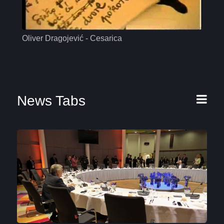
Oliver Dragojević - Cesarica
Mas
News Tabs