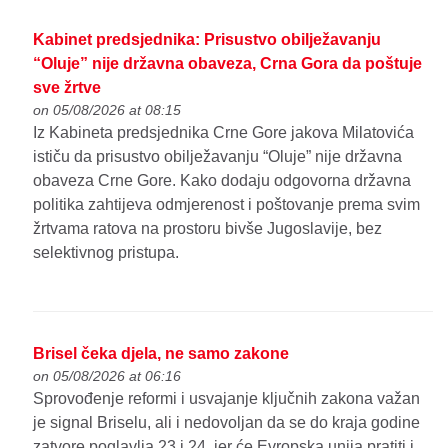
Kabinet predsjednika: Prisustvo obilježavanju
“Oluje” nije državna obaveza, Crna Gora da poštuje
sve žrtve
on 05/08/2026 at 08:15
Iz Kabineta predsjednika Crne Gore jakova Milatovića
ističu da prisustvo obilježavanju “Oluje” nije državna
obaveza Crne Gore. Kako dodaju odgovorna državna
politika zahtijeva odmjerenost i poštovanje prema svim
žrtvama ratova na prostoru bivše Jugoslavije, bez
selektivnog pristupa.
Brisel čeka djela, ne samo zakone
on 05/08/2026 at 06:16
Sprovođenje reformi i usvajanje ključnih zakona važan
je signal Briselu, ali i nedovoljan da se do kraja godine
zatvore poglavlja 23 i 24, jer će Evropska unija pratiti i