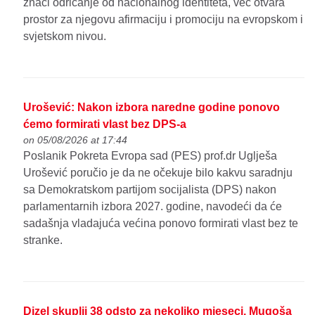
znači odricanje od nacionalnog identiteta, već otvara
prostor za njegovu afirmaciju i promociju na evropskom i
svjetskom nivou.
Urošević: Nakon izbora naredne godine ponovo
ćemo formirati vlast bez DPS-a
on 05/08/2026 at 17:44
Poslanik Pokreta Evropa sad (PES) prof.dr Uglješa
Urošević poručio je da ne očekuje bilo kakvu saradnju
sa Demokratskom partijom socijalista (DPS) nakon
parlamentarnih izbora 2027. godine, navodeći da će
sadašnja vladajuća većina ponovo formirati vlast bez te
stranke.
Dizel skuplji 38 odsto za nekoliko mjeseci, Mugoša