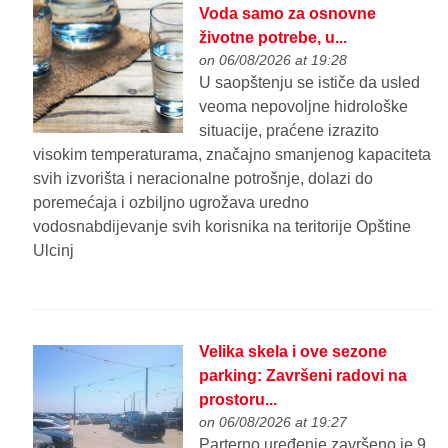
Voda samo za osnovne
životne potrebe, u...
on 06/08/2026 at 19:28
U saopštenju se ističe da usled
veoma nepovoljne hidrološke
situacije, praćene izrazito
visokim temperaturama, značajno smanjenog kapaciteta
svih izvorišta i neracionalne potrošnje, dolazi do
poremećaja i ozbiljno ugrožava uredno
vodosnabdijevanje svih korisnika na teritorije Opštine
Ulcinj
Velika skela i ove sezone
parking: Završeni radovi na
prostoru...
on 06/08/2026 at 19:27
Parterno uređenje završeno je 9.