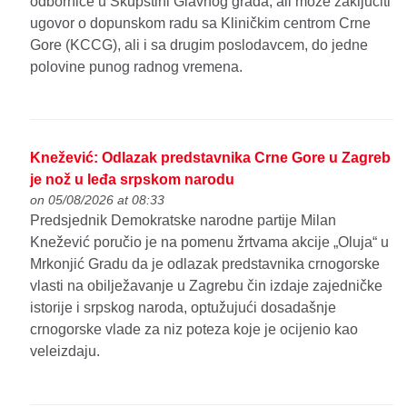
odbornice u Skupštini Glavnog grada, ali može zaključiti
ugovor o dopunskom radu sa Kliničkim centrom Crne
Gore (KCCG), ali i sa drugim poslodavcem, do jedne
polovine punog radnog vremena.
Knežević: Odlazak predstavnika Crne Gore u Zagreb
je nož u leđa srpskom narodu
on 05/08/2026 at 08:33
Predsjednik Demokratske narodne partije Milan
Knežević poručio je na pomenu žrtvama akcije „Oluja“ u
Mrkonjić Gradu da je odlazak predstavnika crnogorske
vlasti na obilježavanje u Zagrebu čin izdaje zajedničke
istorije i srpskog naroda, optužujući dosadašnje
crnogorske vlade za niz poteza koje je ocijenio kao
veleizdaju.