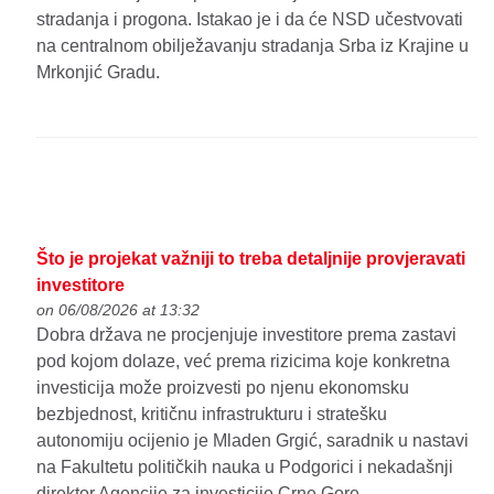
stradanja i progona. Istakao je i da će NSD učestvovati
na centralnom obilježavanju stradanja Srba iz Krajine u
Mrkonjić Gradu.
Što je projekat važniji to treba detaljnije provjeravati
investitore
on 06/08/2026 at 13:32
Dobra država ne procjenjuje investitore prema zastavi
pod kojom dolaze, već prema rizicima koje konkretna
investicija može proizvesti po njenu ekonomsku
bezbjednost, kritičnu infrastrukturu i stratešku
autonomiju ocijenio je Mladen Grgić, saradnik u nastavi
na Fakultetu političkih nauka u Podgorici i nekadašnji
direktor Agencije za investicije Crne Gore.