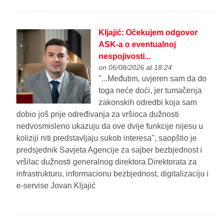
Kljajić: Očekujem odgovor
ASK-a o eventualnoj
nespojivosti...
on 06/08/2026 at 18:24
"...Međutim, uvjeren sam da do
toga neće doći, jer tumačenja
zakonskih odredbi koja sam
dobio još prije određivanja za vršioca dužnosti
nedvosmisleno ukazuju da ove dvije funkcije nijesu u
koliziji niti predstavljaju sukob interesa", saopštio je
predsjednik Savjeta Agencije za sajber bezbjednost i
vršilac dužnosti generalnog direktora Direktorata za
infrastrukturu, informacionu bezbjednost, digitalizaciju i
e-servise Jovan Kljajić