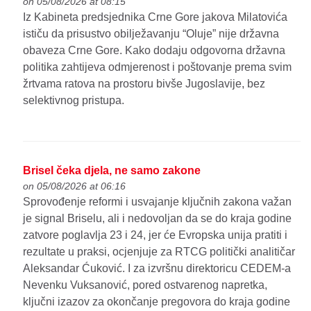
on 05/08/2026 at 08:15
Iz Kabineta predsjednika Crne Gore jakova Milatovića
ističu da prisustvo obilježavanju “Oluje” nije državna
obaveza Crne Gore. Kako dodaju odgovorna državna
politika zahtijeva odmjerenost i poštovanje prema svim
žrtvama ratova na prostoru bivše Jugoslavije, bez
selektivnog pristupa.
Brisel čeka djela, ne samo zakone
on 05/08/2026 at 06:16
Sprovođenje reformi i usvajanje ključnih zakona važan
je signal Briselu, ali i nedovoljan da se do kraja godine
zatvore poglavlja 23 i 24, jer će Evropska unija pratiti i
rezultate u praksi, ocjenjuje za RTCG politički analitičar
Aleksandar Ćuković. I za izvršnu direktoricu CEDEM-a
Nevenku Vuksanović, pored ostvarenog napretka,
ključni izazov za okončanje pregovora do kraja godine