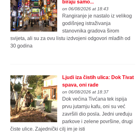
biraju samo...
on 06/08/2026 at 18:43
Rangiranje je nastalo iz velikog
godišnjeg istraživanja
stanovnika gradova širom
svijeta, ali su za ovu listu izdvojeni odgovori mlađih od
30 godina
Ljudi iza čistih ulica: Dok Tivat
spava, oni rade
on 06/08/2026 at 18:37
Dok većina Tivćana tek ispija
prvu jutarnju kafu, oni su već
završili dio posla. Jedni uređuju
parkove i zelene površine, drugi
čiste ulice. Zajednički cilj im je isti