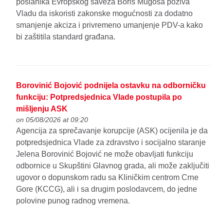
poslanika Evropskog saveza Boris Mugoša poziva
Vladu da iskoristi zakonske mogućnosti za dodatno
smanjenje akciza i privremeno umanjenje PDV-a kako
bi zaštitila standard građana.
Borovinić Bojović podnijela ostavku na odborničku
funkciju: Potpredsjednica Vlade postupila po
mišljenju ASK
on 05/08/2026 at 09:20
Agencija za sprečavanje korupcije (ASK) ocijenila je da
potpredsjednica Vlade za zdravstvo i socijalno staranje
Jelena Borovinić Bojović ne može obavljati funkciju
odbornice u Skupštini Glavnog grada, ali može zaključiti
ugovor o dopunskom radu sa Kliničkim centrom Crne
Gore (KCCG), ali i sa drugim poslodavcem, do jedne
polovine punog radnog vremena.