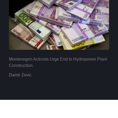
Montenegrin Activists Urge End to Hydropower Plant
Construction
Damir Zovic