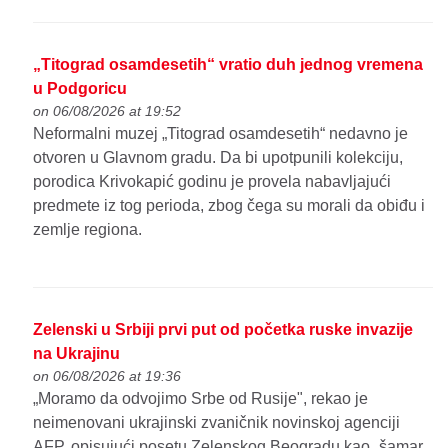
„Titograd osamdesetih“ vratio duh jednog vremena
u Podgoricu
on 06/08/2026 at 19:52
Neformalni muzej „Titograd osamdesetih“ nedavno je
otvoren u Glavnom gradu. Da bi upotpunili kolekciju,
porodica Krivokapić godinu je provela nabavljajući
predmete iz tog perioda, zbog čega su morali da obiđu i
zemlje regiona.
Zelenski u Srbiji prvi put od početka ruske invazije
na Ukrajinu
on 06/08/2026 at 19:36
„Moramo da odvojimo Srbe od Rusije", rekao je
neimenovani ukrajinski zvaničnik novinskoj agenciji
AFP, opisujući posetu Zelenskog Beogradu kao „šamar