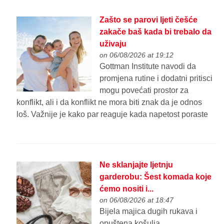
Zašto se parovi ljeti češće
zakače baš kada bi trebalo da
uživaju
on 06/08/2026 at 19:12
Gottman Institute navodi da
promjena rutine i dodatni pritisci
mogu povećati prostor za
konflikt, ali i da konflikt ne mora biti znak da je odnos
loš. Važnije je kako par reaguje kada napetost poraste
Ne sklanjajte ljetnju
garderobu: Šest komada koje
ćemo nositi i...
on 06/08/2026 at 18:47
Bijela majica dugih rukava i
opuštena košulja