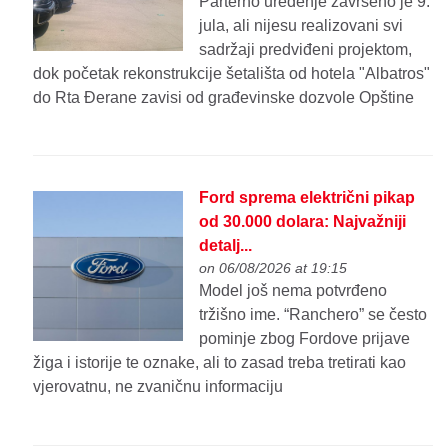
Parterno uređenje završeno je 9.
jula, ali nijesu realizovani svi
sadržaji predviđeni projektom,
dok početak rekonstrukcije šetališta od hotela "Albatros"
do Rta Đerane zavisi od građevinske dozvole Opštine
Ford sprema električni pikap
od 30.000 dolara: Najvažniji
detalj...
on 06/08/2026 at 19:15
Model još nema potvrđeno
tržišno ime. “Ranchero” se često
pominje zbog Fordove prijave
žiga i istorije te oznake, ali to zasad treba tretirati kao
vjerovatnu, ne zvaničnu informaciju