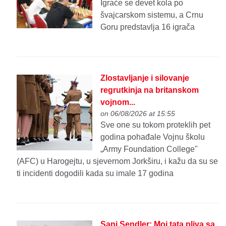
Igraće se devet kola po
švajcarskom sistemu, a Crnu
Goru predstavlja 16 igrača
Zlostavljanje i silovanje
regrutkinja na britanskom
vojnom...
on 06/08/2026 at 15:55
Sve one su tokom proteklih pet
godina pohađale Vojnu školu
„Army Foundation College"
(AFC) u Harogejtu, u sjevernom Jorkširu, i kažu da su se
ti incidenti dogodili kada su imale 17 godina
Sani Sendler: Moj tata pliva sa