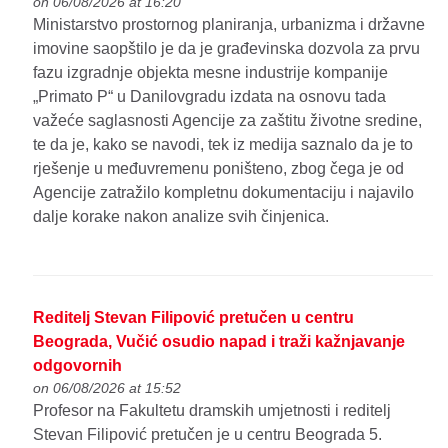
on 06/08/2026 at 16:20
Ministarstvo prostornog planiranja, urbanizma i državne
imovine saopštilo je da je građevinska dozvola za prvu
fazu izgradnje objekta mesne industrije kompanije
„Primato P“ u Danilovgradu izdata na osnovu tada
važeće saglasnosti Agencije za zaštitu životne sredine,
te da je, kako se navodi, tek iz medija saznalo da je to
rješenje u međuvremenu poništeno, zbog čega je od
Agencije zatražilo kompletnu dokumentaciju i najavilo
dalje korake nakon analize svih činjenica.
Reditelj Stevan Filipović pretučen u centru
Beograda, Vučić osudio napad i traži kažnjavanje
odgovornih
on 06/08/2026 at 15:52
Profesor na Fakultetu dramskih umjetnosti i reditelj
Stevan Filipović pretučen je u centru Beograda 5.