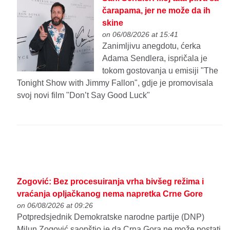
čarapama, jer ne može da ih
skine
on 06/08/2026 at 15:41
Zanimljivu anegdotu, ćerka
Adama Sendlera, ispričala je
tokom gostovanja u emisiji "The
Tonight Show with Jimmy Fallon", gdje je promovisala
svoj novi film "Don’t Say Good Luck"
Zogović: Bez procesuiranja vrha bivšeg režima i
vraćanja opljačkanog nema napretka Crne Gore
on 06/08/2026 at 09:26
Potpredsjednik Demokratske narodne partije (DNP)
Milun Zogović saopštio je da Crna Gora ne može postati