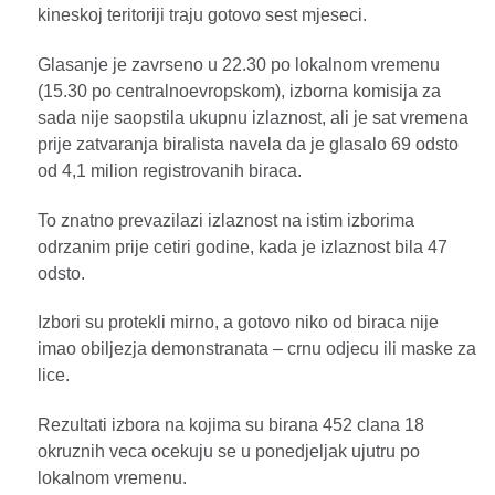
kineskoj teritoriji traju gotovo sest mjeseci.
Glasanje je zavrseno u 22.30 po lokalnom vremenu
(15.30 po centralnoevropskom), izborna komisija za
sada nije saopstila ukupnu izlaznost, ali je sat vremena
prije zatvaranja biralista navela da je glasalo 69 odsto
od 4,1 milion registrovanih biraca.
To znatno prevazilazi izlaznost na istim izborima
odrzanim prije cetiri godine, kada je izlaznost bila 47
odsto.
Izbori su protekli mirno, a gotovo niko od biraca nije
imao obiljezja demonstranata – crnu odjecu ili maske za
lice.
Rezultati izbora na kojima su birana 452 clana 18
okruznih veca ocekuju se u ponedjeljak ujutru po
lokalnom vremenu.