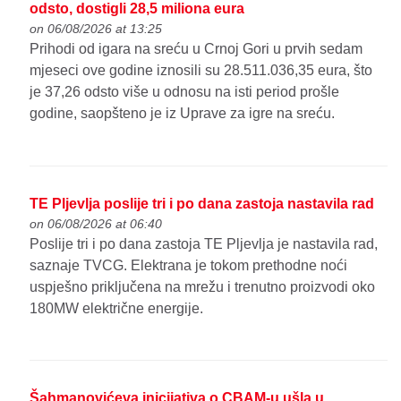
odsto, dostigli 28,5 miliona eura
on 06/08/2026 at 13:25
Prihodi od igara na sreću u Crnoj Gori u prvih sedam
mjeseci ove godine iznosili su 28.511.036,35 eura, što
je 37,26 odsto više u odnosu na isti period prošle
godine, saopšteno je iz Uprave za igre na sreću.
TE Pljevlja poslije tri i po dana zastoja nastavila rad
on 06/08/2026 at 06:40
Poslije tri i po dana zastoja TE Pljevlja je nastavila rad,
saznaje TVCG. Elektrana je tokom prethodne noći
uspješno priključena na mrežu i trenutno proizvodi oko
180MW električne energije.
Šahmanovićeva inicijativa o CBAM-u ušla u