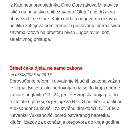
Iz Kabineta predsjednika Crne Gore jakova Milatovića
ističu da prisustvo obilježavanju “Oluje” nije državna
obaveza Crne Gore. Kako dodaju odgovorna državna
politika zahtijeva odmjerenost i poštovanje prema svim
žrtvama ratova na prostoru bivše Jugoslavije, bez
selektivnog pristupa.
Brisel čeka djela, ne samo zakone
on 05/08/2026 at 06:16
Sprovođenje reformi i usvajanje ključnih zakona važan
je signal Briselu, ali i nedovoljan da se do kraja godine
zatvore poglavlja 23 i 24, jer će Evropska unija pratiti i
rezultate u praksi, ocjenjuje za RTCG politički analitičar
Aleksandar Ćuković. I za izvršnu direktoricu CEDEM-a
Nevenku Vuksanović, pored ostvarenog napretka,
ključni izazov za okončanje pregovora do kraja godine