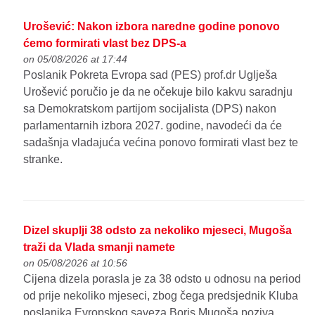
Urošević: Nakon izbora naredne godine ponovo
ćemo formirati vlast bez DPS-a
on 05/08/2026 at 17:44
Poslanik Pokreta Evropa sad (PES) prof.dr Uglješa
Urošević poručio je da ne očekuje bilo kakvu saradnju
sa Demokratskom partijom socijalista (DPS) nakon
parlamentarnih izbora 2027. godine, navodeći da će
sadašnja vladajuća većina ponovo formirati vlast bez te
stranke.
Dizel skuplji 38 odsto za nekoliko mjeseci, Mugoša
traži da Vlada smanji namete
on 05/08/2026 at 10:56
Cijena dizela porasla je za 38 odsto u odnosu na period
od prije nekoliko mjeseci, zbog čega predsjednik Kluba
poslanika Evropskog saveza Boris Mugoša poziva