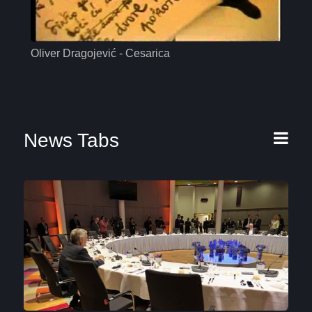
Oliver Dragojević - Cesarica
Mas
News Tabs