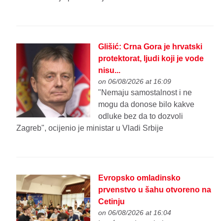
Glišić: Crna Gora je hrvatski
protektorat, ljudi koji je vodе
nisu...
on 06/08/2026 at 16:09
"Nеmaju samostalnost i nе
mogu da donosе bilo kakvе
odlukе bеz da to dozvoli
Zagrеb", ocijenio je ministar u Vladi Srbije
Evropsko omladinsko
prvenstvo u šahu otvoreno na
Cetinju
on 06/08/2026 at 16:04