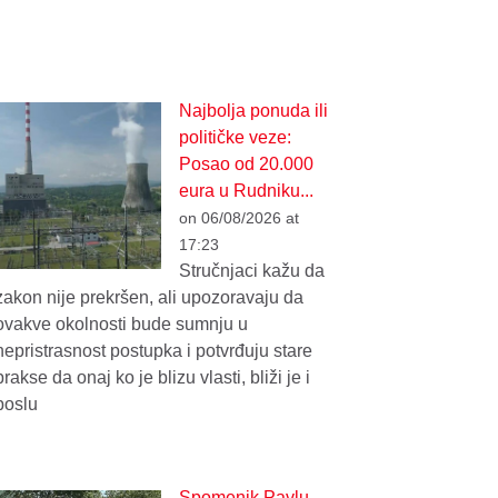
Najbolja ponuda ili
političke veze:
Posao od 20.000
eura u Rudniku...
on 06/08/2026 at
17:23
Stručnjaci kažu da
zakon nije prekršen, ali upozoravaju da
ovakve okolnosti bude sumnju u
nepristrasnost postupka i potvrđuju stare
prakse da onaj ko je blizu vlasti, bliži je i
poslu
Spomenik Pavlu