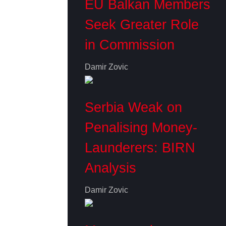
EU Balkan Members
Seek Greater Role
in Commission
Damir Zovic
Serbia Weak on
Penalising Money-
Launderers: BIRN
Analysis
Damir Zovic