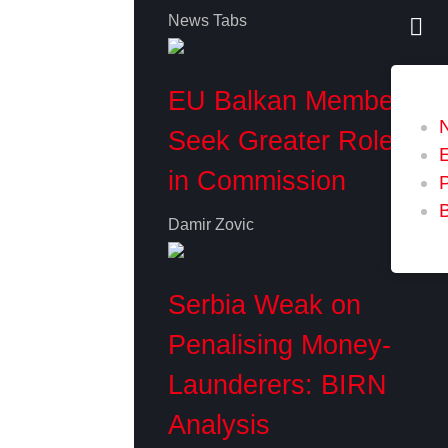
News Tabs
EU Balkan Members
Seek Greater Role
in Commission
P
Damir Zovic
Serbia Weak on
Penalising Money-
Launderers: BIRN
Analysis