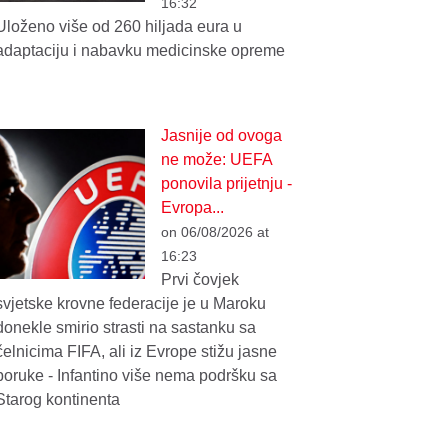
16:32
Uloženo više od 260 hiljada eura u
adaptaciju i nabavku medicinske opreme
Jasnije od ovoga
ne može: UEFA
ponovila prijetnju -
Evropa...
on 06/08/2026 at
16:23
Prvi čovjek
svjetske krovne federacije je u Maroku
donekle smirio strasti na sastanku sa
čelnicima FIFA, ali iz Evrope stižu jasne
poruke - Infantino više nema podršku sa
Starog kontinenta