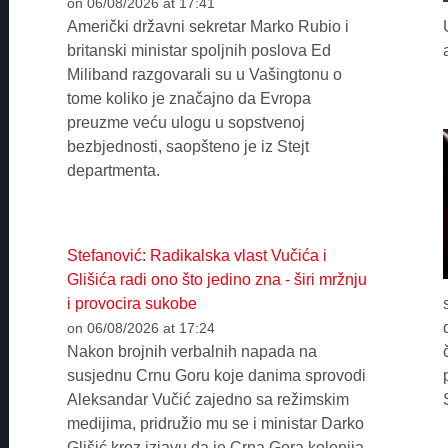
on 06/08/2026 at 17:41
Američki državni sekretar Marko Rubio i
britanski ministar spoljnih poslova Ed
Miliband razgovarali su u Vašingtonu o
tome koliko je značajno da Evropa
preuzme veću ulogu u sopstvenoj
bezbjednosti, saopšteno je iz Stejt
departmenta.
Stefanović: Radikalska vlast Vučića i
Glišića radi ono što jedino zna - širi mržnju
i provocira sukobe
on 06/08/2026 at 17:24
Nakon brojnih verbalnih napada na
susjednu Crnu Goru koje danima sprovodi
Aleksandar Vučić zajedno sa režimskim
medijima, pridružio mu se i ministar Darko
Glišić kroz izjavu da je Crna Gora kolonija