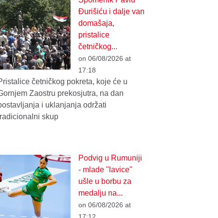
Đurišiću i dalje van
domašaja,
pristalice
četničkog...
on 06/08/2026 at
17:18
Pristalice četničkog pokreta, koje će u
Gornjem Zaostru prekosjutra, na dan
postavljanja i uklanjanja održati
tradicionalni skup
Podvig u Rumuniji
- mlade "lavice"
ušle u borbu za
medalju na...
on 06/08/2026 at
17:12