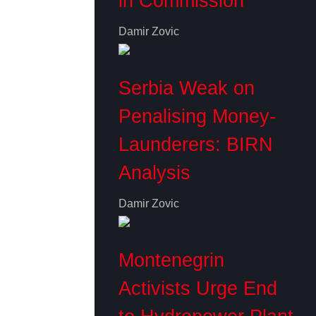
in Commission
Damir Zovic
Serbia Weak on
Penalising Money-
Launderers: BIRN
Analysis
Damir Zovic
Montenegrin
Activists Urge End