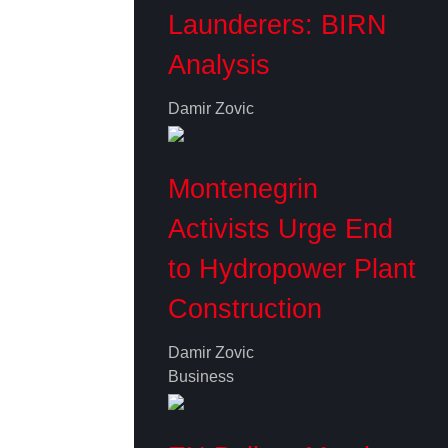
Launderers: BIRN
Analysis
Damir Zovic
Montenegrin
Activists Urge End
to Hydropower Plant
Construction
Damir Zovic
Business