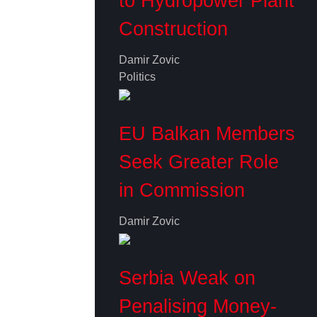
to Hydropower Plant
Construction
Damir Zovic
Politics
EU Balkan Members
Seek Greater Role
in Commission
Damir Zovic
Serbia Weak on
Penalising Money-