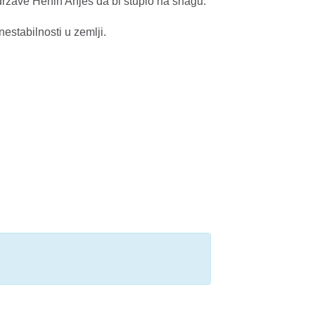
drzave Henin Anjes da bi stupio na snagu.
estabilnosti u zemlji.