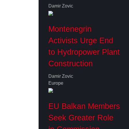
Damir Zovic
Montenegrin
Activists Urge End
to Hydropower Plant
Construction
Damir Zovic
Europe
EU Balkan Members
Seek Greater Role