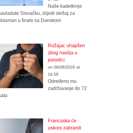
Naše kadetkinje
savladale Slovačku, slijedi okršaj za
plasman u finale sa Danskom
Rožajac uhapšen
zbog nasilja u
porodici
on 06/08/2026 at
16:58
Određeno mu
zadržavanje do 72
sata
Francuska će
uskoro zabraniti