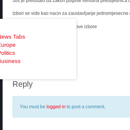
Jos je preostalo da zakon potpise trenutna predsjednica 
Izbori se vide kao nacin za zaustavljanje jednomjesecne n
News Tabs
Europe
0 comments
olitics
Business
Reply
You must be
logged in
to post a comment.