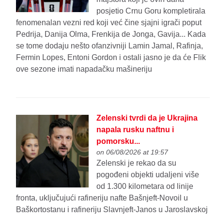
posjetio Crnu Goru kompletirala
fenomenalan vezni red koji već čine sjajni igrači poput
Pedrija, Danija Olma, Frenkija de Jonga, Gavija... Kada
se tome dodaju nešto ofanzivniji Lamin Jamal, Rafinja,
Fermin Lopes, Entoni Gordon i ostali jasno je da će Flik
ove sezone imati napadačku mašineriju
Zelenski tvrdi da je Ukrajina
napala rusku naftnu i
pomorsku...
on 06/08/2026 at 19:57
Zelenski je rekao da su
pogođeni objekti udaljeni više
od 1.300 kilometara od linije
fronta, uključujući rafineriju nafte Bašnjeft-Novoil u
Baškortostanu i rafineriju Slavnjeft-Janos u Jaroslavskoj