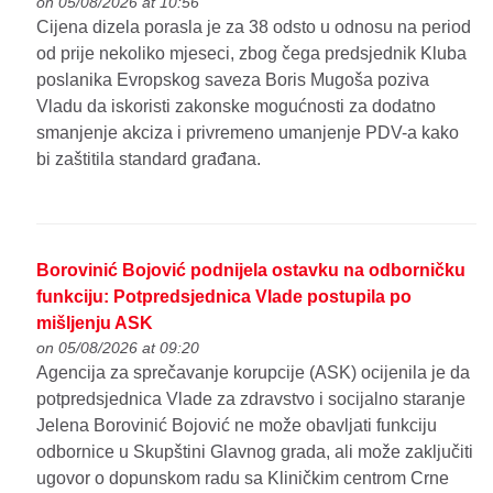
on 05/08/2026 at 10:56
Cijena dizela porasla je za 38 odsto u odnosu na period
od prije nekoliko mjeseci, zbog čega predsjednik Kluba
poslanika Evropskog saveza Boris Mugoša poziva
Vladu da iskoristi zakonske mogućnosti za dodatno
smanjenje akciza i privremeno umanjenje PDV-a kako
bi zaštitila standard građana.
Borovinić Bojović podnijela ostavku na odborničku
funkciju: Potpredsjednica Vlade postupila po
mišljenju ASK
on 05/08/2026 at 09:20
Agencija za sprečavanje korupcije (ASK) ocijenila je da
potpredsjednica Vlade za zdravstvo i socijalno staranje
Jelena Borovinić Bojović ne može obavljati funkciju
odbornice u Skupštini Glavnog grada, ali može zaključiti
ugovor o dopunskom radu sa Kliničkim centrom Crne