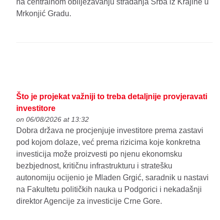
na centralnom obilježavanju stradanja Srba iz Krajine u
Mrkonjić Gradu.
Što je projekat važniji to treba detaljnije provjeravati
investitore
on 06/08/2026 at 13:32
Dobra država ne procjenjuje investitore prema zastavi
pod kojom dolaze, već prema rizicima koje konkretna
investicija može proizvesti po njenu ekonomsku
bezbjednost, kritičnu infrastrukturu i stratešku
autonomiju ocijenio je Mladen Grgić, saradnik u nastavi
na Fakultetu političkih nauka u Podgorici i nekadašnji
direktor Agencije za investicije Crne Gore.