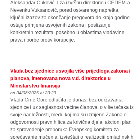
Aleksandar Ćuković. I za izvršnu direktoricu CEDEM-a
Nevenku Vuksanović, pored ostvarenog napretka,
ključni izazov za okončanje pregovora do kraja godine
ostaje primjena usvojenih zakona i postizanje
konkretnih rezultata, posebno u oblastima vladavine
prava i borbe protiv korupcije.
Vlada bez sjednice usvojila više prijedloga zakona i
planova, imenovana nova v.d. direktorice u
Ministarstvu finansija
on 04/08/2026 at 20:23
Vlada Crne Gore odlučila je danas, bez održavanja
sjednice i uz saglasnost većine članova, o više tačaka iz
svoje nadležnosti, među kojima su izmjene Zakona o
odgovornosti pravnih lica za krivična djela, akcioni plan
za sprovođenje preporuka Evropskog komiteta za
sprečavanje mučenja, izvještaji o realizaciji omladinskih