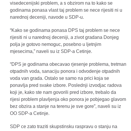
visedecenijski problem, a s obzirom na to kako se
godinama ponasa vlast taj problem se nece rijesiti ni u
narednoj deceniji, navode u SDP-u.
“Kako se godinama ponasa DPS taj problem se nece
rijesiti ni u narednoj deceniji, a zivot gradana Donjeg
polja je gotovo nemoguc, posebno u ljetnjim
mjesecima,” naveli su iz SDP-a Cetinje.
“DPS je godinama obecavao rjesenje problema, tretman
otpadnih voda, sanaciju ponora i odvodenje otpadnih
voda van grada. Ostalo se samo na prici koja se
ponavlja pred svake izbore. Poslednji izvodjac radova
koji je, kako ste nam govorili pred izbore, trebalo da
rijesi problem plavljenja oko ponora je pobjegao glavom
bez obzira a stanje na terenu je sve gore”, naveli su iz
OO SDP-a Cetinje.
SDP ce zato traziti skupstinsku raspravu o stanju na