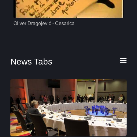
Oliver Dragojević - Cesarica
Mas
News Tabs