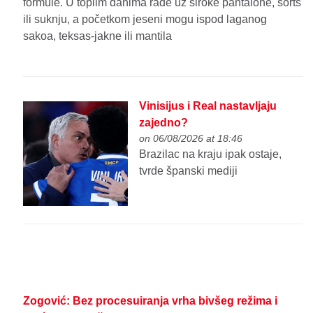
formule. U toplim danima rade uz široke pantalone, šorts
ili suknju, a početkom jeseni mogu ispod laganog
sakoa, teksas-jakne ili mantila
Vinisijus i Real nastavljaju
zajedno?
on 06/08/2026 at 18:46
Brazilac na kraju ipak ostaje,
tvrde španski mediji
Zogović: Bez procesuiranja vrha bivšeg režima i