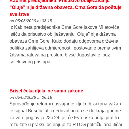
Kabinet predsjednika: Prisustvo obilježavanju
“Oluje” nije državna obaveza, Crna Gora da poštuje
sve žrtve
on 05/08/2026 at 08:15
Iz Kabineta predsjednika Crne Gore jakova Milatovića
ističu da prisustvo obilježavanju “Oluje” nije državna
obaveza Crne Gore. Kako dodaju odgovorna državna
politika zahtijeva odmjerenost i poštovanje prema svim
žrtvama ratova na prostoru bivše Jugoslavije, bez
selektivnog pristupa.
Brisel čeka djela, ne samo zakone
on 05/08/2026 at 06:16
Sprovođenje reformi i usvajanje ključnih zakona važan
je signal Briselu, ali i nedovoljan da se do kraja godine
zatvore poglavlja 23 i 24, jer će Evropska unija pratiti i
rezultate u praksi, ocjenjuje za RTCG politički analitičar