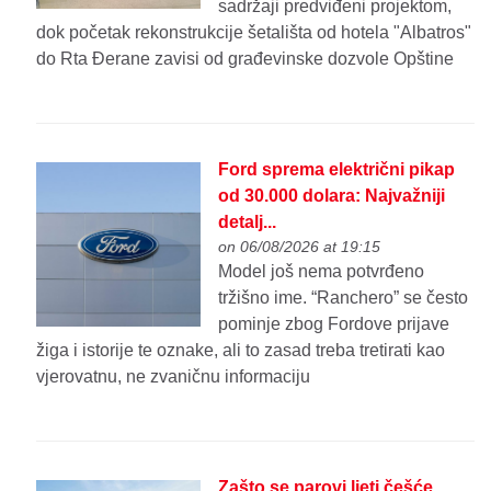
sadržaji predviđeni projektom,
dok početak rekonstrukcije šetališta od hotela "Albatros"
do Rta Đerane zavisi od građevinske dozvole Opštine
Ford sprema električni pikap
od 30.000 dolara: Najvažniji
detalj...
on 06/08/2026 at 19:15
Model još nema potvrđeno
tržišno ime. “Ranchero” se često
pominje zbog Fordove prijave
žiga i istorije te oznake, ali to zasad treba tretirati kao
vjerovatnu, ne zvaničnu informaciju
Zašto se parovi ljeti češće