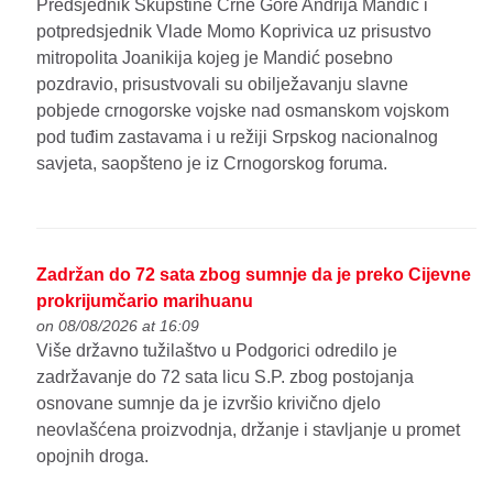
Predsjednik Skupštine Crne Gore Andrija Mandić i
potpredsjednik Vlade Momo Koprivica uz prisustvo
mitropolita Joanikija kojeg je Mandić posebno
pozdravio, prisustvovali su obilježavanju slavne
pobjede crnogorske vojske nad osmanskom vojskom
pod tuđim zastavama i u režiji Srpskog nacionalnog
savjeta, saopšteno je iz Crnogorskog foruma.
Zadržan do 72 sata zbog sumnje da je preko Cijevne
prokrijumčario marihuanu
on 08/08/2026 at 16:09
Više državno tužilaštvo u Podgorici odredilo je
zadržavanje do 72 sata licu S.P. zbog postojanja
osnovane sumnje da je izvršio krivično djelo
neovlašćena proizvodnja, držanje i stavljanje u promet
opojnih droga.