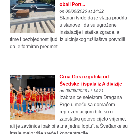
obali Port...
on 08/08/2026 at 14:22
Stanari tvrde da je vlaga prodrla
u stanove i da su ugrožene
instalacije i statika zgrade, a
time i bezbjednost ljudi Iz ulcinjskog tužilaštva potvrdili
da je formiran predmet
Crna Gora izgubila od
Švedske i ispala iz A divizije
on 08/08/2026 at 14:21
Izabranice selektora Dragana
Prge u meču sa domaćom
reprezentacijom bile su u
zaostatku gotovo cijelo vrijeme,
ali je zavšnica ipak bila „na jednu loptu“, a Šveđanke su
imale malo više sreće i koncentracije