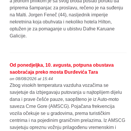
a jednom prilikom je sa svog broda poslao poruku da
priprema šampanjac za proslavu, rečeno je na suđenju
na Malti. Jorgen Feneč (44), nasljednik imperije
nekretnina koja obuhvata i nekoliko hotela Hilton,
optužen je za pomaganje u ubistvu Dafne Karuane
Galicije.
Od ponedjeljka, 10. avgusta, potpuna obustava
saobraćaja preko mosta Đurđevića Tara
on 08/08/2026 at 15:44
Zbog visokih temperatura vazduha vozačima se
savjetuje da izbjegavaju putovanja u najtoplijem dijelu
dana i prave češće pauze, saopšteno je iz Auto-moto
saveza Crne Gore (AMSCG). Pojačana frekvencija
vozila očekuje se u gradovima, prema turističkim
centrima i na pojedinim graničnim prelazima. Iz AMSCG
savjetuju opreznu vožnju prilagođenu vremenskim i