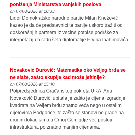
poniženja Ministarstva vanjskih poslova
on 07/08/2026 at 18:33
Lider Demokratske narodne partije Milan Knežević
kazao je da će predstavnici te partije uskoro tražiti od
doskorašnjih partnera iz većine potpise podrške za
interpelaciju o radu šefa diplomatije Ervina Ibahimovića.
Novaković Đurović: Matematika oko Veljeg brda se
ne slaže, zašto skuplje kad može jeftinije?
on 07/08/2026 at 15:40
Potpredsjednica Građanskog pokreta URA, Ana
Novaković Đurović, upitala je zašto je cijena izgradnje
kvadrata na Veljem brdu znatno veća nego u ostalim
dijelovima Podgorice, te zašto se stanovi ne grade na
drugim lokacijama u Crnoj Gori, gdje već postoji
infrastruktura, po znatno manjim cijenama.