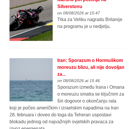
Silverstonu
on 08/08/2026 at 15:47
Trka za Veliku nagradu Britanije
na programu je u nedjelju.
Iran: Sporazum o Hormuškom
moreuzu blizu, ali nije dovoljan
za...
on 08/08/2026 at 15:46
Sporazum između Irana i Omana
o moreuzu smatra se ključnim za
širi dogovor o okončanju rata
koji je počeo američkim i izraelskim napadima na Iran
28. februara i doveo do toga da Teheran uspostavi
blokadu jednog od najvažnijih svjetskih pravaca za
izvoz energenata