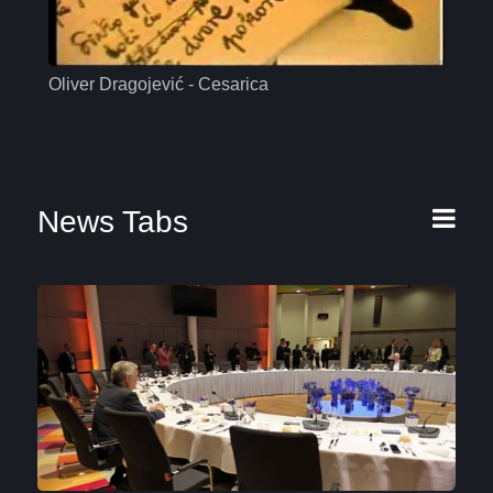
Oliver Dragojević - Cesarica
Mas
News Tabs