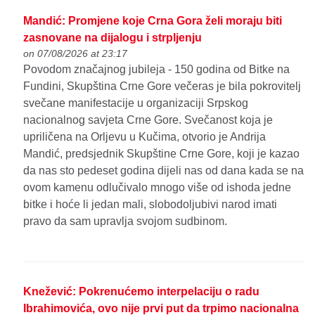
Mandić: Promjene koje Crna Gora želi moraju biti
zasnovane na dijalogu i strpljenju
on 07/08/2026 at 23:17
Povodom značajnog jubileja - 150 godina od Bitke na
Fundini, Skupština Crne Gore večeras je bila pokrovitelj
svečane manifestacije u organizaciji Srpskog
nacionalnog savjeta Crne Gore. Svečanost koja je
upriličena na Orljevu u Kučima, otvorio je Andrija
Mandić, predsjednik Skupštine Crne Gore, koji je kazao
da nas sto pedeset godina dijeli nas od dana kada se na
ovom kamenu odlučivalo mnogo više od ishoda jedne
bitke i hoće li jedan mali, slobodoljubivi narod imati
pravo da sam upravlja svojom sudbinom.
Knežević: Pokrenućemo interpelaciju o radu
Ibrahimovića, ovo nije prvi put da trpimo nacionalna