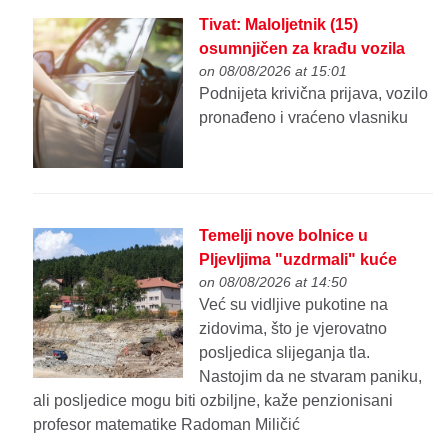
Tivat: Maloljetnik (15)
osumnjičen za krađu vozila
on 08/08/2026 at 15:01
Podnijeta krivična prijava, vozilo
pronađeno i vraćeno vlasniku
Temelji nove bolnice u
Pljevljima "uzdrmali" kuće
on 08/08/2026 at 14:50
Već su vidljive pukotine na
zidovima, što je vjerovatno
posljedica slijeganja tla.
Nastojim da ne stvaram paniku,
ali posljedice mogu biti ozbiljne, kaže penzionisani
profesor matematike Radoman Miličić