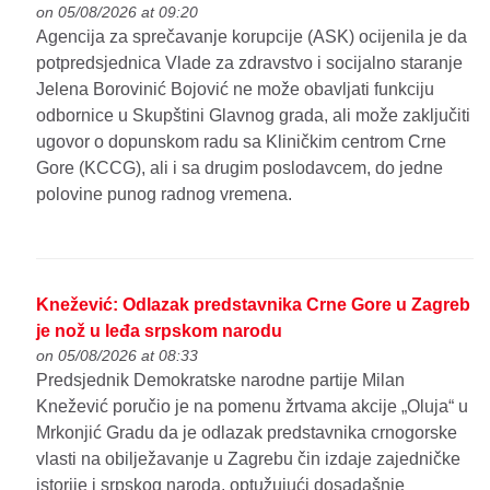
on 05/08/2026 at 09:20
Agencija za sprečavanje korupcije (ASK) ocijenila je da
potpredsjednica Vlade za zdravstvo i socijalno staranje
Jelena Borovinić Bojović ne može obavljati funkciju
odbornice u Skupštini Glavnog grada, ali može zaključiti
ugovor o dopunskom radu sa Kliničkim centrom Crne
Gore (KCCG), ali i sa drugim poslodavcem, do jedne
polovine punog radnog vremena.
Knežević: Odlazak predstavnika Crne Gore u Zagreb
je nož u leđa srpskom narodu
on 05/08/2026 at 08:33
Predsjednik Demokratske narodne partije Milan
Knežević poručio je na pomenu žrtvama akcije „Oluja“ u
Mrkonjić Gradu da je odlazak predstavnika crnogorske
vlasti na obilježavanje u Zagrebu čin izdaje zajedničke
istorije i srpskog naroda, optužujući dosadašnje