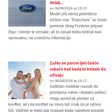
detalj...
on 06/08/2026 at 19:15
Model još nema potvrđeno
tržišno ime. “Ranchero” se često
pominje zbog Fordove prijave
žiga i istorije te oznake, ali to zasad treba tretirati kao
vjerovatnu, ne zvaničnu informaciju
Zašto se parovi ljeti češće
zakače baš kada bi trebalo da
uživaju
on 06/08/2026 at 19:12
Gottman Institute navodi da
promjena rutine i dodatni pritisci
mogu povećati prostor za
konflikt, ali i da konflikt ne mora biti znak da je odnos
loš. Važnije je kako par reaguje kada napetost poraste