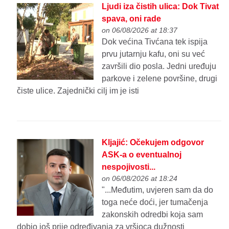
Ljudi iza čistih ulica: Dok Tivat
spava, oni rade
on 06/08/2026 at 18:37
Dok većina Tivćana tek ispija
prvu jutarnju kafu, oni su već
završili dio posla. Jedni uređuju
parkove i zelene površine, drugi
čiste ulice. Zajednički cilj im je isti
Kljajić: Očekujem odgovor
ASK-a o eventualnoj
nespojivosti...
on 06/08/2026 at 18:24
"...Međutim, uvjeren sam da do
toga neće doći, jer tumačenja
zakonskih odredbi koja sam
dobio još prije određivanja za vršioca dužnosti