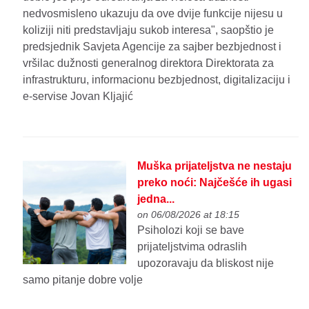
nedvosmisleno ukazuju da ove dvije funkcije nijesu u
koliziji niti predstavljaju sukob interesa", saopštio je
predsjednik Savjeta Agencije za sajber bezbjednost i
vršilac dužnosti generalnog direktora Direktorata za
infrastrukturu, informacionu bezbjednost, digitalizaciju i
e-servise Jovan Kljajić
Muška prijateljstva ne nestaju
preko noći: Najčešće ih ugasi
jedna...
on 06/08/2026 at 18:15
Psiholozi koji se bave
prijateljstvima odraslih
upozoravaju da bliskost nije
samo pitanje dobre volje