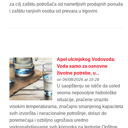
za cilj zaštitu potrošača od nametljivih prodajnih ponuda
i zaštitu ranjivih osoba od prevara u trgovini.
Apel ulcinjskog Vodovoda:
Voda samo za osnovne
životne potrebe, u...
on 06/08/2026 at 19:28
U saopštenju se ističe da usled
veoma nepovoljne hidrološke
situacije, praćene izrazito
visokim temperaturama, značajno smanjenog kapaciteta
svih izvorišta i neracionalne potrošnje, dolazi do
poremećaja i ozbiljno ugrožava uredno
vodosnabdijevanje svih korisnika na teritorije Opštine