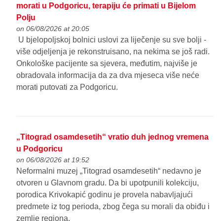
morati u Podgoricu, terapiju će primati u Bijelom
Polju
on 06/08/2026 at 20:05
U bjelopoljskoj bolnici uslovi za liječenje su sve bolji -
više odjeljenja je rekonstruisano, na nekima se još radi.
Onkološke pacijente sa sjevera, međutim, najviše je
obradovala informacija da za dva mjeseca više neće
morati putovati za Podgoricu.
„Titograd osamdesetih“ vratio duh jednog vremena
u Podgoricu
on 06/08/2026 at 19:52
Neformalni muzej „Titograd osamdesetih“ nedavno je
otvoren u Glavnom gradu. Da bi upotpunili kolekciju,
porodica Krivokapić godinu je provela nabavljajući
predmete iz tog perioda, zbog čega su morali da obiđu i
zemlje regiona.