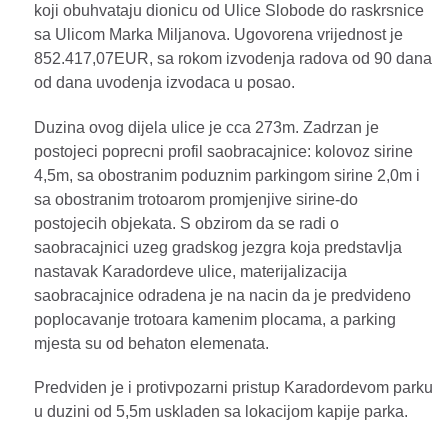
koji obuhvataju dionicu od Ulice Slobode do raskrsnice
sa Ulicom Marka Miljanova. Ugovorena vrijednost je
852.417,07EUR, sa rokom izvodenja radova od 90 dana
od dana uvodenja izvodaca u posao.
Duzina ovog dijela ulice je cca 273m. Zadrzan je
postojeci poprecni profil saobracajnice: kolovoz sirine
4,5m, sa obostranim poduznim parkingom sirine 2,0m i
sa obostranim trotoarom promjenjive sirine-do
postojecih objekata. S obzirom da se radi o
saobracajnici uzeg gradskog jezgra koja predstavlja
nastavak Karadordeve ulice, materijalizacija
saobracajnice odradena je na nacin da je predvideno
poplocavanje trotoara kamenim plocama, a parking
mjesta su od behaton elemenata.
Predviden je i protivpozarni pristup Karadordevom parku
u duzini od 5,5m uskladen sa lokacijom kapije parka.