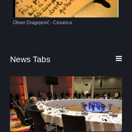
Oliver Dragojević - Cesarica
Mas
News Tabs