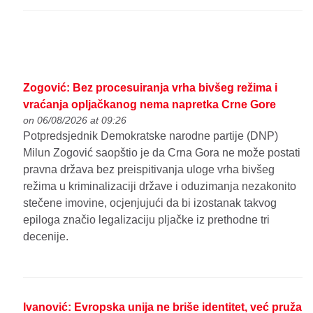
Zogović: Bez procesuiranja vrha bivšeg režima i
vraćanja opljačkanog nema napretka Crne Gore
on 06/08/2026 at 09:26
Potpredsjednik Demokratske narodne partije (DNP)
Milun Zogović saopštio je da Crna Gora ne može postati
pravna država bez preispitivanja uloge vrha bivšeg
režima u kriminalizaciji države i oduzimanja nezakonito
stečene imovine, ocjenjujući da bi izostanak takvog
epiloga značio legalizaciju pljačke iz prethodne tri
decenije.
Ivanović: Evropska unija ne briše identitet, već pruža