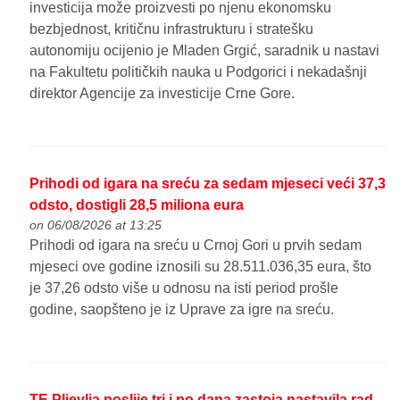
investicija može proizvesti po njenu ekonomsku
bezbjednost, kritičnu infrastrukturu i stratešku
autonomiju ocijenio je Mladen Grgić, saradnik u nastavi
na Fakultetu političkih nauka u Podgorici i nekadašnji
direktor Agencije za investicije Crne Gore.
Prihodi od igara na sreću za sedam mjeseci veći 37,3
odsto, dostigli 28,5 miliona eura
on 06/08/2026 at 13:25
Prihodi od igara na sreću u Crnoj Gori u prvih sedam
mjeseci ove godine iznosili su 28.511.036,35 eura, što
je 37,26 odsto više u odnosu na isti period prošle
godine, saopšteno je iz Uprave za igre na sreću.
TE Pljevlja poslije tri i po dana zastoja nastavila rad