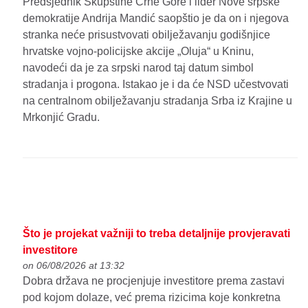
Predsjednik Skupštine Crne Gore i lider Nove srpske
demokratije Andrija Mandić saopštio je da on i njegova
stranka neće prisustvovati obilježavanju godišnjice
hrvatske vojno-policijske akcije „Oluja“ u Kninu,
navodeći da je za srpski narod taj datum simbol
stradanja i progona. Istakao je i da će NSD učestvovati
na centralnom obilježavanju stradanja Srba iz Krajine u
Mrkonjić Gradu.
Što je projekat važniji to treba detaljnije provjeravati
investitore
on 06/08/2026 at 13:32
Dobra država ne procjenjuje investitore prema zastavi
pod kojom dolaze, već prema rizicima koje konkretna