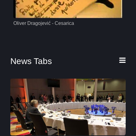
Oliver Dragojević - Cesarica
Mas
News Tabs