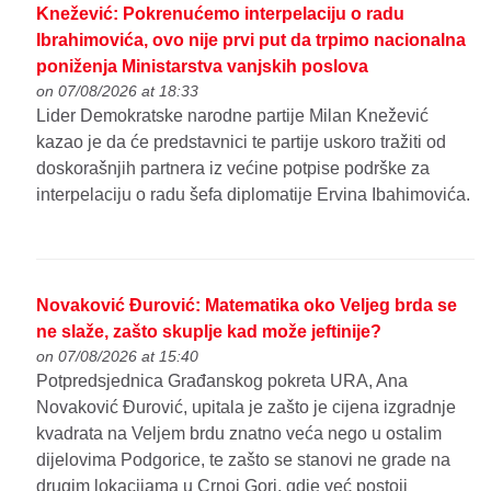
Knežević: Pokrenućemo interpelaciju o radu
Ibrahimovića, ovo nije prvi put da trpimo nacionalna
poniženja Ministarstva vanjskih poslova
on 07/08/2026 at 18:33
Lider Demokratske narodne partije Milan Knežević
kazao je da će predstavnici te partije uskoro tražiti od
doskorašnjih partnera iz većine potpise podrške za
interpelaciju o radu šefa diplomatije Ervina Ibahimovića.
Novaković Đurović: Matematika oko Veljeg brda se
ne slaže, zašto skuplje kad može jeftinije?
on 07/08/2026 at 15:40
Potpredsjednica Građanskog pokreta URA, Ana
Novaković Đurović, upitala je zašto je cijena izgradnje
kvadrata na Veljem brdu znatno veća nego u ostalim
dijelovima Podgorice, te zašto se stanovi ne grade na
drugim lokacijama u Crnoj Gori, gdje već postoji