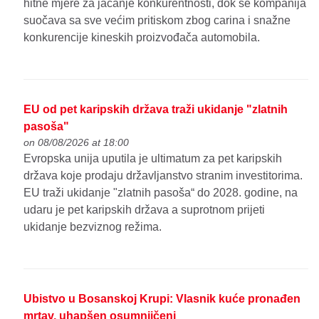
hitne mjere za jačanje konkurentnosti, dok se kompanija
suočava sa sve većim pritiskom zbog carina i snažne
konkurencije kineskih proizvođača automobila.
EU od pet karipskih država traži ukidanje "zlatnih
pasoša"
on 08/08/2026 at 18:00
Evropska unija uputila je ultimatum za pet karipskih
država koje prodaju državljanstvo stranim investitorima.
EU traži ukidanje "zlatnih pasoša“ do 2028. godine, na
udaru je pet karipskih država a suprotnom prijeti
ukidanje bezviznog režima.
Ubistvo u Bosanskoj Krupi: Vlasnik kuće pronađen
mrtav, uhapšen osumnjičeni