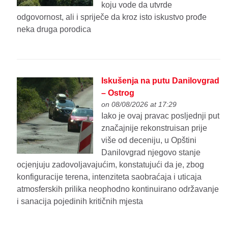
koju vode da utvrde
odgovornost, ali i spriječe da kroz isto iskustvo prođe
neka druga porodica
Iskušenja na putu Danilovgrad
– Ostrog
on 08/08/2026 at 17:29
Iako je ovaj pravac posljednji put
značajnije rekonstruisan prije
više od deceniju, u Opštini
Danilovgrad njegovo stanje
ocjenjuju zadovoljavajućim, konstatujući da je, zbog
konfiguracije terena, intenziteta saobraćaja i uticaja
atmosferskih prilika neophodno kontinuirano održavanje
i sanacija pojedinih kritičnih mjesta