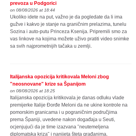
prevoza u Podgorici
on 08/08/2026 at 18:44
Ukoliko idete na put, važno je da pogledate da li ima
gužve i kakvo je stanje na graničnim prelazima, tunelu
Sozina i auto-putu Princeza Ksenija. Pripremili smo za
vas linkove na kojima možete uživo pratiti video snimke
sa svih najprometnijih tačaka u zemlji.
Italijanska opozicija kritikovala Meloni zbog
"neosnovane" krize sa Španijom
on 08/08/2026 at 18:25
Italijanska opozicija kritikovala je danas odluku vlade
premijerke Italije Đorđe Meloni da ne ukine kontrole na
pomorskim granicama i u pograničnim područjima
prema Španiji, uvedene nakon događaja u Seuti,
ocjenjujući da je time izazvana "neutemeljena
diplomatska kriza" i nanijeta šteta građanima.