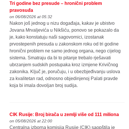
Tri godine bez presude – hronični problem
pravosuđa
on 06/08/2026 at 05:32
Nakon još jednog u nizu događaja, kakav je ubistvo
Jovana Mrvaljevića u Nikšiću, ponovo se pokazalo da
je, kako konstatuju naši sagovornici, izostanak
prvostepenih presuda u zakonskom roku od tri godine
hronični problem ne samo jednog organa, nego cijelog
sistema. Smatraju da bi to pitanje trebalo rješavati
ubrzanjem sudskih postupaka kroz izmjene Krivičnog
zakonika. Ključ je, poručuju, i u obezbjeđivanju uslova
za kvalitetan rad, odnosno objedinjenoj Palati pravde
koja bi imala dovoljan broj sudija.
CIK Rusije: Broj birača u zemlji više od 111 miliona
on 05/08/2026 at 22:00
Centralna izborna komisija Rusije (CIK) saopštila je