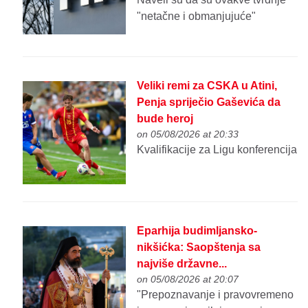
"netačne i obmanjujuće"
Veliki remi za CSKA u Atini,
Penja spriječio Gaševića da
bude heroj
on 05/08/2026 at 20:33
Kvalifikacije za Ligu konferencija
Eparhija budimljansko-
nikšićka: Saopštenja sa
najviše državne...
on 05/08/2026 at 20:07
"Prepoznavanje i pravovremeno