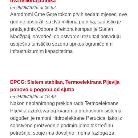
dva miliona putnika
on 05/08/2026 at 06:52
Aerodromi Crne Gore tokom prvih sedam mjeseci ove
godine opslužili su dva miliona putnika, saopštio je
predsjednik Odbora direktora kompanije Stefan
Madžgalj, navodeći da ostvareni rezultati potvrđuju
uspješnu turističku sezonu uprkos ograničenim
infrastrukturnim kapacitetima
EPCG: Sistem stabilan, Termoelektrana Pljevlja
ponovo u pogonu od sjutra
on 04/08/2026 at 18:49
Nakon neplaniranog prekida rada Termoelektrane
Pljevlja uzrokovanog kvarom u prenosnom sistemu,
odgođen je remont Hidroelektrane Perućica. Iako iz
sopstvene proizvodnje podmirujemo tek trećinu
potrošnje, struje ima dovoljno i nema razloga za