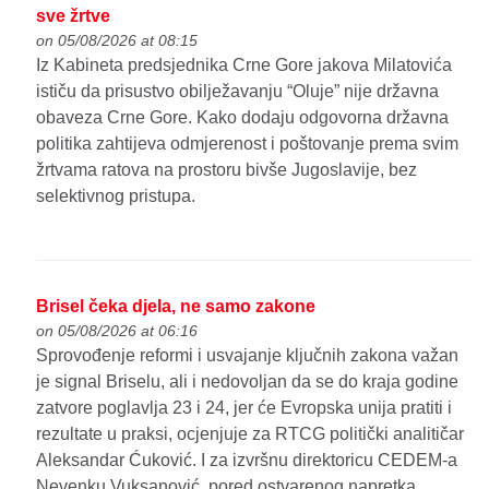
sve žrtve
on 05/08/2026 at 08:15
Iz Kabineta predsjednika Crne Gore jakova Milatovića
ističu da prisustvo obilježavanju “Oluje” nije državna
obaveza Crne Gore. Kako dodaju odgovorna državna
politika zahtijeva odmjerenost i poštovanje prema svim
žrtvama ratova na prostoru bivše Jugoslavije, bez
selektivnog pristupa.
Brisel čeka djela, ne samo zakone
on 05/08/2026 at 06:16
Sprovođenje reformi i usvajanje ključnih zakona važan
je signal Briselu, ali i nedovoljan da se do kraja godine
zatvore poglavlja 23 i 24, jer će Evropska unija pratiti i
rezultate u praksi, ocjenjuje za RTCG politički analitičar
Aleksandar Ćuković. I za izvršnu direktoricu CEDEM-a
Nevenku Vuksanović, pored ostvarenog napretka,