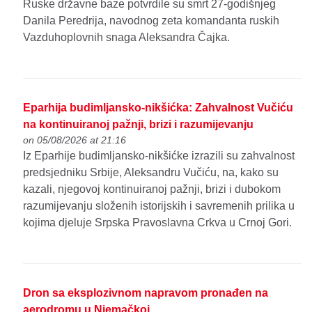
Ruske državne baze potvrdile su smrt 27-godišnjeg
Danila Peredrija, navodnog zeta komandanta ruskih
Vazduhoplovnih snaga Aleksandra Čajka.
Eparhija budimljansko-nikšićka: Zahvalnost Vučiću
na kontinuiranoj pažnji, brizi i razumijevanju
on 05/08/2026 at 21:16
Iz Eparhije budimljansko-nikšićke izrazili su zahvalnost
predsjedniku Srbije, Aleksandru Vučiću, na, kako su
kazali, njegovoj kontinuiranoj pažnji, brizi i dubokom
razumijevanju složenih istorijskih i savremenih prilika u
kojima djeluje Srpska Pravoslavna Crkva u Crnoj Gori.
Dron sa eksplozivnom napravom pronađen na
aerodromu u Njemačkoj