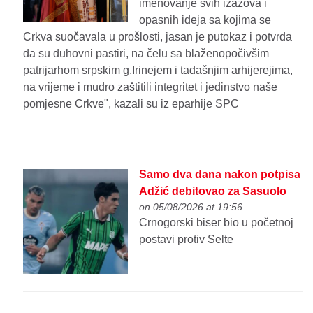
imenovanje svih izazova i
opasnih ideja sa kojima se
Crkva suočavala u prošlosti, jasan je putokaz i potvrda
da su duhovni pastiri, na čelu sa blaženopočivšim
patrijarhom srpskim g.Irinejem i tadašnjim arhijerejima,
na vrijeme i mudro zaštitili integritet i jedinstvo naše
pomjesne Crkve", kazali su iz eparhije SPC
Samo dva dana nakon potpisa
Adžić debitovao za Sasuolo
on 05/08/2026 at 19:56
Crnogorski biser bio u početnoj
postavi protiv Selte