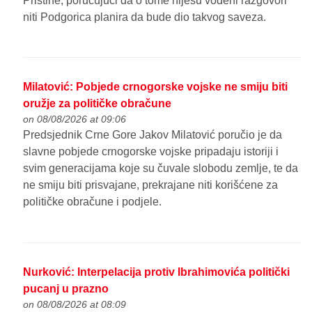
Prištine, poručujući da o tome nijesu vođeni razgovori
niti Podgorica planira da bude dio takvog saveza.
Milatović: Pobjede crnogorske vojske ne smiju biti
oružje za političke obračune
on 08/08/2026 at 09:06
Predsjednik Crne Gore Jakov Milatović poručio je da
slavne pobjede crnogorske vojske pripadaju istoriji i
svim generacijama koje su čuvale slobodu zemlje, te da
ne smiju biti prisvajane, prekrajane niti korišćene za
političke obračune i podjele.
Nurković: Interpelacija protiv Ibrahimovića politički
pucanj u prazno
on 08/08/2026 at 08:09