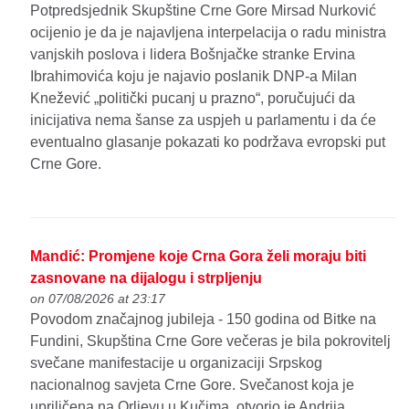
Potpredsjednik Skupštine Crne Gore Mirsad Nurković
ocijenio je da je najavljena interpelacija o radu ministra
vanjskih poslova i lidera Bošnjačke stranke Ervina
Ibrahimovića koju je najavio poslanik DNP-a Milan
Knežević „politički pucanj u prazno“, poručujući da
inicijativa nema šanse za uspjeh u parlamentu i da će
eventualno glasanje pokazati ko podržava evropski put
Crne Gore.
Mandić: Promjene koje Crna Gora želi moraju biti
zasnovane na dijalogu i strpljenju
on 07/08/2026 at 23:17
Povodom značajnog jubileja - 150 godina od Bitke na
Fundini, Skupština Crne Gore večeras je bila pokrovitelj
svečane manifestacije u organizaciji Srpskog
nacionalnog savjeta Crne Gore. Svečanost koja je
upriličena na Orljevu u Kučima, otvorio je Andrija