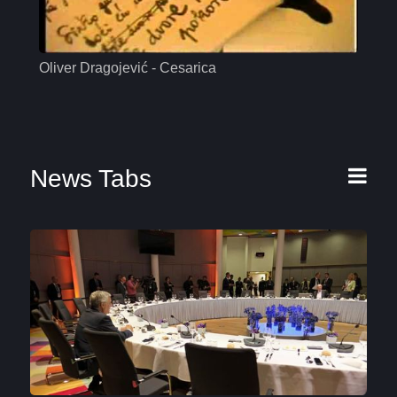
Oliver Dragojević - Cesarica
Mas
News Tabs