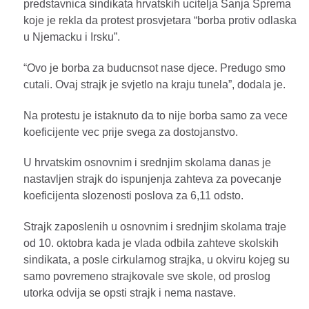
predstavnica sindikata hrvatskih ucitelja Sanja Sprema
koje je rekla da protest prosvjetara “borba protiv odlaska
u Njemacku i Irsku”.
“Ovo je borba za buducnsot nase djece. Predugo smo
cutali. Ovaj strajk je svjetlo na kraju tunela”, dodala je.
Na protestu je istaknuto da to nije borba samo za vece
koeficijente vec prije svega za dostojanstvo.
U hrvatskim osnovnim i srednjim skolama danas je
nastavljen strajk do ispunjenja zahteva za povecanje
koeficijenta slozenosti poslova za 6,11 odsto.
Strajk zaposlenih u osnovnim i srednjim skolama traje
od 10. oktobra kada je vlada odbila zahteve skolskih
sindikata, a posle cirkularnog strajka, u okviru kojeg su
samo povremeno strajkovale sve skole, od proslog
utorka odvija se opsti strajk i nema nastave.