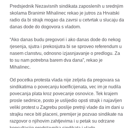
Predsjednik Nezavisnih sindikata zaposlenih u srednjim
skolama Branimir Mihalinec rekao je jutros za Hrvatski
radio da bi strajk mogao da zavrsi u cetvrtak u slucaju da
danas dode do dogovora s vladom.
“Ako danas budu pregovori i ako danas dode do nekog
rjesenja, sjutra i prekosjutra bi se sproveo referendum u
nasem clanstvu, odnosno izjasnjavanje o predlogu. Za
to su nam potrebna barem dva dana”, rekao je
Mihalinec.
Od pocetka protesta vlada nije zeljela da pregovara sa
sindikatima o povecanju koelficijenata, vec im je nudila
povecanja plata kroz povecanje osnovice. Tek krajem
prosle sedmice, posto je uslijedio opsti strajk i najavljen
veliki protest u Zagrebu poslije pretnji vlade da im dani u
strajku nece biti placeni, premijer je pozvao sindikate na
razgovor o njihovim zahtjevima i u petak su odrzane
konsultacije predstavnika sindikata i vlade.