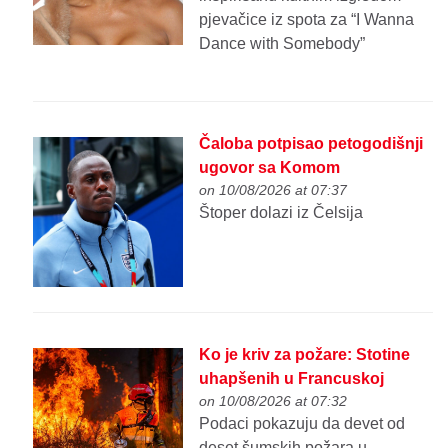
pjevačice iz spota za “I Wanna
Dance with Somebody”
Čaloba potpisao petogodišnji
ugovor sa Komom
on 10/08/2026 at 07:37
Štoper dolazi iz Čelsija
Ko je kriv za požare: Stotine
uhapšenih u Francuskoj
on 10/08/2026 at 07:32
Podaci pokazuju da devet od
deset šumskih požara u