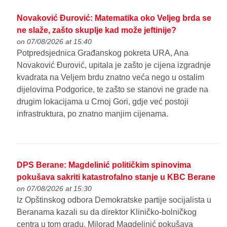
Novaković Đurović: Matematika oko Veljeg brda se
ne slaže, zašto skuplje kad može jeftinije?
on 07/08/2026 at 15:40
Potpredsjednica Građanskog pokreta URA, Ana
Novaković Đurović, upitala je zašto je cijena izgradnje
kvadrata na Veljem brdu znatno veća nego u ostalim
dijelovima Podgorice, te zašto se stanovi ne grade na
drugim lokacijama u Crnoj Gori, gdje već postoji
infrastruktura, po znatno manjim cijenama.
DPS Berane: Magdelinić političkim spinovima
pokušava sakriti katastrofalno stanje u KBC Berane
on 07/08/2026 at 15:30
Iz Opštinskog odbora Demokratske partije socijalista u
Beranama kazali su da direktor Kliničko-bolničkog
centra u tom gradu, Milorad Magdelinić pokušava