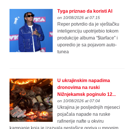
Tyga priznao da koristi AI
on 10/08/2026 at 07:15
Reper potvrdio da je vještačku
inteligenciju upotrijebio tokom
produkcije albuma “$tarface” i
uporedio je sa pojavom auto-
tunea
U ukrajinskim napadima
dronovima na ruski
Nižnjekamsk poginulo 12...
on 10/08/2026 at 07:04
Ukrajina je posljednjih mjeseci
pojačala napade na ruske
rafinerije nafte u okviru
kampanje koja je izazvala nestašice goriva u mnogim