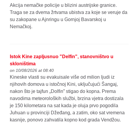
Akcija nemačke policije u blizini austrijske granice.
Traga se za dvema žrtvama ubistva za koje se veruje da
su zakopane u Ajnringu u Gornjoj Bavarskoj u
Nemačkoj.
Istok Kine zapljusnuo "Delfin", stanovništvo u
skloništima
on 10/08/2026 at 08:40
Kineske vlasti su evakuisale više od milion ljudi iz
njihovih domova u istočnoj Kini, uključujući Šangaj,
nakon što je tajfun „Dolfin” stigao do kopna. Prema
navodima meteoroloških službi, brzina vjetra dostizala
je 150 kilometara na sat kada je oluja prvo pogodila
Juhuan u provinciji Džeđang, a zatim, oko sat vremena
kasnije, ponovo zahvatila kopno kod grada Vendžou.