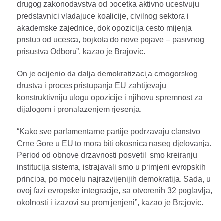
drugog zakonodavstva od pocetka aktivno ucestvuju
predstavnici vladajuce koalicije, civilnog sektora i
akademske zajednice, dok opozicija cesto mijenja
pristup od ucesca, bojkota do nove pojave – pasivnog
prisustva Odboru”, kazao je Brajovic.
On je ocijenio da dalja demokratizacija crnogorskog
drustva i proces pristupanja EU zahtijevaju
konstruktivniju ulogu opozicije i njihovu spremnost za
dijalogom i pronalazenjem rjesenja.
“Kako sve parlamentarne partije podrzavaju clanstvo
Crne Gore u EU to mora biti okosnica naseg djelovanja.
Period od obnove drzavnosti posvetili smo kreiranju
institucija sistema, istrajavali smo u primjeni evropskih
principa, po modelu najrazvijenijih demokratija. Sada, u
ovoj fazi evropske integracije, sa otvorenih 32 poglavlja,
okolnosti i izazovi su promijenjeni”, kazao je Brajovic.