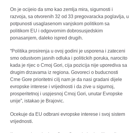
On je ocijeio da smo kao zemlja mira, sigurnosti i
razvoja, sa otvorenih 32 od 33 pregovaracka poglavlja, u
potpunosti usaglasenom vanjskom politikom sa
politikom EU i odgovornim dobrosusjedskim
ponasanjem, daleko ispred drugih.
“Politika prosirenja u ovoj godini je usporena i zateceni
smo odustvom jasnih odluka i politickih poruka, narocito
kada je rijec o Crnoj Gori, cija pozicija nije uporediva sa
drugim drzavama iz regiona. Govoreci o buducnosti
Crne Gore prioritetni cilj nam je da nasi gradani dijele
evropske interese i vrijednosti i da zive u sigurnoj,
prosperitetnoj i uspjesnoj Crnoj Gori, unutar Evropske
unije”, istakao je Brajovic.
Ocekuje da EU odbrani evropske interese i svoj sistem
vrijednosti.