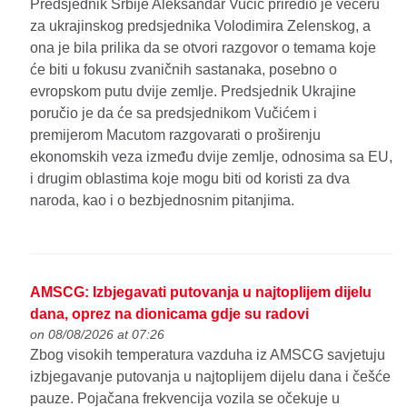
Predsjednik Srbije Aleksandar Vučić priredio je večeru
za ukrajinskog predsjednika Volodimira Zelenskog, a
ona je bila prilika da se otvori razgovor o temama koje
će biti u fokusu zvaničnih sastanaka, posebno o
evropskom putu dvije zemlje. Predsjednik Ukrajine
poručio je da će sa predsjednikom Vučićem i
premijerom Macutom razgovarati o proširenju
ekonomskih veza između dvije zemlje, odnosima sa EU,
i drugim oblastima koje mogu biti od koristi za dva
naroda, kao i o bezbjednosnim pitanjima.
AMSCG: Izbjegavati putovanja u najtoplijem dijelu
dana, oprez na dionicama gdje su radovi
on 08/08/2026 at 07:26
Zbog visokih temperatura vazduha iz AMSCG savjetuju
izbjegavanje putovanja u najtoplijem dijelu dana i češće
pauze. Pojačana frekvencija vozila se očekuje u