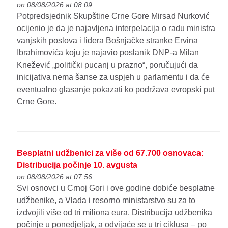
on 08/08/2026 at 08:09
Potpredsjednik Skupštine Crne Gore Mirsad Nurković
ocijenio je da je najavljena interpelacija o radu ministra
vanjskih poslova i lidera Bošnjačke stranke Ervina
Ibrahimovića koju je najavio poslanik DNP-a Milan
Knežević „politički pucanj u prazno“, poručujući da
inicijativa nema šanse za uspjeh u parlamentu i da će
eventualno glasanje pokazati ko podržava evropski put
Crne Gore.
Besplatni udžbenici za više od 67.700 osnovaca:
Distribucija počinje 10. avgusta
on 08/08/2026 at 07:56
Svi osnovci u Crnoj Gori i ove godine dobiće besplatne
udžbenike, a Vlada i resorno ministarstvo su za to
izdvojili više od tri miliona eura. Distribucija udžbenika
počinje u ponedjeljak, a odvijaće se u tri ciklusa – po