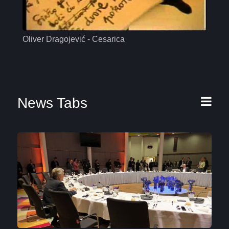
Oliver Dragojević - Cesarica
Mas
News Tabs