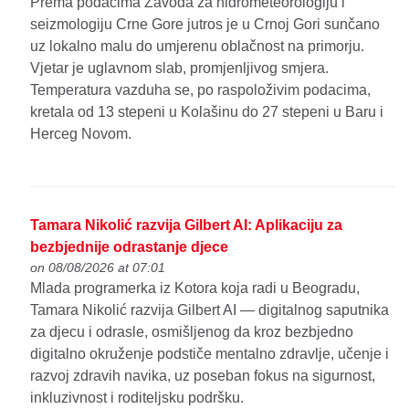
Prema podacima Zavoda za hidrometeorologiju i
seizmologiju Crne Gore jutros je u Crnoj Gori sunčano
uz lokalno malu do umjerenu oblačnost na primorju.
Vjetar je uglavnom slab, promjenljivog smjera.
Temperatura vazduha se, po raspoloživim podacima,
kretala od 13 stepeni u Kolašinu do 27 stepeni u Baru i
Herceg Novom.
Tamara Nikolić razvija Gilbert AI: Aplikaciju za
bezbjednije odrastanje djece
on 08/08/2026 at 07:01
Mlada programerka iz Kotora koja radi u Beogradu,
Tamara Nikolić razvija Gilbert AI — digitalnog saputnika
za djecu i odrasle, osmišljenog da kroz bezbjedno
digitalno okruženje podstiče mentalno zdravlje, učenje i
razvoj zdravih navika, uz poseban fokus na sigurnost,
inkluzivnost i roditeljsku podršku.