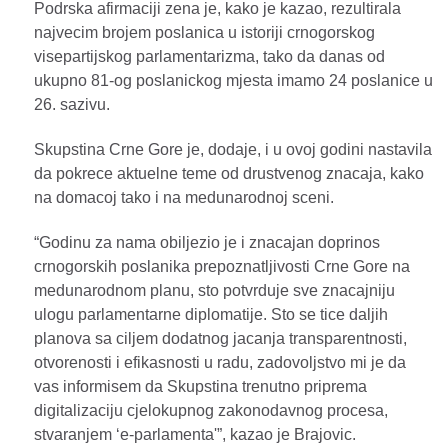
Podrska afirmaciji zena je, kako je kazao, rezultirala
najvecim brojem poslanica u istoriji crnogorskog
visepartijskog parlamentarizma, tako da danas od
ukupno 81-og poslanickog mjesta imamo 24 poslanice u
26. sazivu.
Skupstina Crne Gore je, dodaje, i u ovoj godini nastavila
da pokrece aktuelne teme od drustvenog znacaja, kako
na domacoj tako i na medunarodnoj sceni.
“Godinu za nama obiljezio je i znacajan doprinos
crnogorskih poslanika prepoznatljivosti Crne Gore na
medunarodnom planu, sto potvrduje sve znacajniju
ulogu parlamentarne diplomatije. Sto se tice daljih
planova sa ciljem dodatnog jacanja transparentnosti,
otvorenosti i efikasnosti u radu, zadovoljstvo mi je da
vas informisem da Skupstina trenutno priprema
digitalizaciju cjelokupnog zakonodavnog procesa,
stvaranjem ‘e-parlamenta'”, kazao je Brajovic.