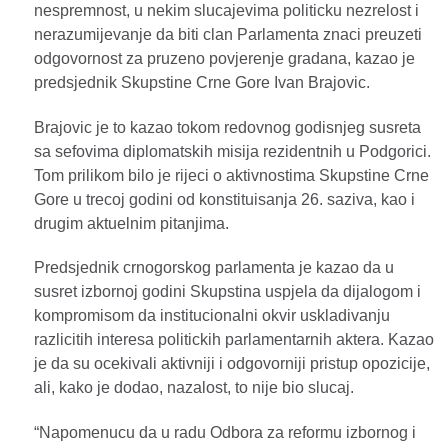
nespremnost, u nekim slucajevima politicku nezrelost i
nerazumijevanje da biti clan Parlamenta znaci preuzeti
odgovornost za pruzeno povjerenje gradana, kazao je
predsjednik Skupstine Crne Gore Ivan Brajovic.
Brajovic je to kazao tokom redovnog godisnjeg susreta
sa sefovima diplomatskih misija rezidentnih u Podgorici.
Tom prilikom bilo je rijeci o aktivnostima Skupstine Crne
Gore u trecoj godini od konstituisanja 26. saziva, kao i
drugim aktuelnim pitanjima.
Predsjednik crnogorskog parlamenta je kazao da u
susret izbornoj godini Skupstina uspjela da dijalogom i
kompromisom da institucionalni okvir uskladivanju
razlicitih interesa politickih parlamentarnih aktera. Kazao
je da su ocekivali aktivniji i odgovorniji pristup opozicije,
ali, kako je dodao, nazalost, to nije bio slucaj.
“Napomenucu da u radu Odbora za reformu izbornog i