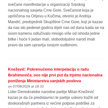
svečane manifestacije u organizaciji Srpskog
nacionalnog savjeta Crne Gore. Svečanost koja je
upriličena na Orljevu u Kučima, otvorio je Andrija
Mandić, predsjednik Skupštine Crne Gore, koji je kazao
da nas sto pedeset godina dijeli nas od dana kada se na
ovom kamenu odlučivalo mnogo više od ishoda jedne
bitke i hoće li jedan mali, slobodoljubivi narod imati
pravo da sam upravlja svojom sudbinom.
Knežević: Pokrenućemo interpelaciju o radu
Ibrahimovića, ovo nije prvi put da trpimo nacionalna
poniženja Ministarstva vanjskih poslova
on 07/08/2026 at 18:33
Lider Demokratske narodne partije Milan Knežević
kazao je da će predstavnici te partije uskoro tražiti od
doskorašnjih partnera iz većine potpise podrške za