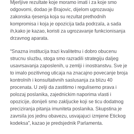
Mjerljive rezultate koje moramo imati i za koje smo
odgovorni, dodao je Brajovic, dijelom ugrozavaju
zakonska rjesenja koja su rezultat prethodnih
kompromisa i koja je opozicija tada podrzala, a sada
ih,kako je kazao, koristi za ugrozavanje funkcionisanja
drzavnog aparata.
“Snazna institucija trazi kvalitetnu i dobro obucenu
strucnu sluzbu, stoga smo razradili strategiju daljeg
usavrsavanja zaposlenih, u zemlji i inostranstvu. Sve je
to imalo pozitivnog uticaja na znacajno povecanje broja
kontrolnih i konsultativnih saslusanja za blizu 40
procenata. U zelji da zastitimo i regulisemo prava i
polozaj poslanika, zajednickim naporima vlasti i
opozicije, donijeli smo zakljucke koji se ticu dodatnog
preciziranja pitanja imuniteta poslanika. Skupstina je
zavrsila jos jednu obavezu, usvajajuci izmjene Etickog
kodeksa”, kazao je predsjednik Parlamenta.