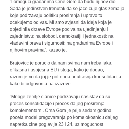
“I omoguci gradanima Crne Gore da budu njihov dio.
Sada je jedinstven trenutak da se jace cuje glas zemalja
koje podrzavaju politiku prosirenja i upravo to
ocekujemo od vas. Mi smo svjesni da ideja koja je
objedinila drzave Evrope pociva na ujedinjenju i
zajednistvu; na slobodi, demokratiji i jednakosti; na
vladavini prava i sigurnosti; na gradanima Evrope i
njihovim pravima”, kazao je.
Brajovicc je porucio da nam svima nam treba jaka,
efikasna i uspjesna EU i stoga, kako je dodao,
razumijemo da joj je potrebna unutrasnja konsolidacija
kako bi odgovorila na izazove.
“Mnoge zemlje clanice podrzavaju nas stav da su
proces konsolidacije i proces daljeg prosirenja
komplementarni. Crna Gora je prije sedam godina
pocela model pregovaranja po kome okosnicu daljeg
napretka cine poglavlja 23 i 24, uz mogucnost