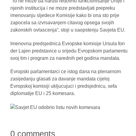
“To ne moze da narusi redovno funkcionisanje Unije i
njenih institucija i ne moze predstavljati prepreku
imenovanju sljedece Komisije kako bi ona sto prije
zapocela sa izvrsavanjem citavog opsega svojih
zakonskih ovlascenja”, stoji u saopstenju Savjeta EU.
Imenovna predsjednica Evropske komisije Ursula fon
der Lajen predstavice u srijedu Evropskom parlamentu
svoj tim i program za narednih pet godina mandata.
Evropski parlamentarci ce istog dana na plenarnom
zasijedanju glasati za davanje mandata cijeloj
Evropskoj komisiji ukljucujuci i predsjednicu, sefa
diplomatije EU i 25 komesara.
0 comments