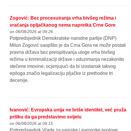
Zogović: Bez procesuiranja vrha bivšeg režima i
vraćanja opljačkanog nema napretka Crne Gore
on 06/08/2026 at 09:26
Potpredsjednik Demokratske narodne partije (DNP)
Milun Zogović saopštio je da Crna Gora ne može postati
pravna država bez preispitivanja uloge vrha bivšeg
režima u kriminalizaciji države i oduzimanja nezakonito
stečene imovine, ocjenjujući da bi izostanak takvog
epiloga značio legalizaciju pljačke iz prethodne tri
decenije.
Ivanović: Evropska unija ne briše identitet, već pruža
priliku da ga predstavimo svijetu
on 06/08/2026 at 09:15
Potpredsjednik Vlade za vanjske i evropske poslove