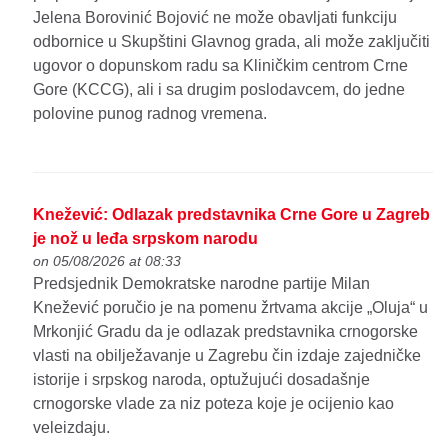
Jelena Borovinić Bojović ne može obavljati funkciju
odbornice u Skupštini Glavnog grada, ali može zaključiti
ugovor o dopunskom radu sa Kliničkim centrom Crne
Gore (KCCG), ali i sa drugim poslodavcem, do jedne
polovine punog radnog vremena.
Knežević: Odlazak predstavnika Crne Gore u Zagreb
je nož u leđa srpskom narodu
on 05/08/2026 at 08:33
Predsjednik Demokratske narodne partije Milan
Knežević poručio je na pomenu žrtvama akcije „Oluja“ u
Mrkonjić Gradu da je odlazak predstavnika crnogorske
vlasti na obilježavanje u Zagrebu čin izdaje zajedničke
istorije i srpskog naroda, optužujući dosadašnje
crnogorske vlade za niz poteza koje je ocijenio kao
veleizdaju.