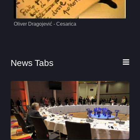
Oliver Dragojević - Cesarica
Mas
News Tabs