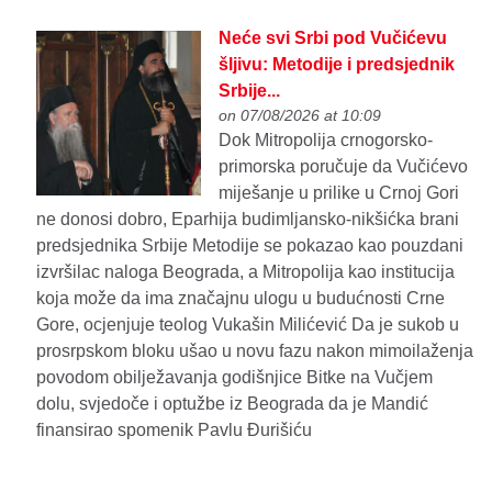
Neće svi Srbi pod Vučićevu
šljivu: Metodije i predsjednik
Srbije...
on 07/08/2026 at 10:09
Dok Mitropolija crnogorsko-
primorska poručuje da Vučićevo
miješanje u prilike u Crnoj Gori
ne donosi dobro, Eparhija budimljansko-nikšićka brani
predsjednika Srbije Metodije se pokazao kao pouzdani
izvršilac naloga Beograda, a Mitropolija kao institucija
koja može da ima značajnu ulogu u budućnosti Crne
Gore, ocjenjuje teolog Vukašin Milićević Da je sukob u
prosrpskom bloku ušao u novu fazu nakon mimoilaženja
povodom obilježavanja godišnjice Bitke na Vučjem
dolu, svjedoče i optužbe iz Beograda da je Mandić
finansirao spomenik Pavlu Đurišiću