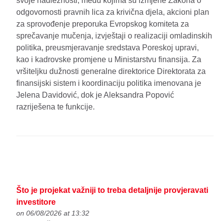
svoje nadležnosti, među kojima su izmjene Zakona o
odgovornosti pravnih lica za krivična djela, akcioni plan
za sprovođenje preporuka Evropskog komiteta za
sprečavanje mučenja, izvještaji o realizaciji omladinskih
politika, preusmjeravanje sredstava Poreskoj upravi,
kao i kadrovske promjene u Ministarstvu finansija. Za
vršiteljku dužnosti generalne direktorice Direktorata za
finansijski sistem i koordinaciju politika imenovana je
Jelena Davidović, dok je Aleksandra Popović
razriješena te funkcije.
Što je projekat važniji to treba detaljnije provjeravati
investitore
on 06/08/2026 at 13:32