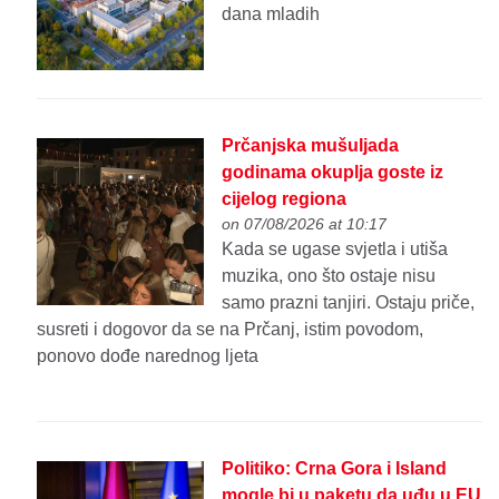
dana mladih
Prčanjska mušuljada
godinama okuplja goste iz
cijelog regiona
on 07/08/2026 at 10:17
Kada se ugase svjetla i utiša
muzika, ono što ostaje nisu
samo prazni tanjiri. Ostaju priče,
susreti i dogovor da se na Prčanj, istim povodom,
ponovo dođe narednog ljeta
Politiko: Crna Gora i Island
mogle bi u paketu da uđu u EU