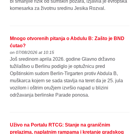
bi smanjile rizik od šumskih požara, izjavila je evropska
komesarka za životnu sredinu Jesika Rozval.
Mnogo otvorenih pitanja o Abdulu B: Zašto je BND
ćutao?
on 07/08/2026 at 10:15
Još sredinom aprila 2026. godine Glavno državno
tužilaštvo u Berlinu podiglo je optužnicu pred
Opštinskim sudom Berlin-Tirgarten protiv Abdula B,
muškarca kojem se sada stavlja na teret da je 25. jula
vozilom i oštrim oružjem izvršio napad u blizini
održavanja berlinske Parade ponosa.
Uživo na Portalu RTCG: Stanje na graničnim
prelazima, naplatnim rampama i kretanje gradskog